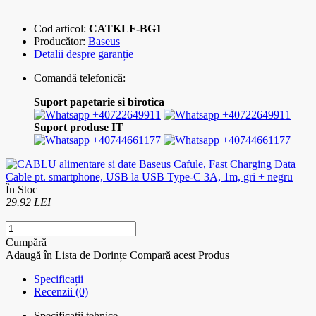
Cod articol:
CATKLF-BG1
Producător:
Baseus
Detalii despre garanție
Comandă telefonică:
Suport papetarie si birotica
+40722649911
+40722649911
Suport produse IT
+40744661177
+40744661177
În Stoc
29.92 LEI
Cumpără
Adaugă în Lista de Dorințe
Compară acest Produs
Specificații
Recenzii (0)
Specificatii tehnice