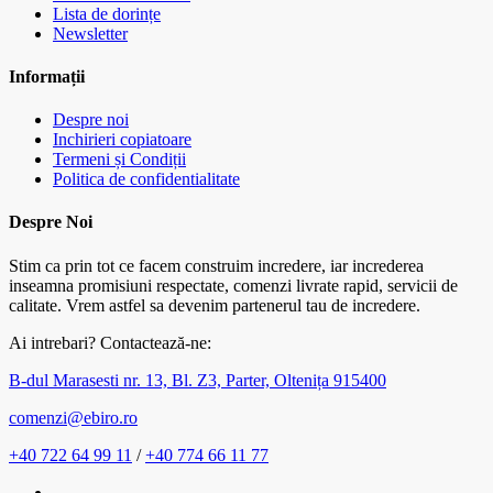
Lista de dorințe
Newsletter
Informații
Despre noi
Inchirieri copiatoare
Termeni și Condiții
Politica de confidentialitate
Despre Noi
Stim ca prin tot ce facem construim incredere, iar increderea
inseamna promisiuni respectate, comenzi livrate rapid, servicii de
calitate. Vrem astfel sa devenim partenerul tau de incredere.
Ai intrebari? Contactează-ne:
B-dul Marasesti nr. 13, Bl. Z3, Parter, Oltenița 915400
comenzi@ebiro.ro
+40 722 64 99 11
/
+40 774 66 11 77