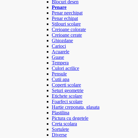
Blocuri desen
Penare
Penar neechipat
Penar echipat
Stilouri scolare
Creioane colorate
Creioane cerate
Ghiozdane
Carioci
Acuarele
Guase
Tempera
Culori acrilice
Pensule
Cutii apa
Coperti scolare
Seturi geometrie
Etichete scolare
Foarfeci scolare
Hartie creponata, glasata
Plastilina
Pictura cu degetele
Creta scolara
Sortulete
Diverse