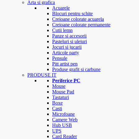
Arta si grafica
Acuarele
Blocuri pentru schite
Creioane colorate acuarela
Creioane colorate permanente
Cutii lemn
Panze si accesorii
Pasteluri si uleiuri
Jocuri si jucarii
Articole party
Pensule
Pitt artist pen
Produse grafit si carbune
PRODUSE IT
Periferice PC
Mouse
Mouse Pad
Tastaturi
Boxe
Casti
Microfoane
Camere Web
Hub USB
UPS
Card Reader