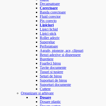
Decapsatoare
Corectoare
Banda corectoare
Fluid corector
Pix corecto
Lipiciuri
Lipici lichid
Lipici stick
Roller adeziv
Superglue
Perforatoare
Agrafe, pioneze, ace, clipsuri
Benzi adezive si dispensere
Buretiere
Foarfeci birou
Tavite documente
Tusuri si tusiere
Seturi de birou
Suporturi de birou
Suporturi documente
Cuttere
Organizare si arhivare
Dosare
Dosare plastic
Dosare carton