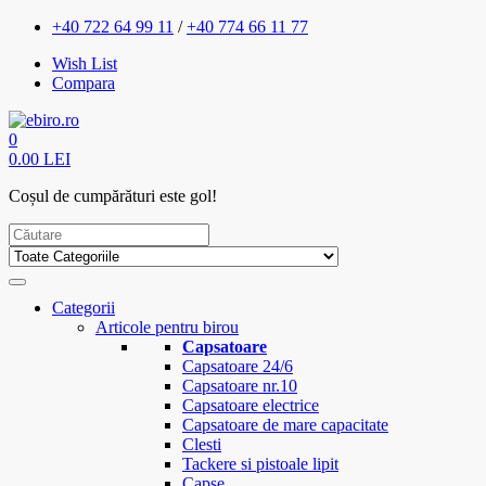
+40 722 64 99 11
/
+40 774 66 11 77
Wish List
Compara
0
0.00 LEI
Coșul de cumpărături este gol!
Categorii
Articole pentru birou
Capsatoare
Capsatoare 24/6
Capsatoare nr.10
Capsatoare electrice
Capsatoare de mare capacitate
Clesti
Tackere si pistoale lipit
Capse