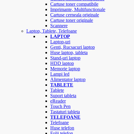
Cartuse toner compatibile
Imprimante, Multifunctionale
Cartuse cerneala originale
Cartuse toner originale
Scannere
Laptop, Tablete, Telefoane
LAPTOP
Laptop-uri
Genti, Rucsacuri laptop
Huse laptop, tableta
Stand-uri laptop
HDD laptop
Memorie laptop
Lampi led
Alimentator laptop
TABLETE
Tablete
Suport tableta
eReader
Touch Pen
Tastaturi tableta
TELEFOANE
Telefoane
Huse telefon
Folii telefon