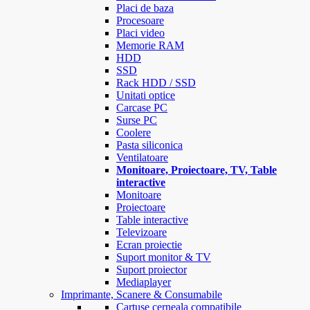
Placi de baza
Procesoare
Placi video
Memorie RAM
HDD
SSD
Rack HDD / SSD
Unitati optice
Carcase PC
Surse PC
Coolere
Pasta siliconica
Ventilatoare
Monitoare, Proiectoare, TV, Table
interactive
Monitoare
Proiectoare
Table interactive
Televizoare
Ecran proiectie
Suport monitor & TV
Suport proiector
Mediaplayer
Imprimante, Scanere & Consumabile
Cartuse cerneala compatibile