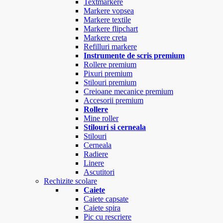
Textmarkere
Markere vopsea
Markere textile
Markere flipchart
Markere creta
Refilluri markere
Instrumente de scris premium
Rollere premium
Pixuri premium
Stilouri premium
Creioane mecanice premium
Accesorii premium
Rollere
Mine roller
Stilouri si cerneala
Stilouri
Cerneala
Radiere
Linere
Ascutitori
Rechizite scolare
Caiete
Caiete capsate
Caiete spira
Pic cu rescriere