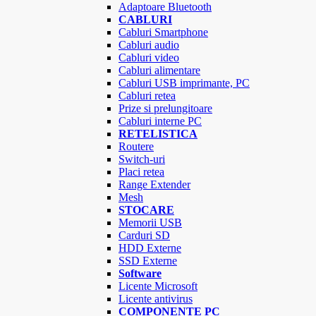
Adaptoare Bluetooth
CABLURI
Cabluri Smartphone
Cabluri audio
Cabluri video
Cabluri alimentare
Cabluri USB imprimante, PC
Cabluri retea
Prize si prelungitoare
Cabluri interne PC
RETELISTICA
Routere
Switch-uri
Placi retea
Range Extender
Mesh
STOCARE
Memorii USB
Carduri SD
HDD Externe
SSD Externe
Software
Licente Microsoft
Licente antivirus
COMPONENTE PC