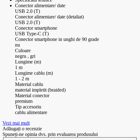
Conector alimentare/ date
USB 2.0 (T)
Conector alimentare/ date (detaliat)
USB 2.0 (T)
Conector smartphone
USB Type-C (T)
Conector smartphone in unghi de 90 grade
nu
Culoare
negru , gri
Lungime (m)
1 m
Lungime cablu (m)
1 - 2 m
Material cablu
material impletit (braided)
Material conector
premium
Tip accesoriu
cablu alimentare
Vezi mai mult
Adăugați o recenzie
Spuneți-ne opinia dvs. prin evaluarea produsului