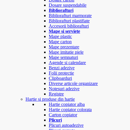
Dosare suspendabile
Bibliorafturi
Bibliorafturi marmorate
Bibliorafturi plastifiate
Accesorii bibliorafturi
Mape si serviete
Mape plastic
Mape carton
Mape prezentare
Mape imitatie piele
Mape semnaturi
Agende si calendare
Benzi adezive
Folii protectie
Clipboarduri
Diverse articole organizare
Notesuri adezive
Registre
Hartie si produse din hartie
Hartie copiator alba
Hartie copiator colorata
Carton copiator
Plicuri
Plicuri autoadezive