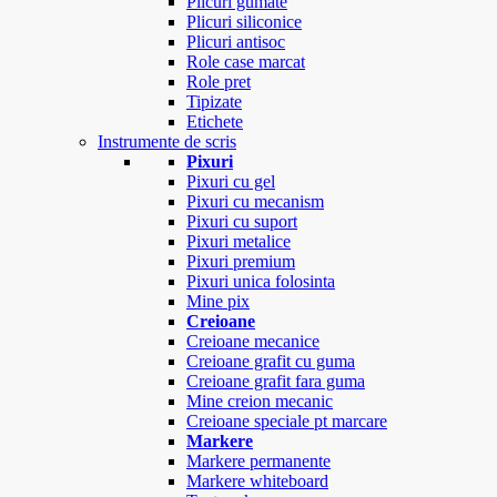
Plicuri gumate
Plicuri siliconice
Plicuri antisoc
Role case marcat
Role pret
Tipizate
Etichete
Instrumente de scris
Pixuri
Pixuri cu gel
Pixuri cu mecanism
Pixuri cu suport
Pixuri metalice
Pixuri premium
Pixuri unica folosinta
Mine pix
Creioane
Creioane mecanice
Creioane grafit cu guma
Creioane grafit fara guma
Mine creion mecanic
Creioane speciale pt marcare
Markere
Markere permanente
Markere whiteboard