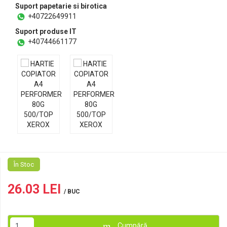
Suport papetarie si birotica
+40722649911
Suport produse IT
+40744661177
În Stoc
26.03 LEI
/ BUC
Cumpără