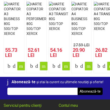
BUSINESS
PERFORMER
TRANSIT
BUSINESS
TRANS
80G
80G
80G
80G
80G
500/TOP
500/TOP
500/TOP
500/TOP
500/TO
XEROX
XEROX
XEROX
XEROX
XEROX
27.59 LEI
55.73
52.61
54.16
20.90
26.82
LEI
LEI
LEI
LEI
LEI
Abonează-te
și stai la curent cu ultimele noutăți și oferte!
Abonează-te
Serviciul pentru clienți
Contul meu