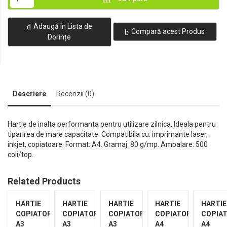
Adaugă în Lista de
Compară acest Produs
Dorințe
Descriere
Recenzii (0)
Hartie de inalta performanta pentru utilizare zilnica. Ideala pentru
tiparirea de mare capacitate. Compatibila cu: imprimante laser,
inkjet, copiatoare. Format: A4. Gramaj: 80 g/mp. Ambalare: 500
coli/top.
Related Products
HARTIE
HARTIE
HARTIE
HARTIE
HARTIE
COPIATOR
COPIATOR
COPIATOR
COPIATOR
COPIA
A3
A3
A3
A4
A4