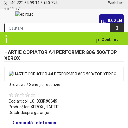
+40 722 64 99 11
/
+40 774
Wish List
66 11 77
0.00 LEI
Cont nou
HARTIE COPIATOR A4 PERFORMER 80G 500/TOP
XEROX
0 reviews
/
Scrieţi o recenzie
Cod articol:
LC-003R90649
Producător:
XEROX_HARTIE
Detalii despre garanție
Comandă telefonică: