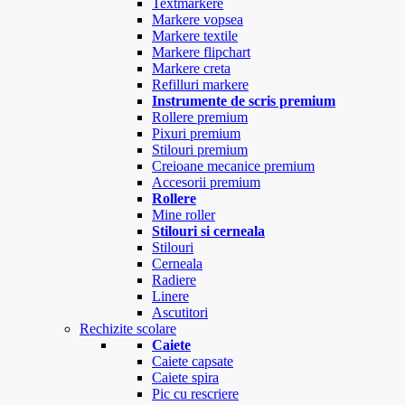
Textmarkere
Markere vopsea
Markere textile
Markere flipchart
Markere creta
Refilluri markere
Instrumente de scris premium
Rollere premium
Pixuri premium
Stilouri premium
Creioane mecanice premium
Accesorii premium
Rollere
Mine roller
Stilouri si cerneala
Stilouri
Cerneala
Radiere
Linere
Ascutitori
Rechizite scolare
Caiete
Caiete capsate
Caiete spira
Pic cu rescriere