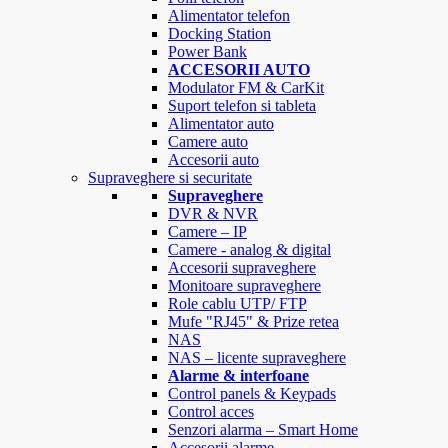
Alimentator telefon
Docking Station
Power Bank
ACCESORII AUTO
Modulator FM & CarKit
Suport telefon si tableta
Alimentator auto
Camere auto
Accesorii auto
Supraveghere si securitate
Supraveghere
DVR & NVR
Camere – IP
Camere - analog & digital
Accesorii supraveghere
Monitoare supraveghere
Role cablu UTP/ FTP
Mufe "RJ45" & Prize retea
NAS
NAS – licente supraveghere
Alarme & interfoane
Control panels & Keypads
Control acces
Senzori alarma – Smart Home
Accesorii alarme