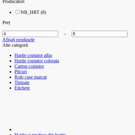
Producători
NB_HRT (8)
Preț
-
Afișați produsele
Alte categorii
Hartie copiator alba
Hartie copiator colorata
Carton copiator
Plicuri
Role case marcat
Tipizate
Etichete
Hartie si produse din hartie