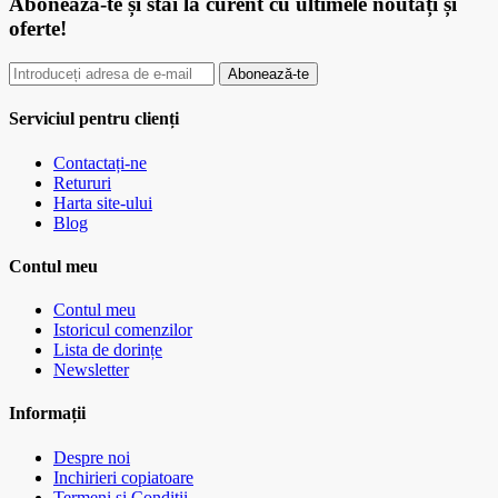
Abonează-te
și stai la curent cu ultimele noutăți și
oferte!
Abonează-te
Serviciul pentru clienți
Contactați-ne
Retururi
Harta site-ului
Blog
Contul meu
Contul meu
Istoricul comenzilor
Lista de dorințe
Newsletter
Informații
Despre noi
Inchirieri copiatoare
Termeni și Condiții