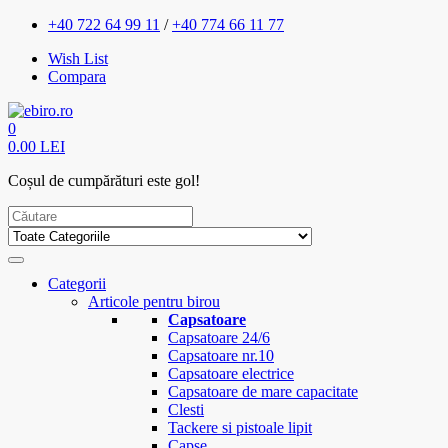
+40 722 64 99 11
/
+40 774 66 11 77
Wish List
Compara
0
0.00 LEI
Coșul de cumpărături este gol!
Categorii
Articole pentru birou
Capsatoare
Capsatoare 24/6
Capsatoare nr.10
Capsatoare electrice
Capsatoare de mare capacitate
Clesti
Tackere si pistoale lipit
Capse