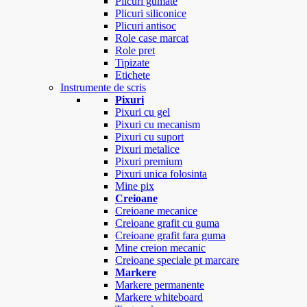
Plicuri gumate
Plicuri siliconice
Plicuri antisoc
Role case marcat
Role pret
Tipizate
Etichete
Instrumente de scris
Pixuri
Pixuri cu gel
Pixuri cu mecanism
Pixuri cu suport
Pixuri metalice
Pixuri premium
Pixuri unica folosinta
Mine pix
Creioane
Creioane mecanice
Creioane grafit cu guma
Creioane grafit fara guma
Mine creion mecanic
Creioane speciale pt marcare
Markere
Markere permanente
Markere whiteboard