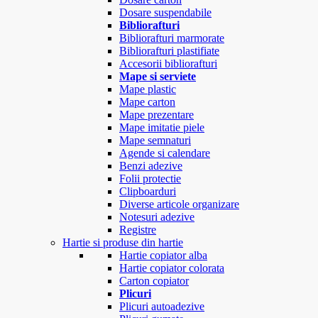
Dosare suspendabile
Bibliorafturi
Bibliorafturi marmorate
Bibliorafturi plastifiate
Accesorii bibliorafturi
Mape si serviete
Mape plastic
Mape carton
Mape prezentare
Mape imitatie piele
Mape semnaturi
Agende si calendare
Benzi adezive
Folii protectie
Clipboarduri
Diverse articole organizare
Notesuri adezive
Registre
Hartie si produse din hartie
Hartie copiator alba
Hartie copiator colorata
Carton copiator
Plicuri
Plicuri autoadezive