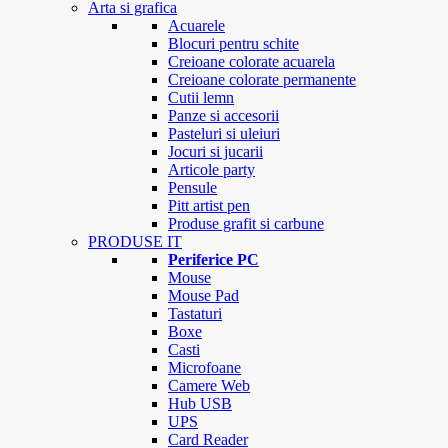
Arta si grafica
Acuarele
Blocuri pentru schite
Creioane colorate acuarela
Creioane colorate permanente
Cutii lemn
Panze si accesorii
Pasteluri si uleiuri
Jocuri si jucarii
Articole party
Pensule
Pitt artist pen
Produse grafit si carbune
PRODUSE IT
Periferice PC
Mouse
Mouse Pad
Tastaturi
Boxe
Casti
Microfoane
Camere Web
Hub USB
UPS
Card Reader