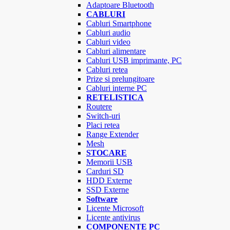
Adaptoare Bluetooth
CABLURI
Cabluri Smartphone
Cabluri audio
Cabluri video
Cabluri alimentare
Cabluri USB imprimante, PC
Cabluri retea
Prize si prelungitoare
Cabluri interne PC
RETELISTICA
Routere
Switch-uri
Placi retea
Range Extender
Mesh
STOCARE
Memorii USB
Carduri SD
HDD Externe
SSD Externe
Software
Licente Microsoft
Licente antivirus
COMPONENTE PC