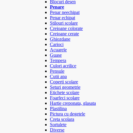
Blocuri desen
Penare
Penar neechipat
Penar echipat
Stilouri scolare
Creioane colorate
Creioane cerate
Ghiozdane
Carioci
Acuarele
Guase
Tempera
Culori acrilice
Pensule
Cutii apa
Coperti scolare
Seturi geometrie
Etichete scolare
Foarfeci scolare
Hartie creponata, glasata
Plastilina
Pictura cu degetele
Creta scolara
Sortulete
Diverse