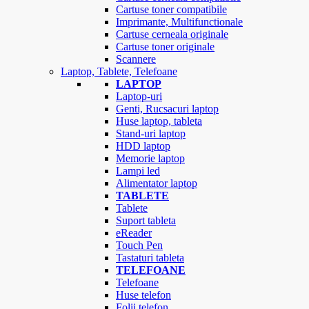
Cartuse toner compatibile
Imprimante, Multifunctionale
Cartuse cerneala originale
Cartuse toner originale
Scannere
Laptop, Tablete, Telefoane
LAPTOP
Laptop-uri
Genti, Rucsacuri laptop
Huse laptop, tableta
Stand-uri laptop
HDD laptop
Memorie laptop
Lampi led
Alimentator laptop
TABLETE
Tablete
Suport tableta
eReader
Touch Pen
Tastaturi tableta
TELEFOANE
Telefoane
Huse telefon
Folii telefon