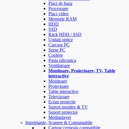
Placi de baza
Procesoare
Placi video
Memorie RAM
HDD
SSD
Rack HDD / SSD
Unitati optice
Carcase PC
Surse PC
Coolere
Pasta siliconica
Ventilatoare
Monitoare, Proiectoare, TV, Table
interactive
Monitoare
Proiectoare
Table interactive
Televizoare
Ecran proiectie
Suport monitor & TV
Suport proiector
Mediaplayer
Imprimante, Scanere & Consumabile
Cartuse cerneala compatibile