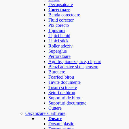
Decapsatoare
Corectoare
Banda corectoare
Fluid corector
Pix corecto
Lipiciuri
Lipici lichid
Lipici stick
Roller adeziv
Superglue
Perforatoare
Agrafe, pioneze, ace, clipsuri
Benzi adezive si dispensere
Buretiere
Foarfeci birou
Tavite documente
Tusuri si tusiere
Seturi de birou
Suporturi de birou
Suporturi documente
Cuttere
Organizare si arhivare
Dosare
Dosare plastic
Dosare carton