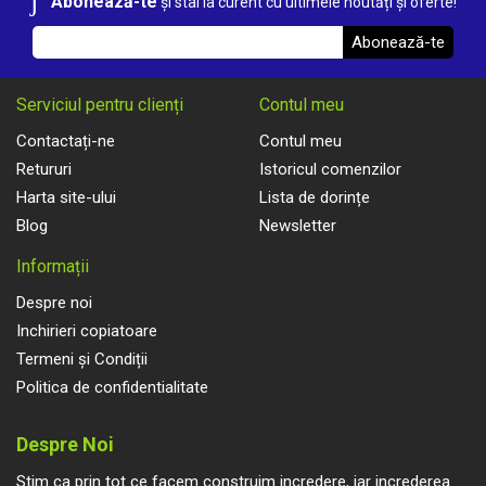
Abonează-te
și stai la curent cu ultimele noutăți și oferte!
Abonează-te
Serviciul pentru clienți
Contul meu
Contactați-ne
Contul meu
Retururi
Istoricul comenzilor
Harta site-ului
Lista de dorințe
Blog
Newsletter
Informații
Despre noi
Inchirieri copiatoare
Termeni și Condiții
Politica de confidentialitate
Despre Noi
Stim ca prin tot ce facem construim incredere, iar increderea