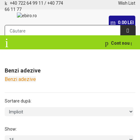
+40 722 64 99 11
/
+40 774
Wish List
66 11 77
0.00 LEI
Cont nou
Benzi adezive
Benzi adezive
Sortare după:
Show: