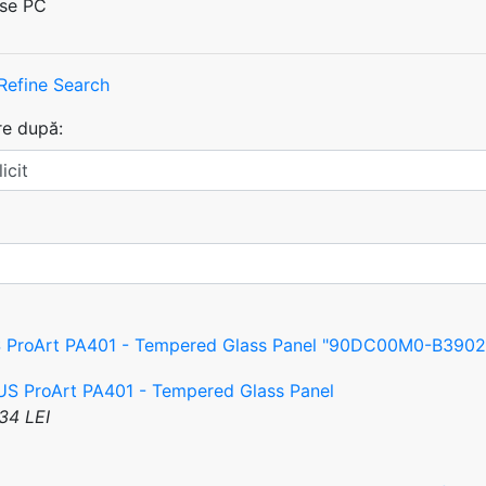
se PC
Refine Search
re după:
ProArt PA401 - Tempered Glass Panel "90DC00M0-B39020"
34 LEI