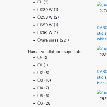
- (2)
230 W (1)
217.
250 W (2)
650 W (1)
CARC
750 W (1)
sticl
whit
fara sursa (221)
Numar ventilatoare suportate
228.
- (2)
1 (1)
CARC
2 (8)
sticl
3 (10)
black
4 (7)
5 (5)
257.
6 (28)