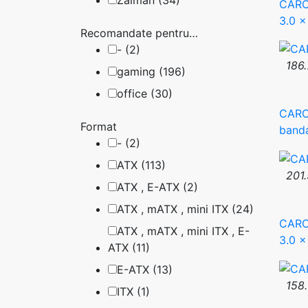
Zalman (34)
CARCA
3.0 x
Recomandate pentru…
- (2)
186.
gaming (196)
office (30)
CARCA
Format
band
- (2)
ATX (113)
201.
ATX , E-ATX (2)
ATX , mATX , mini ITX (24)
CARCA
ATX , mATX , mini ITX , E-
3.0 x
ATX (11)
E-ATX (13)
158.
ITX (1)