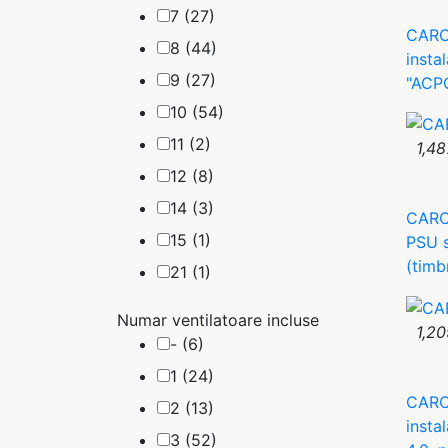
7 (27)
CARCA
8 (44)
insta
9 (27)
"ACPC
10 (54)
11 (2)
1,48
12 (8)
14 (3)
CARCA
15 (1)
PSU s
(timb
21 (1)
Numar ventilatoare incluse
1,20
- (6)
1 (24)
CARCA
2 (13)
insta
3 (52)