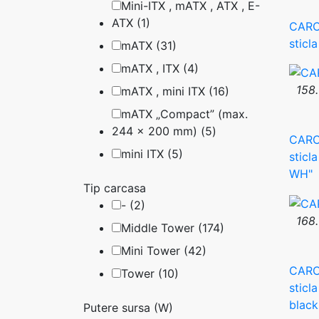
Mini-ITX , mATX , ATX , E-
ATX (1)
CARC
sticl
mATX (31)
mATX , ITX (4)
158.
mATX , mini ITX (16)
mATX „Compact” (max.
244 x 200 mm) (5)
CARC
mini ITX (5)
sticl
WH"
Tip carcasa
- (2)
168.
Middle Tower (174)
Mini Tower (42)
CARC
Tower (10)
sticl
black
Putere sursa (W)