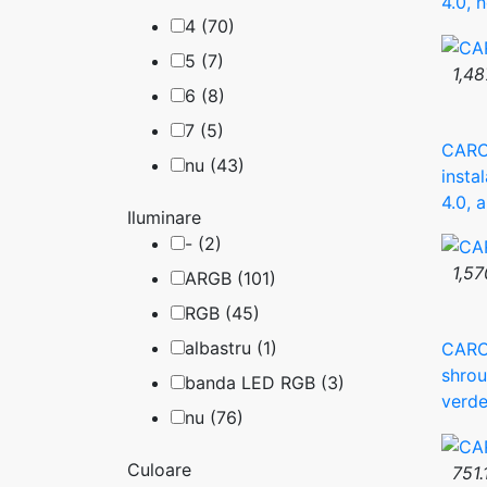
4.0, 
4 (70)
5 (7)
1,48
6 (8)
7 (5)
CARCA
nu (43)
insta
4.0, 
Iluminare
- (2)
1,57
ARGB (101)
RGB (45)
albastru (1)
CARCA
shrou
banda LED RGB (3)
verde
nu (76)
Culoare
751.