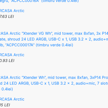
negru, "ACPCC00016A" (timbru verde 0.4lei)
7.63 LEI
SA Arctic "Xtender VG Wh", mid tower, max 8xfan, 3x P1
late, shroud 24 LED ARGB, USB-C x 1, USB 3.2 x 2, audio+mic
alb, "ACPCC00017A" (timbru verde 0.4lei)
0.93 LEI
SA Arctic "Xtender Wh", mid tower, max 8xfan, 3xP14 Pr
d 24 LED ARGB, USB-C x 1, USB 3.2 x 2, audio+mic, 7 slot
 0.4lei)
15 LEI