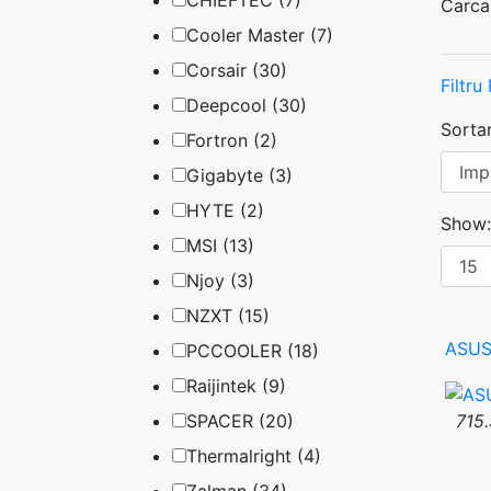
CHIEFTEC (7)
Carca
Cooler Master (7)
Corsair (30)
Filtru
Deepcool (30)
Sorta
Fortron (2)
Gigabyte (3)
HYTE (2)
Show:
MSI (13)
Njoy (3)
NZXT (15)
ASUS 
PCCOOLER (18)
Raijintek (9)
715.
SPACER (20)
Thermalright (4)