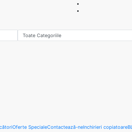
cători
Oferte Speciale
Contactează-ne
Inchirieri copiatoare
B