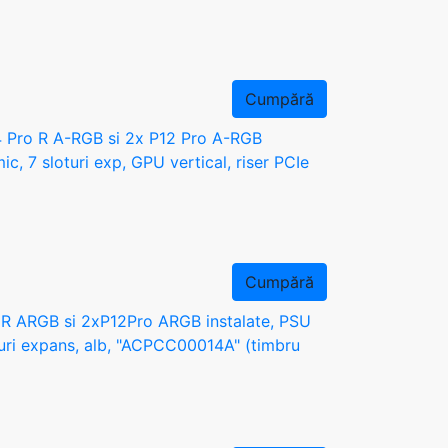
Cumpără
4 Pro R A-RGB si 2x P12 Pro A-RGB
, 7 sloturi exp, GPU vertical, riser PCIe
Cumpără
oR ARGB si 2xP12Pro ARGB instalate, PSU
uri expans, alb, "ACPCC00014A" (timbru