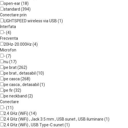
open-ear (18)
standard (394)
Conectare prin
LIGHTSPEED wireless via USB (1)
Interfata
- (4)
Frecventa
20Hz-20.000Hz (4)
Microfon
- (7)
nu (17)
pe brat (262)
pe brat , detasabil (10)
pe casca (268)
pe casca , detasabil (1)
pe fir (32)
pe neckband (2)
Conectare
- (11)
2.4 GHz (WiFi) (14)
2.4 GHz (WiFi) , Jack 3.5 mm , USB sunet , USB iluminare (1)
2.4 GHz (WiFi) , USB Type-C sunet (1)