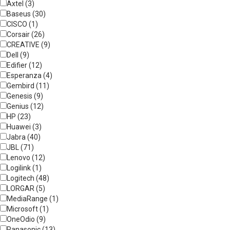
Axtel (3)
Baseus (30)
CISCO (1)
Corsair (26)
CREATIVE (9)
Dell (9)
Edifier (12)
Esperanza (4)
Gembird (11)
Genesis (9)
Genius (12)
HP (23)
Huawei (3)
Jabra (40)
JBL (71)
Lenovo (12)
Logilink (1)
Logitech (48)
LORGAR (5)
MediaRange (1)
Microsoft (1)
OneOdio (9)
Panasonic (13)