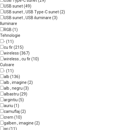
USB Type-C sunet (29)
USB sunet (49)
USB sunet , USB Type-C sunet (2)
USB sunet , USB iluminare (3)
Iluminare
RGB (1)
Tehnologie
- (11)
cu fir (215)
wireless (367)
wireless , cu fir (10)
Culoare
- (11)
alb (136)
alb , imagine (2)
alb , negru (3)
albastru (29)
argintiu (5)
auriu (1)
camuflaj (2)
crem (10)
galben , imagine (2)
gri (11)