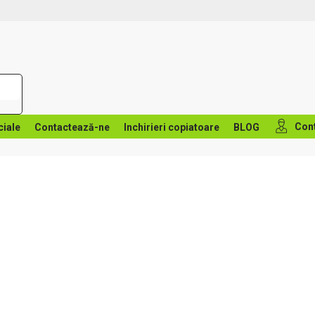
Con
ciale
Contactează-ne
Inchirieri copiatoare
BLOG