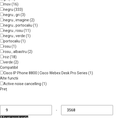
mov (16)
negru (333)
negru , gri (3)
negru , imagine (2)
negru , portocaliu (1)
negru , rosu (11)
negru , verde (1)
portocaliu (1)
rosu (1)
rosu , albastru (2)
roz (18)
verde (2)
Compatibil
Cisco IP Phone 8800 ¦ Cisco Webex Desk Pro Series (1)
Alte functii
Active noise cancelling (1)
Preț
-
Afișați produsele