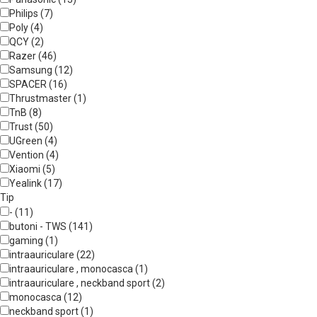
Philips (7)
Poly (4)
QCY (2)
Razer (46)
Samsung (12)
SPACER (16)
Thrustmaster (1)
TnB (8)
Trust (50)
UGreen (4)
Vention (4)
Xiaomi (5)
Yealink (17)
Tip
- (11)
butoni - TWS (141)
gaming (1)
intraauriculare (22)
intraauriculare , monocasca (1)
intraauriculare , neckband sport (2)
monocasca (12)
neckband sport (1)