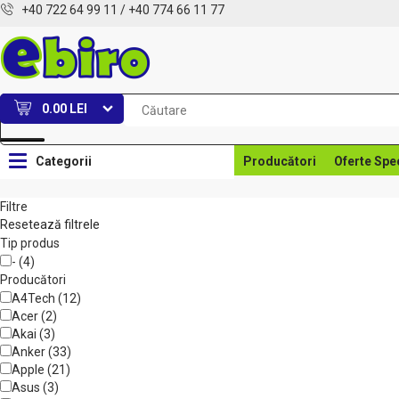
+40 722 64 99 11
/
+40 774 66 11 77
0.00 LEI
Categorii
Producători
Oferte Spe
Filtre
Resetează filtrele
Tip produs
- (4)
Producători
A4Tech (12)
Acer (2)
Akai (3)
Anker (33)
Apple (21)
Asus (3)