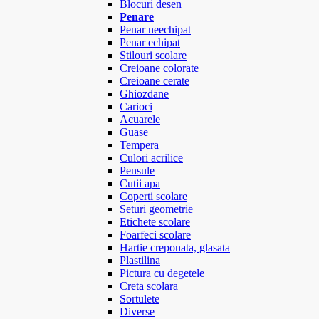
Blocuri desen
Penare
Penar neechipat
Penar echipat
Stilouri scolare
Creioane colorate
Creioane cerate
Ghiozdane
Carioci
Acuarele
Guase
Tempera
Culori acrilice
Pensule
Cutii apa
Coperti scolare
Seturi geometrie
Etichete scolare
Foarfeci scolare
Hartie creponata, glasata
Plastilina
Pictura cu degetele
Creta scolara
Sortulete
Diverse