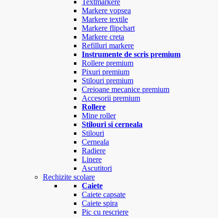
Textmarkere
Markere vopsea
Markere textile
Markere flipchart
Markere creta
Refilluri markere
Instrumente de scris premium
Rollere premium
Pixuri premium
Stilouri premium
Creioane mecanice premium
Accesorii premium
Rollere
Mine roller
Stilouri si cerneala
Stilouri
Cerneala
Radiere
Linere
Ascutitori
Rechizite scolare
Caiete
Caiete capsate
Caiete spira
Pic cu rescriere