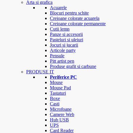
Arta si grafica
Acuarele
Blocuri pentru schite
Creioane colorate acuarela
Creioane colorate permanente
Cutii lemn
Panze si accesorii
Pasteluri si uleiuri
Jocuri si jucarii
Articole party
Pensule
Pitt artist pen
Produse grafit si carbune
PRODUSE IT
Periferice PC
Mouse
Mouse Pad
Tastaturi
Boxe
Casti
Microfoane
Camere Web
Hub USB
UPS
Card Reader