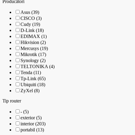
Producători
Asus (39)
CISCO (3)
Cudy (19)
D-Link (18)
EDIMAX (1)
Hikvision (2)
Mercusys (19)
Mikrotik (17)
Synology (2)
TELTONIKA (4)
Tenda (11)
Tp-Link (65)
Ubiquiti (18)
ZyXel (8)
Tip router
- (5)
exterior (5)
interior (203)
portabil (13)