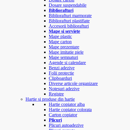
Dosare suspendabile
Bibliorafturi
Bibliorafturi marmorate
Bibliorafturi plastifiate
Accesorii bibliorafturi
Mape si serviete
Mape plastic
Mape carton
Mape prezentare
Mape imitatie piele
Mape semnaturi
Agende si calendare
Benzi adezive
Folii protectie
Clipboarduri
Diverse articole organizare
Notesuri adezive
Registre
Hartie si produse din hartie
Hartie copiator alba
Hartie copiator colorata
Carton copiator
Plicuri
Plicuri autoadezive