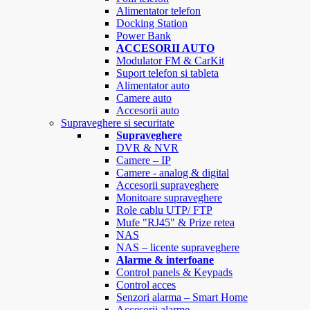
Alimentator telefon
Docking Station
Power Bank
ACCESORII AUTO
Modulator FM & CarKit
Suport telefon si tableta
Alimentator auto
Camere auto
Accesorii auto
Supraveghere si securitate
Supraveghere
DVR & NVR
Camere – IP
Camere - analog & digital
Accesorii supraveghere
Monitoare supraveghere
Role cablu UTP/ FTP
Mufe "RJ45" & Prize retea
NAS
NAS – licente supraveghere
Alarme & interfoane
Control panels & Keypads
Control acces
Senzori alarma – Smart Home
Accesorii alarme