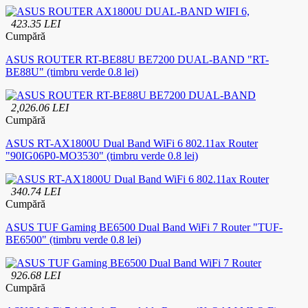
423.35 LEI
Cumpără
ASUS ROUTER RT-BE88U BE7200 DUAL-BAND "RT-
BE88U" (timbru verde 0.8 lei)
2,026.06 LEI
Cumpără
ASUS RT-AX1800U Dual Band WiFi 6 802.11ax Router
"90IG06P0-MO3530" (timbru verde 0.8 lei)
340.74 LEI
Cumpără
ASUS TUF Gaming BE6500 Dual Band WiFi 7 Router "TUF-
BE6500" (timbru verde 0.8 lei)
926.68 LEI
Cumpără