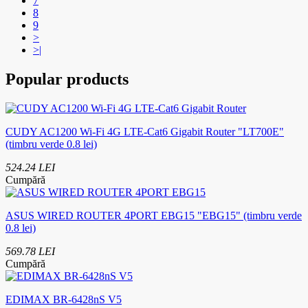
7
8
9
>
>|
Popular products
CUDY AC1200 Wi-Fi 4G LTE-Cat6 Gigabit Router "LT700E"
(timbru verde 0.8 lei)
524.24 LEI
Cumpără
ASUS WIRED ROUTER 4PORT EBG15 "EBG15" (timbru verde
0.8 lei)
569.78 LEI
Cumpără
EDIMAX BR-6428nS V5