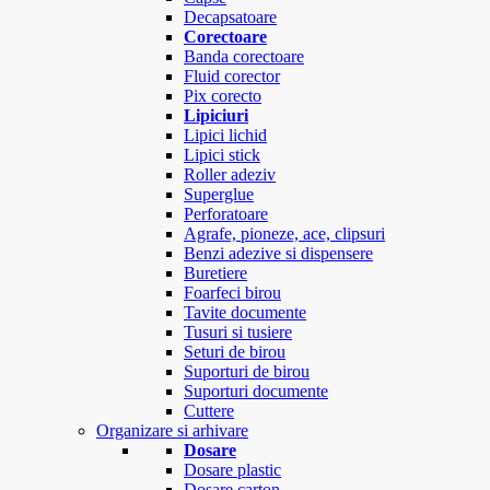
Decapsatoare
Corectoare
Banda corectoare
Fluid corector
Pix corecto
Lipiciuri
Lipici lichid
Lipici stick
Roller adeziv
Superglue
Perforatoare
Agrafe, pioneze, ace, clipsuri
Benzi adezive si dispensere
Buretiere
Foarfeci birou
Tavite documente
Tusuri si tusiere
Seturi de birou
Suporturi de birou
Suporturi documente
Cuttere
Organizare si arhivare
Dosare
Dosare plastic
Dosare carton