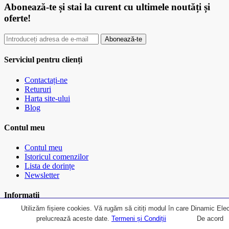
Abonează-te
și stai la curent cu ultimele noutăți și
oferte!
Abonează-te
Serviciul pentru clienți
Contactați-ne
Retururi
Harta site-ului
Blog
Contul meu
Contul meu
Istoricul comenzilor
Lista de dorințe
Newsletter
Informații
Utilizăm fișiere cookies. Vă rugăm să citiți modul în care Dinamic Elec
Despre noi
prelucrează aceste date.
Termeni și Condiții
De acord
Inchirieri copiatoare