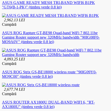
ASUS GAME READY MESH TRI-BAND WIFI6 B1PK
"GT6(B-1-PK)" (timbru verde 0.8 lei)
2,962.13 LEI
Cumpără
ASUS ROG Rapture GT-BE98 Quad-band WiFi 7 802.11be
Gaming Router support new 320MHz bandwidth "90IG08F0-
MO9A0V" (timbru verde 0.8 lei)
4,093.25 LEI
Cumpără
ASUS ROG Strix GS-BE18000 wireless route "90IG09Y0-
MO9C00" (timbru verde 0.8 lei)
2,677.74 LEI
Cumpără
ASUS ROUTER AX1800U DUAL-BAND WIFI 6, "RT-
AX1800U" (timbru verde 0.8 lei)