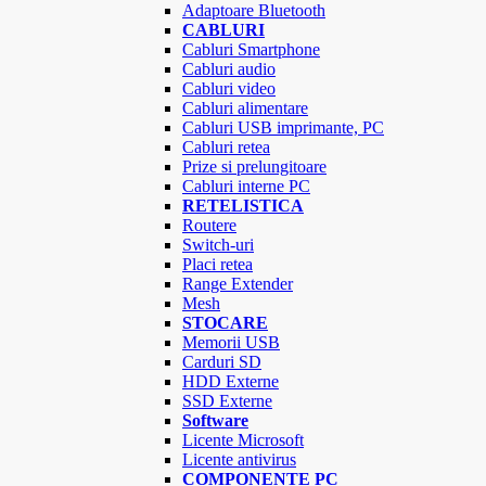
Adaptoare Bluetooth
CABLURI
Cabluri Smartphone
Cabluri audio
Cabluri video
Cabluri alimentare
Cabluri USB imprimante, PC
Cabluri retea
Prize si prelungitoare
Cabluri interne PC
RETELISTICA
Routere
Switch-uri
Placi retea
Range Extender
Mesh
STOCARE
Memorii USB
Carduri SD
HDD Externe
SSD Externe
Software
Licente Microsoft
Licente antivirus
COMPONENTE PC