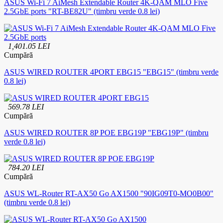
ASUS Wi-Fi 7 AiMesh Extendable Router 4K-QAM MLO Five
2.5GbE ports "RT-BE82U" (timbru verde 0.8 lei)
1,401.05 LEI
Cumpără
ASUS WIRED ROUTER 4PORT EBG15 "EBG15" (timbru verde
0.8 lei)
569.78 LEI
Cumpără
ASUS WIRED ROUTER 8P POE EBG19P "EBG19P" (timbru
verde 0.8 lei)
784.20 LEI
Cumpără
ASUS WL-Router RT-AX50 Go AX1500 "90IG09T0-MO0B00"
(timbru verde 0.8 lei)