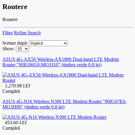
Routere
Routere
Filtru
Refine Search
Sortare după:
Show:
ASUS 4G-AX56 Wireless-AX1800 Dual-band LTE Modem
Router "90IG06G0-MO3110" (timbru verde 0.8 lei)
1,270.98 LEI
Cumpără
ASUS 4G-N16 Wireless N300 LTE Modem Router "90IG07E0-
MO3H00" (timbru verde 0.8 lei)
453.60 LEI
Cumpără