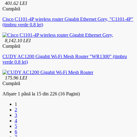
401.62 LEI
Cumpără
Cisco C1101-4P wireless router Gigabit Ethernet Grey, "C1101-4P"
(timbru verde 0.8 lei)
8,142.10 LEI
Cumpără
CUDY AC1200 Gigabit Wi-Fi Mesh Router "WR1300" (timbru
verde 0.8 lei)
175.96 LEI
Cumpără
Afișare 1 până la 15 din 226 (16 Pagini)
1
2
3
4
5
6