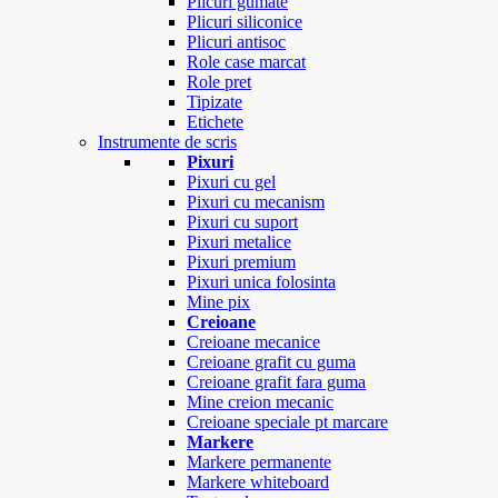
Plicuri gumate
Plicuri siliconice
Plicuri antisoc
Role case marcat
Role pret
Tipizate
Etichete
Instrumente de scris
Pixuri
Pixuri cu gel
Pixuri cu mecanism
Pixuri cu suport
Pixuri metalice
Pixuri premium
Pixuri unica folosinta
Mine pix
Creioane
Creioane mecanice
Creioane grafit cu guma
Creioane grafit fara guma
Mine creion mecanic
Creioane speciale pt marcare
Markere
Markere permanente
Markere whiteboard