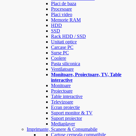
Placi de baza
Procesoare
Placi video
Memorie RAM
HDD
SSD
Rack HDD / SSD
Unitati optice
Carcase PC
Surse PC
Coolere
Pasta siliconica
Ventilatoare
Monitoare, Proiectoare, TV, Table
interactive
Monitoare
Proiectoare
Table interactive
Televizoare
Ecran proiectie
Suport monitor & TV
Suport proiector
Mediaplayer
Imprimante, Scanere & Consumabile
Cartuse cerneala compatibile