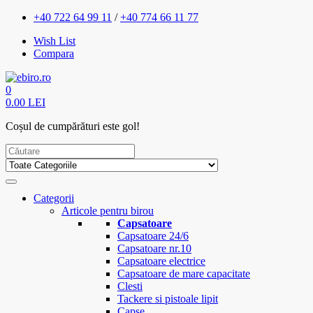
+40 722 64 99 11
/
+40 774 66 11 77
Wish List
Compara
0
0.00 LEI
Coșul de cumpărături este gol!
Categorii
Articole pentru birou
Capsatoare
Capsatoare 24/6
Capsatoare nr.10
Capsatoare electrice
Capsatoare de mare capacitate
Clesti
Tackere si pistoale lipit
Capse