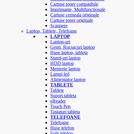
Cartuse toner compatibile
Imprimante, Multifunctionale
Cartuse cerneala originale
Cartuse toner originale
Scannere
Laptop, Tablete, Telefoane
LAPTOP
Laptop-uri
Genti, Rucsacuri laptop
Huse laptop, tableta
Stand-uri laptop
HDD laptop
Memorie laptop
Lampi led
Alimentator laptop
TABLETE
Tablete
Suport tableta
eReader
Touch Pen
Tastaturi tableta
TELEFOANE
Telefoane
Huse telefon
Folii telefon