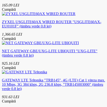
165.09 LEI
Cumpără
ZYXEL USGLITE60AX WIRED ROUTER "USGLITE60AX-
EU0101F" (timbru verde 0.8 lei)
1,366.65 LEI
Cumpără
NET GATEWAY GBE/UXG-LITE UBIQUITI "UXG-LITE"
(timbru verde 0.8 lei)
925.16 LEI
Cumpără
GATEWAY LTE Teltonika "TRB145", 4G (LTE) Cat 1 viteza max.
10 Mbps, 3G 384 kbps, 2G 236.8 kbps, "TRB145003000" (timbru
verde 0.8 lei)
931.63 LEI
Cumpără