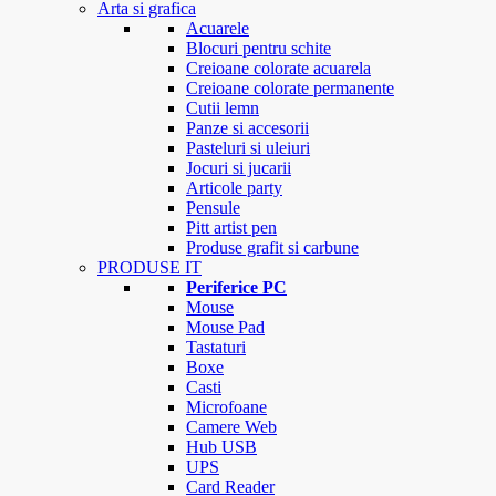
Arta si grafica
Acuarele
Blocuri pentru schite
Creioane colorate acuarela
Creioane colorate permanente
Cutii lemn
Panze si accesorii
Pasteluri si uleiuri
Jocuri si jucarii
Articole party
Pensule
Pitt artist pen
Produse grafit si carbune
PRODUSE IT
Periferice PC
Mouse
Mouse Pad
Tastaturi
Boxe
Casti
Microfoane
Camere Web
Hub USB
UPS
Card Reader