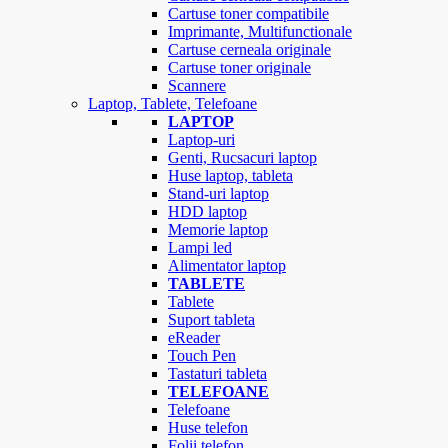
Cartuse toner compatibile
Imprimante, Multifunctionale
Cartuse cerneala originale
Cartuse toner originale
Scannere
Laptop, Tablete, Telefoane
LAPTOP
Laptop-uri
Genti, Rucsacuri laptop
Huse laptop, tableta
Stand-uri laptop
HDD laptop
Memorie laptop
Lampi led
Alimentator laptop
TABLETE
Tablete
Suport tableta
eReader
Touch Pen
Tastaturi tableta
TELEFOANE
Telefoane
Huse telefon
Folii telefon