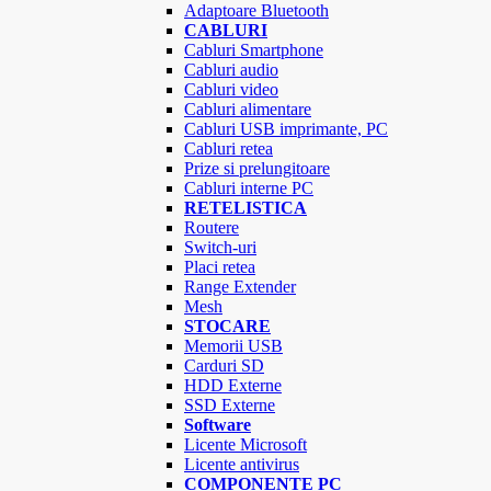
Adaptoare Bluetooth
CABLURI
Cabluri Smartphone
Cabluri audio
Cabluri video
Cabluri alimentare
Cabluri USB imprimante, PC
Cabluri retea
Prize si prelungitoare
Cabluri interne PC
RETELISTICA
Routere
Switch-uri
Placi retea
Range Extender
Mesh
STOCARE
Memorii USB
Carduri SD
HDD Externe
SSD Externe
Software
Licente Microsoft
Licente antivirus
COMPONENTE PC