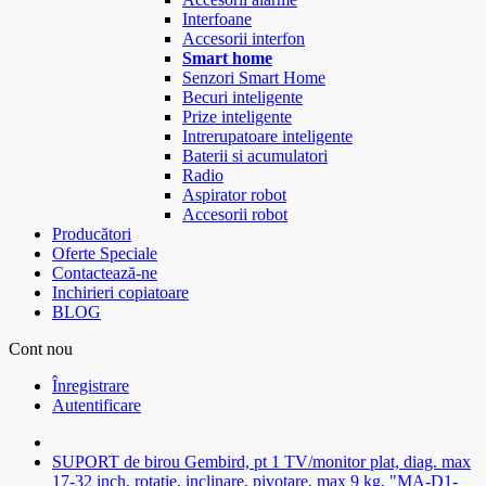
Interfoane
Accesorii interfon
Smart home
Senzori Smart Home
Becuri inteligente
Prize inteligente
Intrerupatoare inteligente
Baterii si acumulatori
Radio
Aspirator robot
Accesorii robot
Producători
Oferte Speciale
Contactează-ne
Inchirieri copiatoare
BLOG
Cont nou
Înregistrare
Autentificare
SUPORT de birou Gembird, pt 1 TV/monitor plat, diag. max
17-32 inch, rotatie, inclinare, pivotare, max 9 kg, "MA-D1-