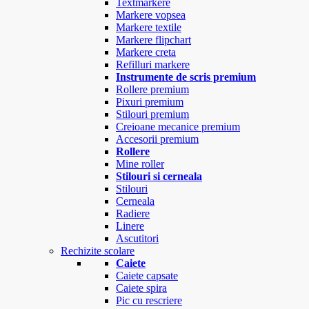
Textmarkere
Markere vopsea
Markere textile
Markere flipchart
Markere creta
Refilluri markere
Instrumente de scris premium
Rollere premium
Pixuri premium
Stilouri premium
Creioane mecanice premium
Accesorii premium
Rollere
Mine roller
Stilouri si cerneala
Stilouri
Cerneala
Radiere
Linere
Ascutitori
Rechizite scolare
Caiete
Caiete capsate
Caiete spira
Pic cu rescriere