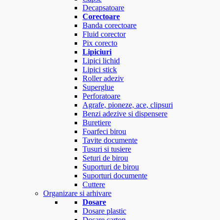
Decapsatoare
Corectoare
Banda corectoare
Fluid corector
Pix corecto
Lipiciuri
Lipici lichid
Lipici stick
Roller adeziv
Superglue
Perforatoare
Agrafe, pioneze, ace, clipsuri
Benzi adezive si dispensere
Buretiere
Foarfeci birou
Tavite documente
Tusuri si tusiere
Seturi de birou
Suporturi de birou
Suporturi documente
Cuttere
Organizare si arhivare
Dosare
Dosare plastic
Dosare carton