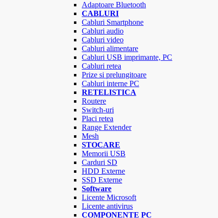
Adaptoare Bluetooth
CABLURI
Cabluri Smartphone
Cabluri audio
Cabluri video
Cabluri alimentare
Cabluri USB imprimante, PC
Cabluri retea
Prize si prelungitoare
Cabluri interne PC
RETELISTICA
Routere
Switch-uri
Placi retea
Range Extender
Mesh
STOCARE
Memorii USB
Carduri SD
HDD Externe
SSD Externe
Software
Licente Microsoft
Licente antivirus
COMPONENTE PC