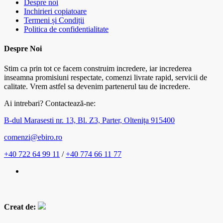
Despre noi
Inchirieri copiatoare
Termeni și Condiții
Politica de confidentialitate
Despre Noi
Stim ca prin tot ce facem construim incredere, iar increderea
inseamna promisiuni respectate, comenzi livrate rapid, servicii de
calitate. Vrem astfel sa devenim partenerul tau de incredere.
Ai intrebari? Contactează-ne:
B-dul Marasesti nr. 13, Bl. Z3, Parter, Oltenița 915400
comenzi@ebiro.ro
+40 722 64 99 11
/
+40 774 66 11 77
Creat de: