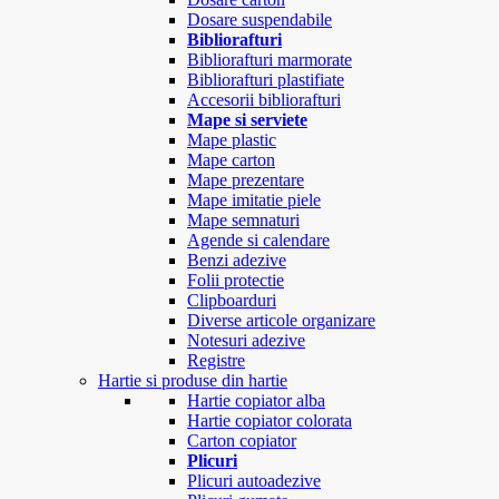
Dosare suspendabile
Bibliorafturi
Bibliorafturi marmorate
Bibliorafturi plastifiate
Accesorii bibliorafturi
Mape si serviete
Mape plastic
Mape carton
Mape prezentare
Mape imitatie piele
Mape semnaturi
Agende si calendare
Benzi adezive
Folii protectie
Clipboarduri
Diverse articole organizare
Notesuri adezive
Registre
Hartie si produse din hartie
Hartie copiator alba
Hartie copiator colorata
Carton copiator
Plicuri
Plicuri autoadezive