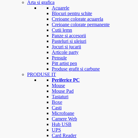
Arta si grafica
Acuarele
Blocuri pentru schite
Creioane colorate acuarela
Creioane colorate permanente
Cutii lemn
Panze si accesorii
Pasteluri si uleiuri
Jocuri si jucarii
Articole party
Pensule
Pitt artist pen
Produse grafit si carbune
PRODUSE IT
Periferice PC
Mouse
Mouse Pad
Tastaturi
Boxe
Casti
Microfoane
Camere Web
Hub USB
UPS
Card Reader