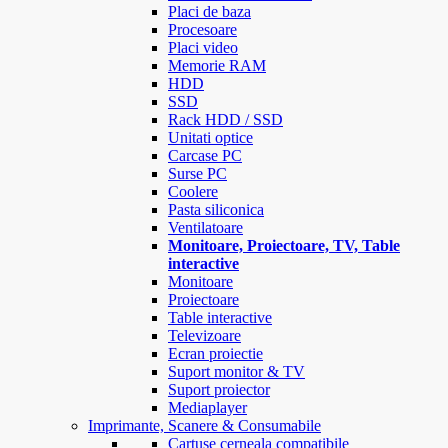
Placi de baza
Procesoare
Placi video
Memorie RAM
HDD
SSD
Rack HDD / SSD
Unitati optice
Carcase PC
Surse PC
Coolere
Pasta siliconica
Ventilatoare
Monitoare, Proiectoare, TV, Table
interactive
Monitoare
Proiectoare
Table interactive
Televizoare
Ecran proiectie
Suport monitor & TV
Suport proiector
Mediaplayer
Imprimante, Scanere & Consumabile
Cartuse cerneala compatibile