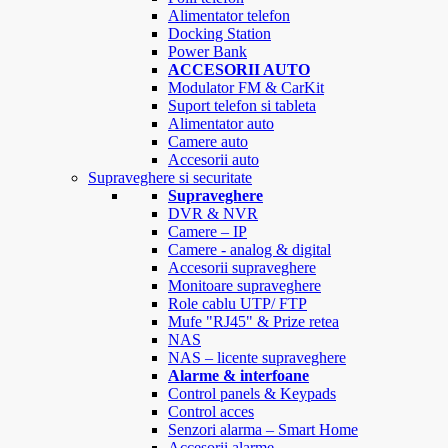
Alimentator telefon
Docking Station
Power Bank
ACCESORII AUTO
Modulator FM & CarKit
Suport telefon si tableta
Alimentator auto
Camere auto
Accesorii auto
Supraveghere si securitate
Supraveghere
DVR & NVR
Camere – IP
Camere - analog & digital
Accesorii supraveghere
Monitoare supraveghere
Role cablu UTP/ FTP
Mufe "RJ45" & Prize retea
NAS
NAS – licente supraveghere
Alarme & interfoane
Control panels & Keypads
Control acces
Senzori alarma – Smart Home
Accesorii alarme