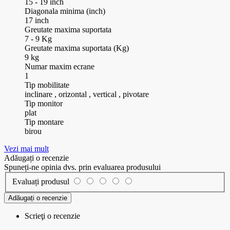
15 - 19 inch
Diagonala minima (inch)
17 inch
Greutate maxima suportata
7 - 9 Kg
Greutate maxima suportata (Kg)
9 kg
Numar maxim ecrane
1
Tip mobilitate
inclinare , orizontal , vertical , pivotare
Tip monitor
plat
Tip montare
birou
Vezi mai mult
Adăugați o recenzie
Spuneți-ne opinia dvs. prin evaluarea produsului
Evaluați produsul
Adăugați o recenzie
Scrieţi o recenzie