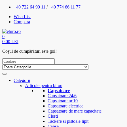
+40 722 64 99 11
/
+40 774 66 11 77
Wish List
Compara
0
0.00 LEI
Coșul de cumpărături este gol!
Categorii
Articole pentru birou
Capsatoare
Capsatoare 24/6
Capsatoare nr.10
Capsatoare electrice
Capsatoare de mare capacitate
Clesti
Tackere si pistoale lipit
Capse