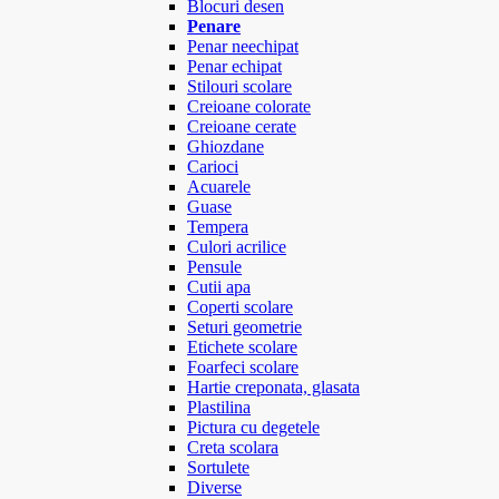
Blocuri desen
Penare
Penar neechipat
Penar echipat
Stilouri scolare
Creioane colorate
Creioane cerate
Ghiozdane
Carioci
Acuarele
Guase
Tempera
Culori acrilice
Pensule
Cutii apa
Coperti scolare
Seturi geometrie
Etichete scolare
Foarfeci scolare
Hartie creponata, glasata
Plastilina
Pictura cu degetele
Creta scolara
Sortulete
Diverse