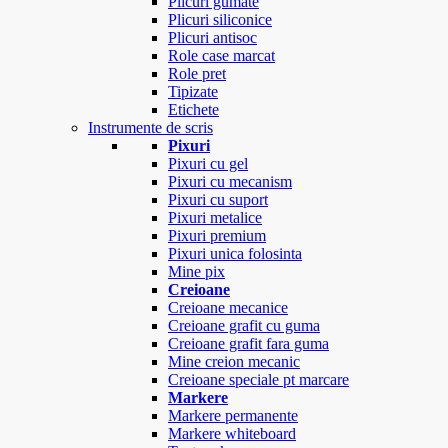
Plicuri gumate
Plicuri siliconice
Plicuri antisoc
Role case marcat
Role pret
Tipizate
Etichete
Instrumente de scris
Pixuri
Pixuri cu gel
Pixuri cu mecanism
Pixuri cu suport
Pixuri metalice
Pixuri premium
Pixuri unica folosinta
Mine pix
Creioane
Creioane mecanice
Creioane grafit cu guma
Creioane grafit fara guma
Mine creion mecanic
Creioane speciale pt marcare
Markere
Markere permanente
Markere whiteboard