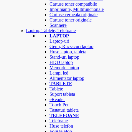
Cartuse toner compatibile
Imprimante, Multifunctionale
Cartuse cerneala originale
Cartuse toner originale
Scannere
Laptop, Tablete, Telefoane
LAPTOP
Laptop-uri
Genti, Rucsacuri laptop
Huse laptop, tableta
Stand-uri laptop
HDD laptop
Memorie laptop
Lampi led
Alimentator laptop
TABLETE
Tablete
Suport tableta
eReader
Touch Pen
Tastaturi tableta
TELEFOANE
Telefoane
Huse telefon
Folii telefon