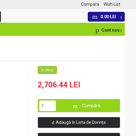
Compara
Wish List
0.00 LEI
Cont nou
În Stoc
2,706.44 LEI
Cumpără
Adaugă în Lista de Dorințe