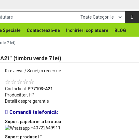
e Speciale
Contactează-ne
Inchirieri copiatoare
BLOG
de 7 lei)
1" (timbru verde 7 lei)
0 reviews
/
Scrieţi o recenzie
Cod articol:
P77103-A21
Producător:
HP
Detalii despre garanție
Comandă telefonică:
Suport papetarie si birotica
+40722649911
Suport produse IT