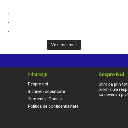
-
-
-
-
-
Vezi mai mult
-
-
-
Despre Noi
Informații
-
Despre noi
Stim ca prin to
-
promisiuni respe
Inchirieri copiatoare
sa devenim part
-
Termeni și Condiții
-
Politica de confidentialitate
-
-