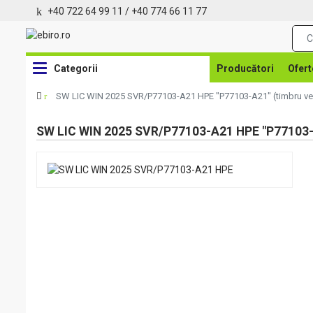
+40 722 64 99 11
/
+40 774 66 11 77
Categorii
Producători
Ofert
SW LIC WIN 2025 SVR/P77103-A21 HPE "P77103-A21" (timbru ver
SW LIC WIN 2025 SVR/P77103-A21 HPE "P77103-A2