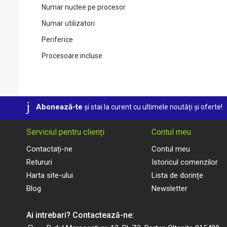
Numar nuclee pe procesor
Numar utilizatori
Periferice
Procesoare incluse
Procesor (CPU)
Sistem de operare
SSD
Abonează-te
și stai la curent cu ultimele noutăți și oferte!
Tip carcasa
Serviciul pentru clienți
Contul meu
Tip Licenta
Contactați-ne
Contul meu
Tip memorie
Retururi
Istoricul comenzilor
Unitate optica
Harta site-ului
Lista de dorințe
Utilizare
Blog
Newsletter
Valabilitate
Ai intrebari? Contactează-ne:
Versiune