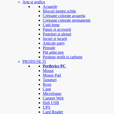
Arta si grafica
Acuarele
Blocuri pentru schite
Creioane colorate acuarela
Creioane colorate permanente
Cutii lemn
Panze si accesorii
Pasteluri si uleiuri
Jocuri si jucarii
Articole party
Pensule
Pitt artist pen
Produse grafit si carbune
PRODUSE IT
Periferice PC
Mouse
Mouse Pad
Tastaturi
Boxe
Casti
Microfoane
Camere Web
Hub USB
UPS
Card Reader