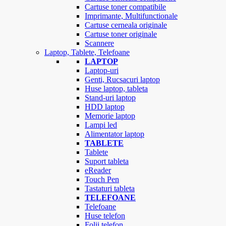
Cartuse toner compatibile
Imprimante, Multifunctionale
Cartuse cerneala originale
Cartuse toner originale
Scannere
Laptop, Tablete, Telefoane
LAPTOP
Laptop-uri
Genti, Rucsacuri laptop
Huse laptop, tableta
Stand-uri laptop
HDD laptop
Memorie laptop
Lampi led
Alimentator laptop
TABLETE
Tablete
Suport tableta
eReader
Touch Pen
Tastaturi tableta
TELEFOANE
Telefoane
Huse telefon
Folii telefon