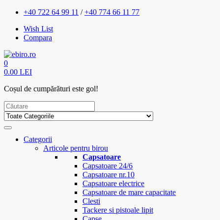
+40 722 64 99 11
/
+40 774 66 11 77
Wish List
Compara
0
0.00 LEI
Coșul de cumpărături este gol!
Categorii
Articole pentru birou
Capsatoare
Capsatoare 24/6
Capsatoare nr.10
Capsatoare electrice
Capsatoare de mare capacitate
Clesti
Tackere si pistoale lipit
Capse