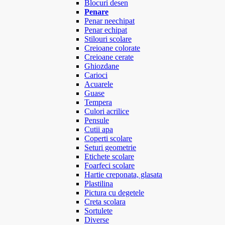
Blocuri desen
Penare
Penar neechipat
Penar echipat
Stilouri scolare
Creioane colorate
Creioane cerate
Ghiozdane
Carioci
Acuarele
Guase
Tempera
Culori acrilice
Pensule
Cutii apa
Coperti scolare
Seturi geometrie
Etichete scolare
Foarfeci scolare
Hartie creponata, glasata
Plastilina
Pictura cu degetele
Creta scolara
Sortulete
Diverse