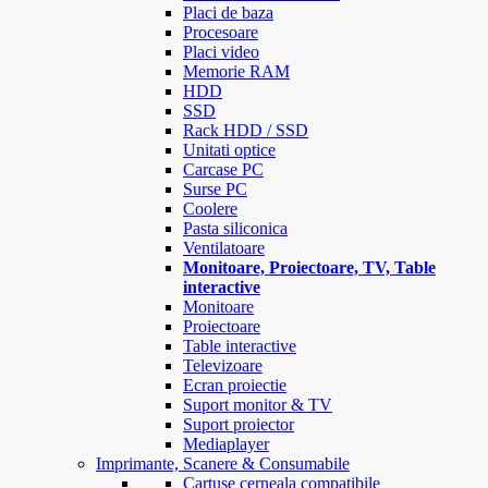
Placi de baza
Procesoare
Placi video
Memorie RAM
HDD
SSD
Rack HDD / SSD
Unitati optice
Carcase PC
Surse PC
Coolere
Pasta siliconica
Ventilatoare
Monitoare, Proiectoare, TV, Table
interactive
Monitoare
Proiectoare
Table interactive
Televizoare
Ecran proiectie
Suport monitor & TV
Suport proiector
Mediaplayer
Imprimante, Scanere & Consumabile
Cartuse cerneala compatibile