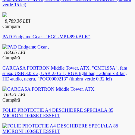
verde 15 lei)
8,789.36 LEI
Cumpără
PAD Endgame Gear , "EGG-MPJ-890-BLK"
183.65 LEI
Cumpără
CARCASA FORTRON Middle Tower, ATX, "CMT195A", fara
sursa, USB 3.0 x 2, USB 2.0 x 1, RGB light bar, 120mm x 4 fan,
HD-audio, negru, "POC0000213" (timbru verde 0.32 lei)
169.21 LEI
Cumpără
FOLIE PROTECTIE A4 DESCHIDERE SPECIALA 85
MICRONI 100/SET ESSELT