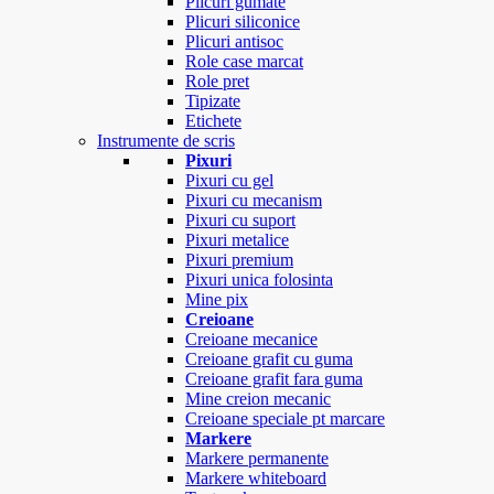
Plicuri gumate
Plicuri siliconice
Plicuri antisoc
Role case marcat
Role pret
Tipizate
Etichete
Instrumente de scris
Pixuri
Pixuri cu gel
Pixuri cu mecanism
Pixuri cu suport
Pixuri metalice
Pixuri premium
Pixuri unica folosinta
Mine pix
Creioane
Creioane mecanice
Creioane grafit cu guma
Creioane grafit fara guma
Mine creion mecanic
Creioane speciale pt marcare
Markere
Markere permanente
Markere whiteboard