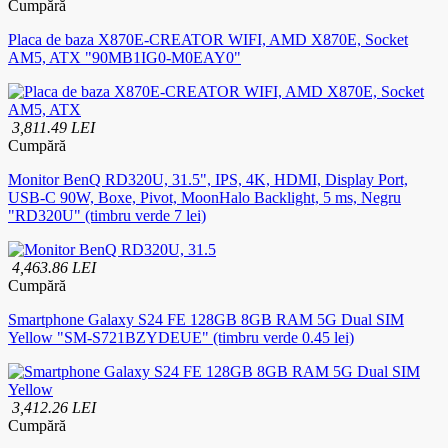
Cumpără
Placa de baza X870E-CREATOR WIFI, AMD X870E, Socket
AM5, ATX "90MB1IG0-M0EAY0"
3,811.49 LEI
Cumpără
Monitor BenQ RD320U, 31.5", IPS, 4K, HDMI, Display Port,
USB-C 90W, Boxe, Pivot, MoonHalo Backlight, 5 ms, Negru
"RD320U" (timbru verde 7 lei)
4,463.86 LEI
Cumpără
Smartphone Galaxy S24 FE 128GB 8GB RAM 5G Dual SIM
Yellow "SM-S721BZYDEUE" (timbru verde 0.45 lei)
3,412.26 LEI
Cumpără