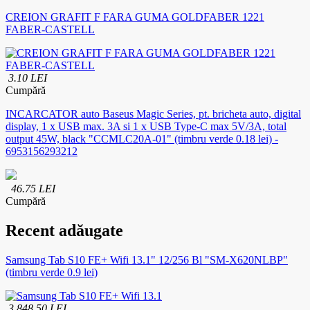
CREION GRAFIT F FARA GUMA GOLDFABER 1221
FABER-CASTELL
3.10 LEI
Cumpără
INCARCATOR auto Baseus Magic Series, pt. bricheta auto, digital
display, 1 x USB max. 3A si 1 x USB Type-C max 5V/3A, total
output 45W, black "CCMLC20A-01" (timbru verde 0.18 lei) -
6953156293212
46.75 LEI
Cumpără
Recent adăugate
Samsung Tab S10 FE+ Wifi 13.1" 12/256 Bl "SM-X620NLBP"
(timbru verde 0.9 lei)
3,848.50 LEI