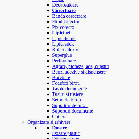
Decapsatoare
Corectoare
Banda corectoare
Fluid corector
Pix corecto
Lipiciuri
Lipici lichid
Lipici stick
Roller adeziv
Superglue
Perforatoare
Agrafe, pioneze, ace, clipsuri
Benzi adezive si dispensere
Buretiere
Foarfeci birou
Tavite documente
Tusuri si tusiere
Seturi de birou
Suporturi de birou
Suporturi documente
Cuttere
Organizare si arhivare
Dosare
Dosare plastic
Dosare carton