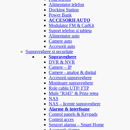
Alimentator telefon
Docking Station
Power Bank
ACCESORII AUTO
Modulator FM & CarKit
Suport telefon si tableta
Alimentator auto
Camere auto
Accesorii auto
Supraveghere si securitate
Supraveghere
DVR & NVR
Camere – IP
Camere - analog & digital
Accesorii supraveghere
Monitoare supraveghere
Role cablu UTP/ FTP
Mufe "RJ45" & Prize retea
NAS
NAS – licente supraveghere
Alarme & interfoane
Control panels & Keypads
Control acces
Senzori alarma – Smart Home
Accesorii alarme