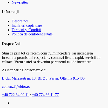
Newsletter
Informații
Despre noi
Inchirieri copiatoare
Termeni și Condiții
Politica de confidentialitate
Despre Noi
Stim ca prin tot ce facem construim incredere, iar increderea
inseamna promisiuni respectate, comenzi livrate rapid, servicii de
calitate. Vrem astfel sa devenim partenerul tau de incredere.
Ai intrebari? Contactează-ne:
B-dul Marasesti nr. 13, Bl. Z3, Parter, Oltenița 915400
comenzi@ebiro.ro
+40 722 64 99 11
/
+40 774 66 11 77