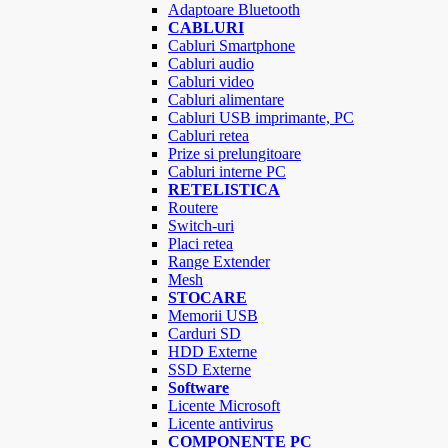
Adaptoare Bluetooth
CABLURI
Cabluri Smartphone
Cabluri audio
Cabluri video
Cabluri alimentare
Cabluri USB imprimante, PC
Cabluri retea
Prize si prelungitoare
Cabluri interne PC
RETELISTICA
Routere
Switch-uri
Placi retea
Range Extender
Mesh
STOCARE
Memorii USB
Carduri SD
HDD Externe
SSD Externe
Software
Licente Microsoft
Licente antivirus
COMPONENTE PC