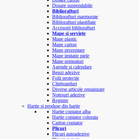
Dosare suspendabile
Bibliorafturi
Bibliorafturi marmorate
Bibliorafturi plastifiate
Accesorii bibliorafturi
Mape si serviete
Mape plastic
Mape carton
Mape prezentare
Mape imitatie piele
Mape semnaturi
Agende si calendare
Benzi adezive
Folii protectie
Clipboarduri
Diverse articole organizare
Notesuri adezive
Registre
Hartie si produse din hartie
Hartie copiator alba
Hartie copiator colorata
Carton copiator
Plicuri
Plicuri autoadezive