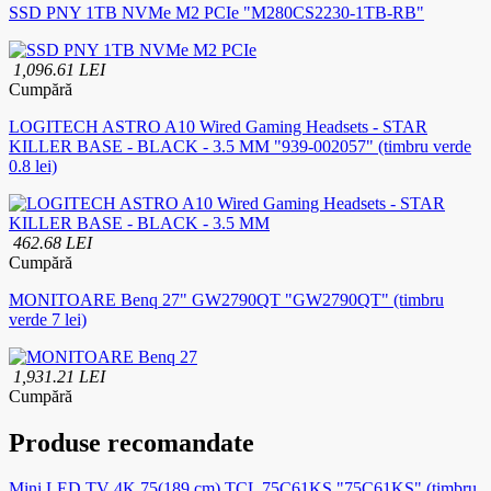
SSD PNY 1TB NVMe M2 PCIe "M280CS2230-1TB-RB"
1,096.61 LEI
Cumpără
LOGITECH ASTRO A10 Wired Gaming Headsets - STAR
KILLER BASE - BLACK - 3.5 MM "939-002057" (timbru verde
0.8 lei)
462.68 LEI
Cumpără
MONITOARE Benq 27" GW2790QT "GW2790QT" (timbru
verde 7 lei)
1,931.21 LEI
Cumpără
Produse recomandate
Mini LED TV 4K 75(189 cm) TCL 75C61KS "75C61KS" (timbru