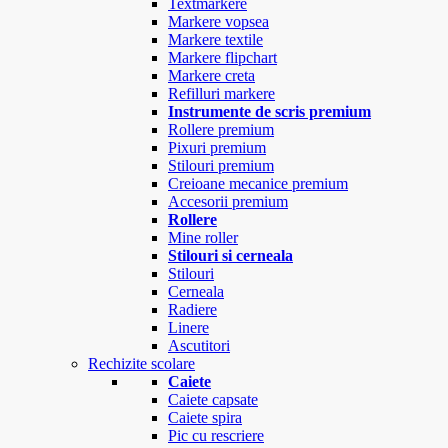
Textmarkere
Markere vopsea
Markere textile
Markere flipchart
Markere creta
Refilluri markere
Instrumente de scris premium
Rollere premium
Pixuri premium
Stilouri premium
Creioane mecanice premium
Accesorii premium
Rollere
Mine roller
Stilouri si cerneala
Stilouri
Cerneala
Radiere
Linere
Ascutitori
Rechizite scolare
Caiete
Caiete capsate
Caiete spira
Pic cu rescriere