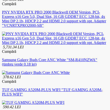
Cumpără
PNY NVIDIA RTX PRO 2000 Blackwell OEM Version, PCI-
Express x16 Gen 5.0, Dual Slot, 16 GB GDDR7 ECC 128-bit, 4x
Mini DP 2.1b, HDCP 2.2 and HDMI 2.0 support with opt. Adapter
"VCNRTXPRO2000-SB"
5,731.34 LEI
Cumpără
Samsung Galaxy Buds Core ANC White "SM-R410NZWA"
(timbru verde 0.18 lei)
378.62 LEI
Cumpără
TUF GAMING A520M-PLUS WIFI "TUF GAMING A520M-
PLUS WIFI"
590.42 LEI