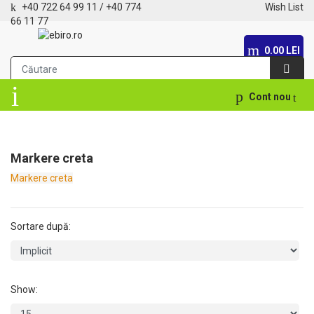
+40 722 64 99 11
/
+40 774
Wish List
66 11 77
0.00 LEI
Cont nou
Markere creta
Markere creta
Sortare după:
Show: