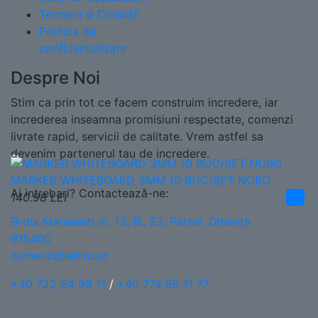
Termeni și Condiții
Politica de
confidentialitate
Despre Noi
Stim ca prin tot ce facem construim incredere, iar
increderea inseamna promisiuni respectate, comenzi
livrate rapid, servicii de calitate. Vrem astfel sa
devenim partenerul tau de incredere.
MARKER WHITEBOARD 3MM 10 BUC/SET NOBO
Ai intrebari? Contactează-ne:
140.98 LEI
B-dul Marasesti nr. 13, Bl. Z3, Parter, Oltenița
915400
comenzi@ebiro.ro
+40 722 64 99 11
/
+40 774 66 11 77