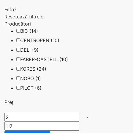
Filtre
Resetează filtrele
Producători
BIC (14)
CENTROPEN (10)
DELI (9)
FABER-CASTELL (10)
KORES (24)
NOBO (1)
PILOT (6)
Preț
-