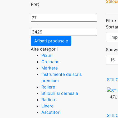
Stilo
Preț
Filtre
-
Sorta
Afișați produsele
Alte categorii
Show:
Pixuri
Creioane
Markere
Instrumente de scris
STIL
premium
Rollere
Stilouri si cerneala
471.
Radiere
Linere
Ascutitori
STIL