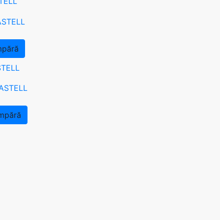
TELL
pără
STELL
mpără