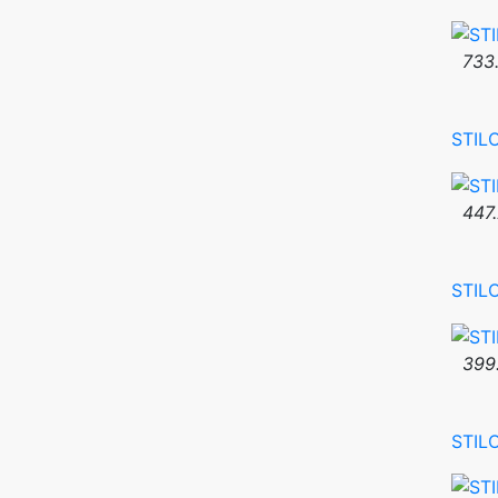
733.
STIL
447.
STIL
399
STIL