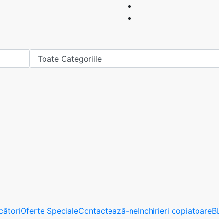
cători
Oferte Speciale
Contactează-ne
Inchirieri copiatoare
B