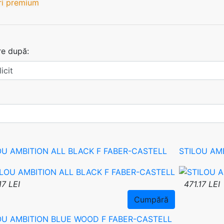
uri premium
re după:
OU AMBITION ALL BLACK F FABER-CASTELL
STILOU AM
17 LEI
471.17 LEI
Cumpără
OU AMBITION BLUE WOOD F FABER-CASTELL