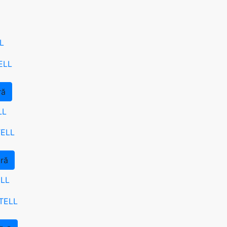
L
ră
LL
ră
ELL