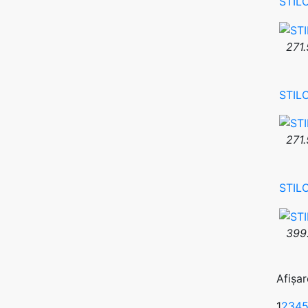
STIL
271.
STIL
271.
STIL
399
Afișar
1
2
3
4