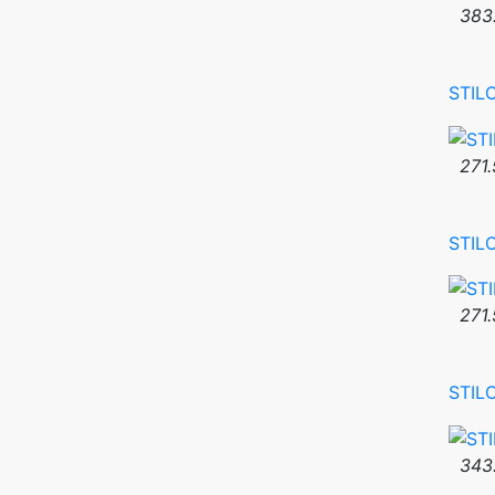
383
STIL
271.
STIL
271.
STIL
343