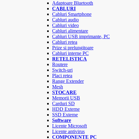
Adaptoare Bluetooth
CABLURI
Cabluri Smartphone
Cabluri audio
Cabluri video
Cabluri alimentare
Cabluri USB imprimante, PC
Cabluri retea
Prize si prelungitoare
Cabluri interne PC
RETELISTICA
Routere
Switch-uri
Placi retea
Range Extender
Mesh
STOCARE
Memorii USB
Carduri SD
HDD Externe
SSD Externe
Software
Licente Microsoft
Licente antivirus
COMPONENTE PC