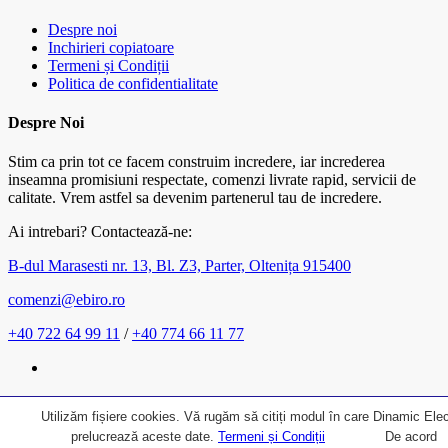
Despre noi
Inchirieri copiatoare
Termeni și Condiții
Politica de confidentialitate
Despre Noi
Stim ca prin tot ce facem construim incredere, iar increderea
inseamna promisiuni respectate, comenzi livrate rapid, servicii de
calitate. Vrem astfel sa devenim partenerul tau de incredere.
Ai intrebari? Contactează-ne:
B-dul Marasesti nr. 13, Bl. Z3, Parter, Oltenița 915400
comenzi@ebiro.ro
+40 722 64 99 11
/
+40 774 66 11 77
Utilizăm fișiere cookies. Vă rugăm să citiți modul în care Dinamic Elec
prelucrează aceste date.
Termeni și Condiții
De acord
Creat de: