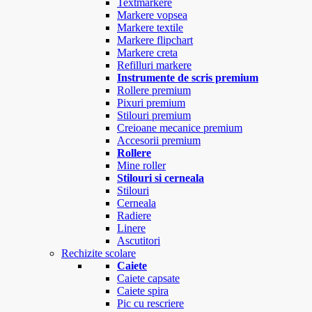
Textmarkere
Markere vopsea
Markere textile
Markere flipchart
Markere creta
Refilluri markere
Instrumente de scris premium
Rollere premium
Pixuri premium
Stilouri premium
Creioane mecanice premium
Accesorii premium
Rollere
Mine roller
Stilouri si cerneala
Stilouri
Cerneala
Radiere
Linere
Ascutitori
Rechizite scolare
Caiete
Caiete capsate
Caiete spira
Pic cu rescriere