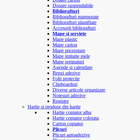
Dosare suspendabile
Bibliorafturi
Bibliorafturi marmorate
Bibliorafturi plastifiate
Accesorii bibliorafturi
Mape si serviete
Mape plastic
Mape carton
Mape prezentare
Mape imitatie piele
Mape semnaturi
Agende si calendare
Benzi adezive
Folii protectie
Clipboarduri
Diverse articole organizare
Notesuri adezive
Registre
Hartie si produse din hartie
Hartie copiator alba
Hartie copiator colorata
Carton copiator
Plicuri
Plicuri autoadezive