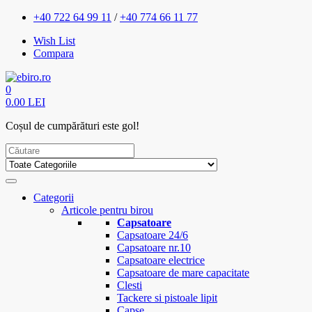
+40 722 64 99 11
/
+40 774 66 11 77
Wish List
Compara
0
0.00 LEI
Coșul de cumpărături este gol!
Categorii
Articole pentru birou
Capsatoare
Capsatoare 24/6
Capsatoare nr.10
Capsatoare electrice
Capsatoare de mare capacitate
Clesti
Tackere si pistoale lipit
Capse