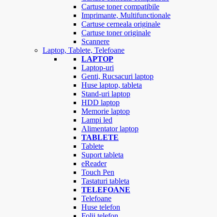
Cartuse toner compatibile
Imprimante, Multifunctionale
Cartuse cerneala originale
Cartuse toner originale
Scannere
Laptop, Tablete, Telefoane
LAPTOP
Laptop-uri
Genti, Rucsacuri laptop
Huse laptop, tableta
Stand-uri laptop
HDD laptop
Memorie laptop
Lampi led
Alimentator laptop
TABLETE
Tablete
Suport tableta
eReader
Touch Pen
Tastaturi tableta
TELEFOANE
Telefoane
Huse telefon
Folii telefon