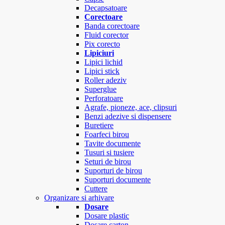
Decapsatoare
Corectoare
Banda corectoare
Fluid corector
Pix corecto
Lipiciuri
Lipici lichid
Lipici stick
Roller adeziv
Superglue
Perforatoare
Agrafe, pioneze, ace, clipsuri
Benzi adezive si dispensere
Buretiere
Foarfeci birou
Tavite documente
Tusuri si tusiere
Seturi de birou
Suporturi de birou
Suporturi documente
Cuttere
Organizare si arhivare
Dosare
Dosare plastic
Dosare carton