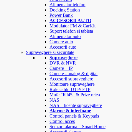
Alimentator telefon
Docking Station
Power Bank
ACCESORII AUTO
Modulator FM & CarKit
Suport telefon si tableta
Alimentator auto
Camere auto
Accesorii auto
Supraveghere si securitate
Supraveghere
DVR & NVR
Camere – IP
Camere - analog & digital
Accesorii supraveghere
Monitoare supraveghere
Role cablu UTP/ FTP
Mufe "RJ45" & Prize retea
NAS
NAS – licente supraveghere
Alarme & interfoane
Control panels & Keypads
Control acces
Senzori alarma – Smart Home
Accesorii alarme