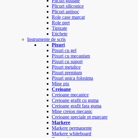
Plicuri gumate
Plicuri siliconice
Plicuri antisoc
Role case marcat
Role pret
Tipizate
Etichete
Instrumente de scris
Pixuri
Pixuri cu gel
Pixuri cu mecanism
Pixuri cu suport
Pixuri metalice
Pixuri premium
Pixuri unica folosinta
Mine pix
Creioane
Creioane mecanice
Creioane grafit cu guma
Creioane grafit fara guma
Mine creion mecanic
Creioane speciale pt marcare
Markere
Markere permanente
Markere whiteboard