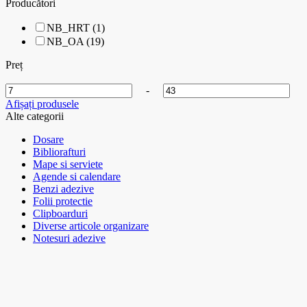
Producători
NB_HRT (1)
NB_OA (19)
Preț
-
Afișați produsele
Alte categorii
Dosare
Bibliorafturi
Mape si serviete
Agende si calendare
Benzi adezive
Folii protectie
Clipboarduri
Diverse articole organizare
Notesuri adezive