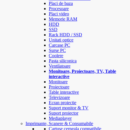
Placi de baza
Procesoare
Placi video
Memorie RAM
HDD
SSD
Rack HDD / SSD
Unitati optice
Carcase PC
Surse PC
Coolere
Pasta siliconica
Ventilatoare
Monitoare, Proiectoare, TV, Table
interactive
Monitoare
Proiectoare
Table interactive
Televizoare
Ecran proiectie
Suport monitor & TV
Suport proiector
Mediaplayer
Imprimante, Scanere & Consumabile
Cartuse cerneala compatibile