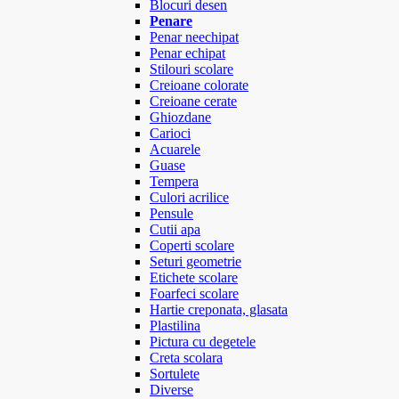
Blocuri desen
Penare
Penar neechipat
Penar echipat
Stilouri scolare
Creioane colorate
Creioane cerate
Ghiozdane
Carioci
Acuarele
Guase
Tempera
Culori acrilice
Pensule
Cutii apa
Coperti scolare
Seturi geometrie
Etichete scolare
Foarfeci scolare
Hartie creponata, glasata
Plastilina
Pictura cu degetele
Creta scolara
Sortulete
Diverse