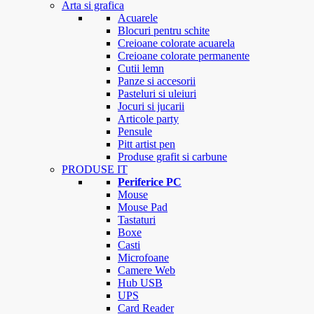
Arta si grafica
Acuarele
Blocuri pentru schite
Creioane colorate acuarela
Creioane colorate permanente
Cutii lemn
Panze si accesorii
Pasteluri si uleiuri
Jocuri si jucarii
Articole party
Pensule
Pitt artist pen
Produse grafit si carbune
PRODUSE IT
Periferice PC
Mouse
Mouse Pad
Tastaturi
Boxe
Casti
Microfoane
Camere Web
Hub USB
UPS
Card Reader