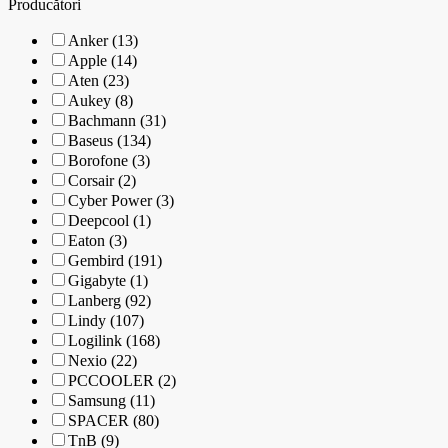
Producători
Anker (13)
Apple (14)
Aten (23)
Aukey (8)
Bachmann (31)
Baseus (134)
Borofone (3)
Corsair (2)
Cyber Power (3)
Deepcool (1)
Eaton (3)
Gembird (191)
Gigabyte (1)
Lanberg (92)
Lindy (107)
Logilink (168)
Nexio (22)
PCCOOLER (2)
Samsung (11)
SPACER (80)
TnB (9)