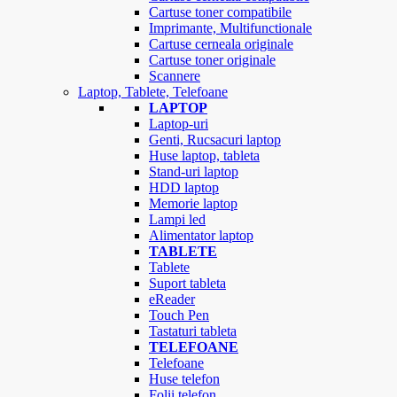
Cartuse toner compatibile
Imprimante, Multifunctionale
Cartuse cerneala originale
Cartuse toner originale
Scannere
Laptop, Tablete, Telefoane
LAPTOP
Laptop-uri
Genti, Rucsacuri laptop
Huse laptop, tableta
Stand-uri laptop
HDD laptop
Memorie laptop
Lampi led
Alimentator laptop
TABLETE
Tablete
Suport tableta
eReader
Touch Pen
Tastaturi tableta
TELEFOANE
Telefoane
Huse telefon
Folii telefon