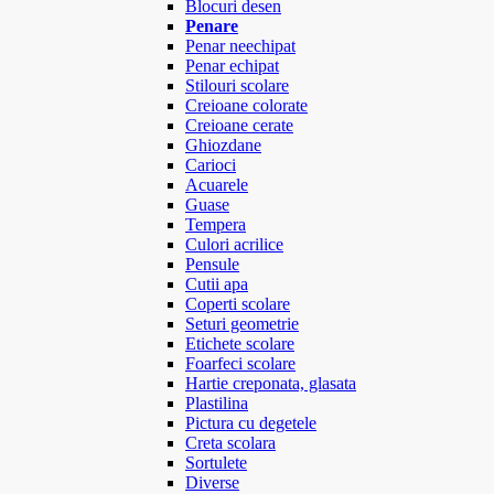
Blocuri desen
Penare
Penar neechipat
Penar echipat
Stilouri scolare
Creioane colorate
Creioane cerate
Ghiozdane
Carioci
Acuarele
Guase
Tempera
Culori acrilice
Pensule
Cutii apa
Coperti scolare
Seturi geometrie
Etichete scolare
Foarfeci scolare
Hartie creponata, glasata
Plastilina
Pictura cu degetele
Creta scolara
Sortulete
Diverse