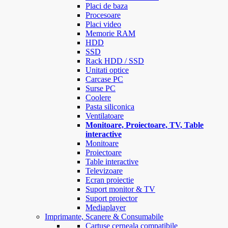
Placi de baza
Procesoare
Placi video
Memorie RAM
HDD
SSD
Rack HDD / SSD
Unitati optice
Carcase PC
Surse PC
Coolere
Pasta siliconica
Ventilatoare
Monitoare, Proiectoare, TV, Table
interactive
Monitoare
Proiectoare
Table interactive
Televizoare
Ecran proiectie
Suport monitor & TV
Suport proiector
Mediaplayer
Imprimante, Scanere & Consumabile
Cartuse cerneala compatibile