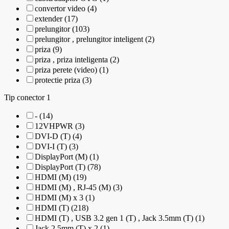
convertor video (4)
extender (17)
prelungitor (103)
prelungitor , prelungitor inteligent (2)
priza (9)
priza , priza inteligenta (2)
priza perete (video) (1)
protectie priza (3)
Tip conector 1
- (14)
12VHPWR (3)
DVI-D (T) (4)
DVI-I (T) (3)
DisplayPort (M) (1)
DisplayPort (T) (78)
HDMI (M) (19)
HDMI (M) , RJ-45 (M) (3)
HDMI (M) x 3 (1)
HDMI (T) (218)
HDMI (T) , USB 3.2 gen 1 (T) , Jack 3.5mm (T) (1)
Jack 2.5mm (T) x 2 (1)