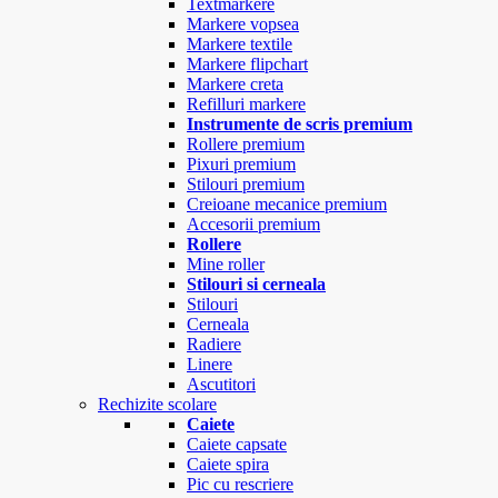
Textmarkere
Markere vopsea
Markere textile
Markere flipchart
Markere creta
Refilluri markere
Instrumente de scris premium
Rollere premium
Pixuri premium
Stilouri premium
Creioane mecanice premium
Accesorii premium
Rollere
Mine roller
Stilouri si cerneala
Stilouri
Cerneala
Radiere
Linere
Ascutitori
Rechizite scolare
Caiete
Caiete capsate
Caiete spira
Pic cu rescriere