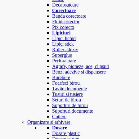
Decapsatoare
Corectoare
Banda corectoare
Fluid corector
Pix corecto
Lipiciuri
Lipici lichid
Lipici stick
Roller adeziv
Superglue
Perforatoare
Agrafe, pioneze, ace, clipsuri
Benzi adezive si dispensere
Buretiere
Foarfeci birou
Tavite documente
Tusuri si tusiere
Seturi de birou
Suporturi de birou
Suporturi documente
Cuttere
Organizare si arhivare
Dosare
Dosare plastic
Dosare carton