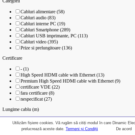
Categorii
Cabluri alimentare (58)
Cabluri audio (83)
Cabluri interne PC (19)
Cabluri Smartphone (289)
Cabluri USB imprimante, PC (113)
Cabluri video (395)
Prize si prelungitoare (136)
Certificare
- (1)
High Speed HDMI cable with Ethernet (13)
Premium High Speed HDMI cable with Ethernet (9)
certificare VDE (22)
fara certificare (8)
nespecificat (27)
Lungime cablu (m)
- (7)
Utilizăm fișiere cookies. Vă rugăm să citiți modul în care Dinamic Elec
0.1 - 0.9 m (30)
prelucrează aceste date.
Termeni și Condiții
De acord
0.1 m (2)