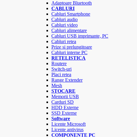
Adaptoare Bluetooth
CABLURI
Cabluri Smartphone
Cabluri audio
Cabluri video
Cabluri alimentare
Cabluri USB imprimante, PC
Cabluri retea
Prize si prelungitoare
Cabluri interne PC
RETELISTICA
Routere
Switch-uri
Placi retea
Range Extender
Mesh
STOCARE
Memorii USB
Carduri SD
HDD Externe
SSD Externe
Software
Licente Microsoft
Licente antivirus
COMPONENTE PC