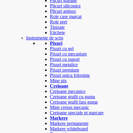
Plicuri gumate
Plicuri siliconice
Plicuri antisoc
Role case marcat
Role pret
Tipizate
Etichete
Instrumente de scris
Pixuri
Pixuri cu gel
Pixuri cu mecanism
Pixuri cu suport
Pixuri metalice
Pixuri premium
Pixuri unica folosinta
Mine pix
Creioane
Creioane mecanice
Creioane grafit cu guma
Creioane grafit fara guma
Mine creion mecanic
Creioane speciale pt marcare
Markere
Markere permanente
Markere whiteboard