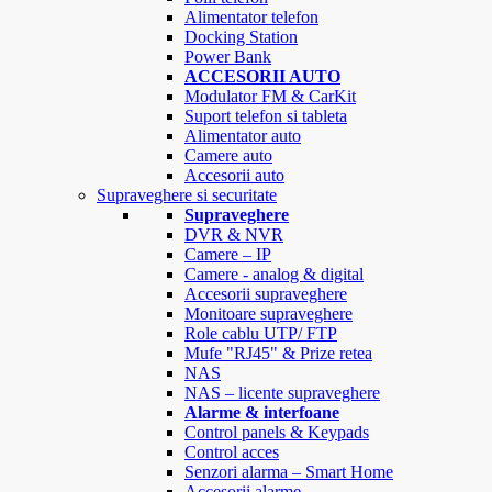
Alimentator telefon
Docking Station
Power Bank
ACCESORII AUTO
Modulator FM & CarKit
Suport telefon si tableta
Alimentator auto
Camere auto
Accesorii auto
Supraveghere si securitate
Supraveghere
DVR & NVR
Camere – IP
Camere - analog & digital
Accesorii supraveghere
Monitoare supraveghere
Role cablu UTP/ FTP
Mufe "RJ45" & Prize retea
NAS
NAS – licente supraveghere
Alarme & interfoane
Control panels & Keypads
Control acces
Senzori alarma – Smart Home
Accesorii alarme