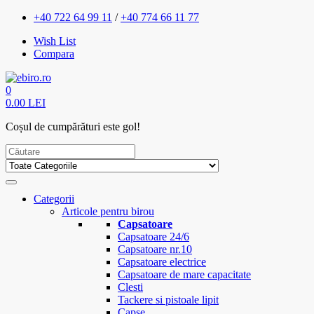
+40 722 64 99 11
/
+40 774 66 11 77
Wish List
Compara
0
0.00 LEI
Coșul de cumpărături este gol!
Categorii
Articole pentru birou
Capsatoare
Capsatoare 24/6
Capsatoare nr.10
Capsatoare electrice
Capsatoare de mare capacitate
Clesti
Tackere si pistoale lipit
Capse