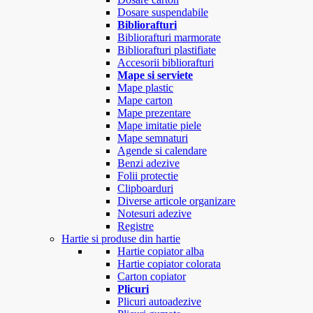
Dosare suspendabile
Bibliorafturi
Bibliorafturi marmorate
Bibliorafturi plastifiate
Accesorii bibliorafturi
Mape si serviete
Mape plastic
Mape carton
Mape prezentare
Mape imitatie piele
Mape semnaturi
Agende si calendare
Benzi adezive
Folii protectie
Clipboarduri
Diverse articole organizare
Notesuri adezive
Registre
Hartie si produse din hartie
Hartie copiator alba
Hartie copiator colorata
Carton copiator
Plicuri
Plicuri autoadezive