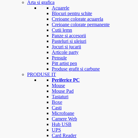
Arta si grafica
Acuarele
Blocuri pentru schite
Creioane colorate acuarela
Creioane colorate permanente
Cutii lemn
Panze si accesorii
Pasteluri si uleiuri
Jocuri si jucarii
Articole party
Pensule
Pitt artist pen
Produse grafit si carbune
PRODUSE IT
Periferice PC
Mouse
Mouse Pad
Tastaturi
Boxe
Casti
Microfoane
Camere Web
Hub USB
UPS
Card Reader