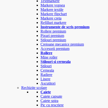
Textmarkere
Markere vopsea
Markere textile
Markere flipchart
Markere creta
Refilluri markere
Instrumente de scris premium
Rollere premium
Pixuri premium
Stilouri premium
Creioane mecanice premium
Accesorii premium
Rollere
Mine roller
Stilouri si cerneala
Stilouri
Cerneala
Radiere
Linere
Ascutitori
Rechizite scolare
Caiete
Caiete capsate
Caiete spira
Pic cu rescriere