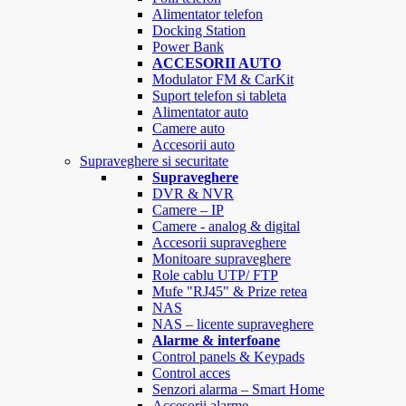
Alimentator telefon
Docking Station
Power Bank
ACCESORII AUTO
Modulator FM & CarKit
Suport telefon si tableta
Alimentator auto
Camere auto
Accesorii auto
Supraveghere si securitate
Supraveghere
DVR & NVR
Camere – IP
Camere - analog & digital
Accesorii supraveghere
Monitoare supraveghere
Role cablu UTP/ FTP
Mufe "RJ45" & Prize retea
NAS
NAS – licente supraveghere
Alarme & interfoane
Control panels & Keypads
Control acces
Senzori alarma – Smart Home
Accesorii alarme