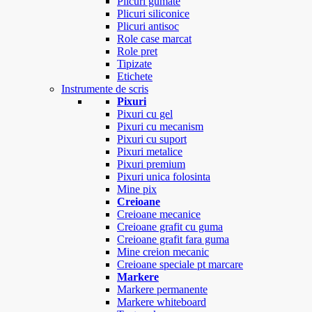
Plicuri gumate
Plicuri siliconice
Plicuri antisoc
Role case marcat
Role pret
Tipizate
Etichete
Instrumente de scris
Pixuri
Pixuri cu gel
Pixuri cu mecanism
Pixuri cu suport
Pixuri metalice
Pixuri premium
Pixuri unica folosinta
Mine pix
Creioane
Creioane mecanice
Creioane grafit cu guma
Creioane grafit fara guma
Mine creion mecanic
Creioane speciale pt marcare
Markere
Markere permanente
Markere whiteboard