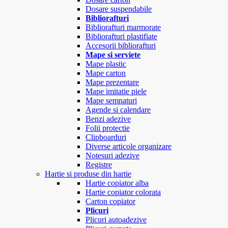
Dosare suspendabile
Bibliorafturi
Bibliorafturi marmorate
Bibliorafturi plastifiate
Accesorii bibliorafturi
Mape si serviete
Mape plastic
Mape carton
Mape prezentare
Mape imitatie piele
Mape semnaturi
Agende si calendare
Benzi adezive
Folii protectie
Clipboarduri
Diverse articole organizare
Notesuri adezive
Registre
Hartie si produse din hartie
Hartie copiator alba
Hartie copiator colorata
Carton copiator
Plicuri
Plicuri autoadezive