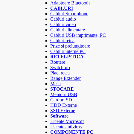
Adaptoare Bluetooth
CABLURI
Cabluri Smartphone
Cabluri audio
Cabluri video
Cabluri alimentare
Cabluri USB imprimante, PC
Cabluri retea
Prize si prelungitoare
Cabluri interne PC
RETELISTICA
Routere
Switch-uri
Placi retea
Range Extender
Mesh
STOCARE
Memorii USB
Carduri SD
HDD Externe
SSD Externe
Software
Licente Microsoft
Licente antivirus
COMPONENTE PC