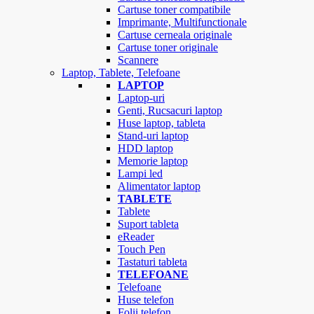
Cartuse toner compatibile
Imprimante, Multifunctionale
Cartuse cerneala originale
Cartuse toner originale
Scannere
Laptop, Tablete, Telefoane
LAPTOP
Laptop-uri
Genti, Rucsacuri laptop
Huse laptop, tableta
Stand-uri laptop
HDD laptop
Memorie laptop
Lampi led
Alimentator laptop
TABLETE
Tablete
Suport tableta
eReader
Touch Pen
Tastaturi tableta
TELEFOANE
Telefoane
Huse telefon
Folii telefon