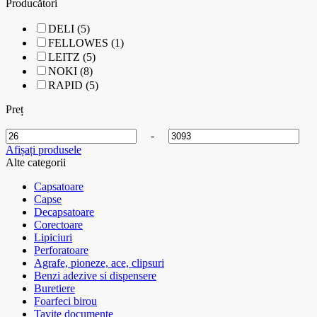
Producători
DELI (5)
FELLOWES (1)
LEITZ (5)
NOKI (8)
RAPID (5)
Preț
-
Afișați produsele
Alte categorii
Capsatoare
Capse
Decapsatoare
Corectoare
Lipiciuri
Perforatoare
Agrafe, pioneze, ace, clipsuri
Benzi adezive si dispensere
Buretiere
Foarfeci birou
Tavite documente