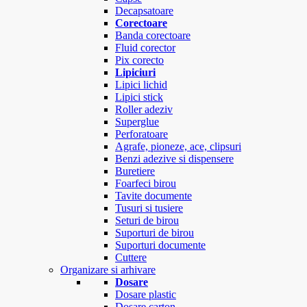
Decapsatoare
Corectoare
Banda corectoare
Fluid corector
Pix corecto
Lipiciuri
Lipici lichid
Lipici stick
Roller adeziv
Superglue
Perforatoare
Agrafe, pioneze, ace, clipsuri
Benzi adezive si dispensere
Buretiere
Foarfeci birou
Tavite documente
Tusuri si tusiere
Seturi de birou
Suporturi de birou
Suporturi documente
Cuttere
Organizare si arhivare
Dosare
Dosare plastic
Dosare carton