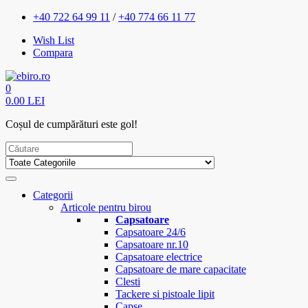
+40 722 64 99 11
/
+40 774 66 11 77
Wish List
Compara
0
0.00 LEI
Coșul de cumpărături este gol!
Categorii
Articole pentru birou
Capsatoare
Capsatoare 24/6
Capsatoare nr.10
Capsatoare electrice
Capsatoare de mare capacitate
Clesti
Tackere si pistoale lipit
Capse