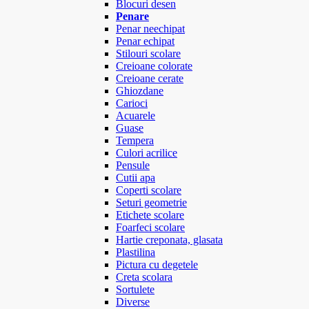
Blocuri desen
Penare
Penar neechipat
Penar echipat
Stilouri scolare
Creioane colorate
Creioane cerate
Ghiozdane
Carioci
Acuarele
Guase
Tempera
Culori acrilice
Pensule
Cutii apa
Coperti scolare
Seturi geometrie
Etichete scolare
Foarfeci scolare
Hartie creponata, glasata
Plastilina
Pictura cu degetele
Creta scolara
Sortulete
Diverse