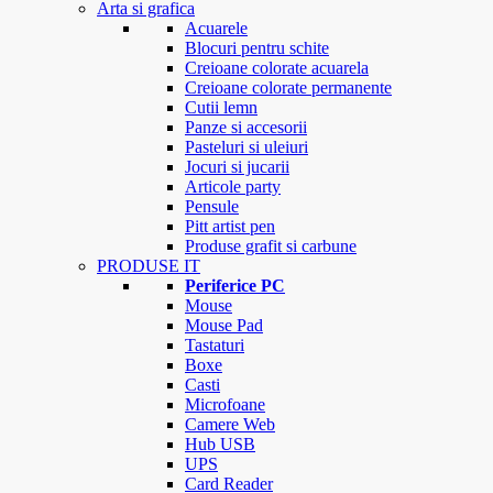
Arta si grafica
Acuarele
Blocuri pentru schite
Creioane colorate acuarela
Creioane colorate permanente
Cutii lemn
Panze si accesorii
Pasteluri si uleiuri
Jocuri si jucarii
Articole party
Pensule
Pitt artist pen
Produse grafit si carbune
PRODUSE IT
Periferice PC
Mouse
Mouse Pad
Tastaturi
Boxe
Casti
Microfoane
Camere Web
Hub USB
UPS
Card Reader