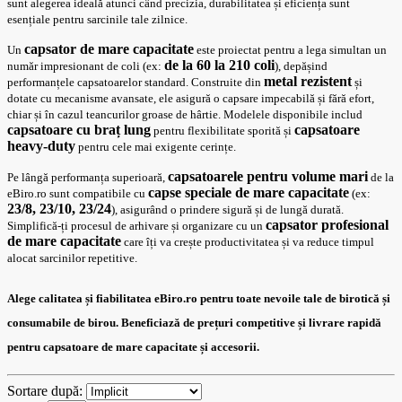
sunt alegerea ideală atunci când precizia, durabilitatea și eficiența sunt
esențiale pentru sarcinile tale zilnice.
capsator de mare capacitate
Un
este proiectat pentru a lega simultan un
de la 60 la 210 coli
număr impresionant de coli (ex:
), depășind
metal rezistent
performanțele capsatoarelor standard. Construite din
și
dotate cu mecanisme avansate, ele asigură o capsare impecabilă și fără efort,
chiar și în cazul teancurilor groase de hârtie. Modelele disponibile includ
capsatoare cu braț lung
capsatoare
pentru flexibilitate sporită și
heavy-duty
pentru cele mai exigente cerințe.
capsatoarele pentru volume mari
Pe lângă performanța superioară,
de la
capse speciale de mare capacitate
eBiro.ro sunt compatibile cu
(ex:
23/8, 23/10, 23/24
), asigurând o prindere sigură și de lungă durată.
capsator profesional
Simplifică-ți procesul de arhivare și organizare cu un
de mare capacitate
care îți va crește productivitatea și va reduce timpul
alocat sarcinilor repetitive.
Alege calitatea și fiabilitatea
eBiro.ro
pentru toate nevoile tale de
birotică
și
consumabile de birou. Beneficiază de
prețuri competitive
și
livrare rapidă
pentru
capsatoare de mare capacitate
și accesorii.
Sortare după: