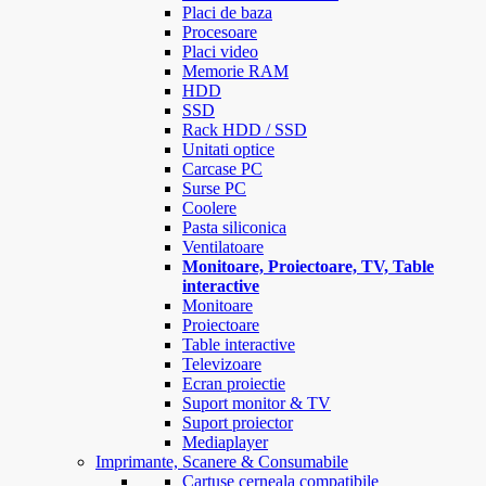
Placi de baza
Procesoare
Placi video
Memorie RAM
HDD
SSD
Rack HDD / SSD
Unitati optice
Carcase PC
Surse PC
Coolere
Pasta siliconica
Ventilatoare
Monitoare, Proiectoare, TV, Table
interactive
Monitoare
Proiectoare
Table interactive
Televizoare
Ecran proiectie
Suport monitor & TV
Suport proiector
Mediaplayer
Imprimante, Scanere & Consumabile
Cartuse cerneala compatibile