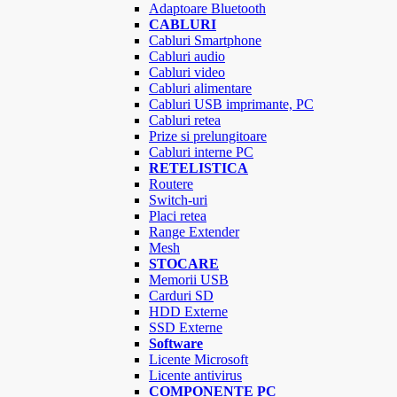
Adaptoare Bluetooth
CABLURI
Cabluri Smartphone
Cabluri audio
Cabluri video
Cabluri alimentare
Cabluri USB imprimante, PC
Cabluri retea
Prize si prelungitoare
Cabluri interne PC
RETELISTICA
Routere
Switch-uri
Placi retea
Range Extender
Mesh
STOCARE
Memorii USB
Carduri SD
HDD Externe
SSD Externe
Software
Licente Microsoft
Licente antivirus
COMPONENTE PC