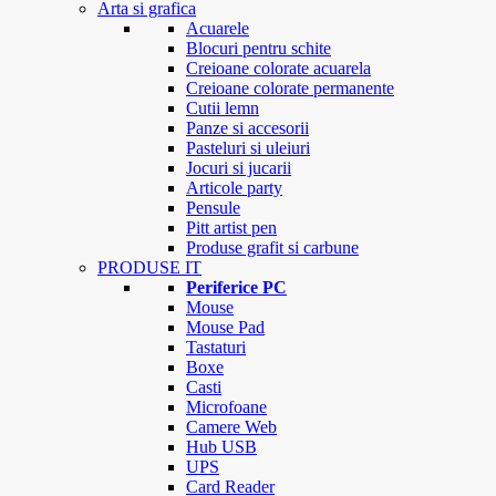
Arta si grafica
Acuarele
Blocuri pentru schite
Creioane colorate acuarela
Creioane colorate permanente
Cutii lemn
Panze si accesorii
Pasteluri si uleiuri
Jocuri si jucarii
Articole party
Pensule
Pitt artist pen
Produse grafit si carbune
PRODUSE IT
Periferice PC
Mouse
Mouse Pad
Tastaturi
Boxe
Casti
Microfoane
Camere Web
Hub USB
UPS
Card Reader