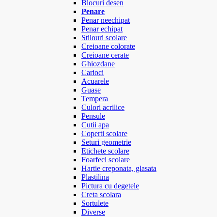
Blocuri desen
Penare
Penar neechipat
Penar echipat
Stilouri scolare
Creioane colorate
Creioane cerate
Ghiozdane
Carioci
Acuarele
Guase
Tempera
Culori acrilice
Pensule
Cutii apa
Coperti scolare
Seturi geometrie
Etichete scolare
Foarfeci scolare
Hartie creponata, glasata
Plastilina
Pictura cu degetele
Creta scolara
Sortulete
Diverse