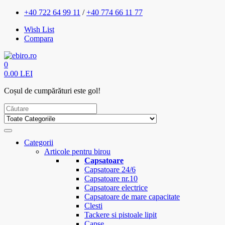
+40 722 64 99 11
/
+40 774 66 11 77
Wish List
Compara
0
0.00 LEI
Coșul de cumpărături este gol!
Categorii
Articole pentru birou
Capsatoare
Capsatoare 24/6
Capsatoare nr.10
Capsatoare electrice
Capsatoare de mare capacitate
Clesti
Tackere si pistoale lipit
Capse