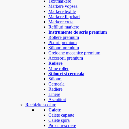
Textmarkere
Markere vopsea
Markere textile
Markere flipchart
Markere creta
Refilluri markere
Instrumente de scris premium
Rollere premium
Pixuri premium
Stilouri premium
Creioane mecanice premium
Accesorii premium
Rollere
Mine roller
Stilouri si cerneala
Stilouri
Cerneala
Radiere
Linere
Ascutitori
Rechizite scolare
Caiete
Caiete capsate
Caiete spira
Pic cu rescriere