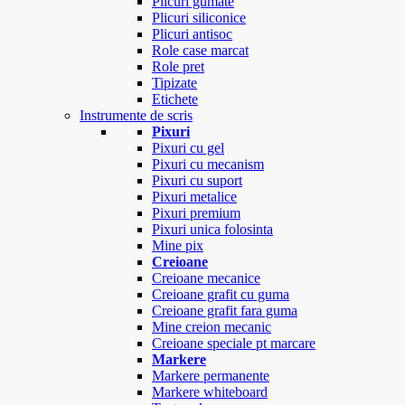
Plicuri gumate
Plicuri siliconice
Plicuri antisoc
Role case marcat
Role pret
Tipizate
Etichete
Instrumente de scris
Pixuri
Pixuri cu gel
Pixuri cu mecanism
Pixuri cu suport
Pixuri metalice
Pixuri premium
Pixuri unica folosinta
Mine pix
Creioane
Creioane mecanice
Creioane grafit cu guma
Creioane grafit fara guma
Mine creion mecanic
Creioane speciale pt marcare
Markere
Markere permanente
Markere whiteboard