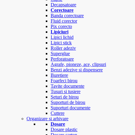
Decapsatoare
Corectoare
Banda corectoare
Fluid corector
Pix corecto
Lipiciuri
Lipici lichid
Lipici stick
Roller adeziv
Superglue
Perforatoare
Agrafe, pioneze, ace, clipsuri
Benzi adezive si dispensere
Buretiere
Foarfeci birou
Tavite documente
Tusuri si tusiere
Seturi de birou
Suporturi de birou
Suporturi documente
Cuttere
Organizare si arhivare
Dosare
Dosare plastic
Dosare carton