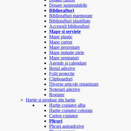
Dosare suspendabile
Bibliorafturi
Bibliorafturi marmorate
Bibliorafturi plastifiate
Accesorii bibliorafturi
Mape si serviete
Mape plastic
Mape carton
Mape prezentare
Mape imitatie piele
Mape semnaturi
Agende si calendare
Benzi adezive
Folii protectie
Clipboarduri
Diverse articole organizare
Notesuri adezive
Registre
Hartie si produse din hartie
Hartie copiator alba
Hartie copiator colorata
Carton copiator
Plicuri
Plicuri autoadezive