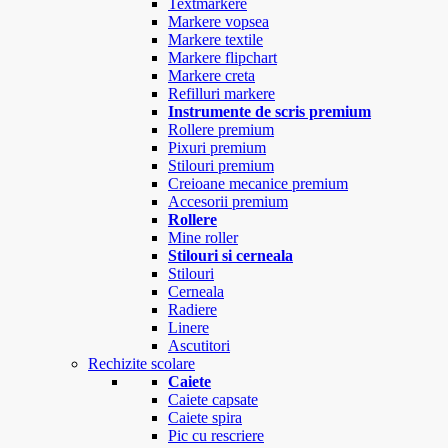
Textmarkere
Markere vopsea
Markere textile
Markere flipchart
Markere creta
Refilluri markere
Instrumente de scris premium
Rollere premium
Pixuri premium
Stilouri premium
Creioane mecanice premium
Accesorii premium
Rollere
Mine roller
Stilouri si cerneala
Stilouri
Cerneala
Radiere
Linere
Ascutitori
Rechizite scolare
Caiete
Caiete capsate
Caiete spira
Pic cu rescriere