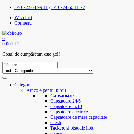
+40 722 64 99 11
/
+40 774 66 11 77
Wish List
Compara
0
0.00 LEI
Coșul de cumpărături este gol!
Categorii
Articole pentru birou
Capsatoare
Capsatoare 24/6
Capsatoare nr.10
Capsatoare electrice
Capsatoare de mare capacitate
Clesti
Tackere si pistoale lipit
Capse