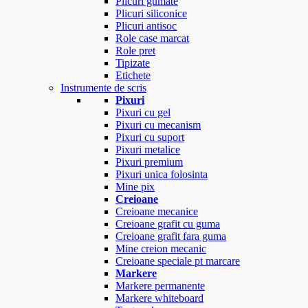
Plicuri gumate
Plicuri siliconice
Plicuri antisoc
Role case marcat
Role pret
Tipizate
Etichete
Instrumente de scris
Pixuri
Pixuri cu gel
Pixuri cu mecanism
Pixuri cu suport
Pixuri metalice
Pixuri premium
Pixuri unica folosinta
Mine pix
Creioane
Creioane mecanice
Creioane grafit cu guma
Creioane grafit fara guma
Mine creion mecanic
Creioane speciale pt marcare
Markere
Markere permanente
Markere whiteboard