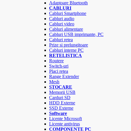
Adaptoare Bluetooth
CABLURI
Cabluri Smartphone
Cabluri audio
Cabluri video
Cabluri alimentare
Cabluri USB imprimante, PC
Cabluri retea
Prize si prelungitoare
Cabluri interne PC
RETELISTICA
Routere
Switch-uri
Placi retea
Range Extender
Mesh
STOCARE
Memorii USB
Carduri SD
HDD Externe
SSD Externe
Software
Licente Microsoft
Licente antivirus
COMPONENTE PC