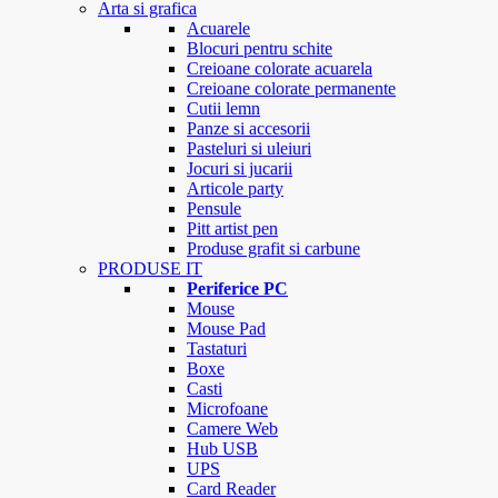
Arta si grafica
Acuarele
Blocuri pentru schite
Creioane colorate acuarela
Creioane colorate permanente
Cutii lemn
Panze si accesorii
Pasteluri si uleiuri
Jocuri si jucarii
Articole party
Pensule
Pitt artist pen
Produse grafit si carbune
PRODUSE IT
Periferice PC
Mouse
Mouse Pad
Tastaturi
Boxe
Casti
Microfoane
Camere Web
Hub USB
UPS
Card Reader