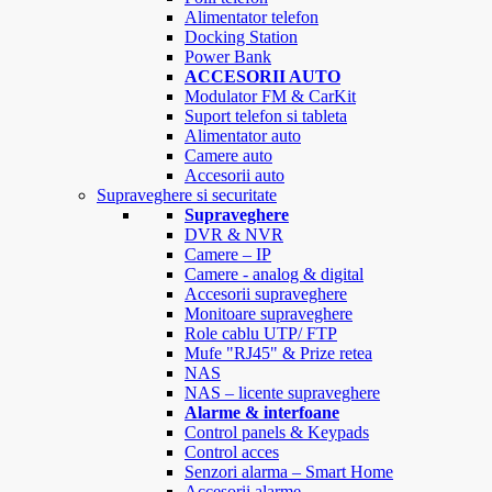
Alimentator telefon
Docking Station
Power Bank
ACCESORII AUTO
Modulator FM & CarKit
Suport telefon si tableta
Alimentator auto
Camere auto
Accesorii auto
Supraveghere si securitate
Supraveghere
DVR & NVR
Camere – IP
Camere - analog & digital
Accesorii supraveghere
Monitoare supraveghere
Role cablu UTP/ FTP
Mufe "RJ45" & Prize retea
NAS
NAS – licente supraveghere
Alarme & interfoane
Control panels & Keypads
Control acces
Senzori alarma – Smart Home
Accesorii alarme