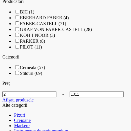
Producători
BIC (1)
EBERHARD FABER (4)
FABER-CASTELL (71)
GRAF VON FABER-CASTELL (28)
KOH-I-NOOR (3)
PARKER (8)
PILOT (11)
Categorii
Cerneala (57)
Stilouri (69)
Preț
-
Afișați produsele
Alte categorii
Pixuri
Creioane
Markere
Instrumente de scris premium