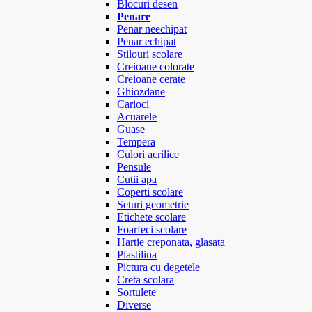
Blocuri desen
Penare
Penar neechipat
Penar echipat
Stilouri scolare
Creioane colorate
Creioane cerate
Ghiozdane
Carioci
Acuarele
Guase
Tempera
Culori acrilice
Pensule
Cutii apa
Coperti scolare
Seturi geometrie
Etichete scolare
Foarfeci scolare
Hartie creponata, glasata
Plastilina
Pictura cu degetele
Creta scolara
Sortulete
Diverse