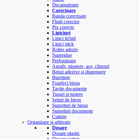
Decapsatoare
Corectoare
Banda corectoare
Fluid corector
Pix corecto
Lipiciuri
Lipici lichid
Lipici stick
Roller adeziv
Superglue
Perforatoare
Agrafe, pioneze, ace, clipsuri
Benzi adezive si dispensere
Buretiere
Foarfeci birou
Tavite documente
Tusuri si tusiere
Seturi de birou
Suporturi de birou
Suporturi documente
Cuttere
Organizare si arhivare
Dosare
Dosare plastic
Dosare carton