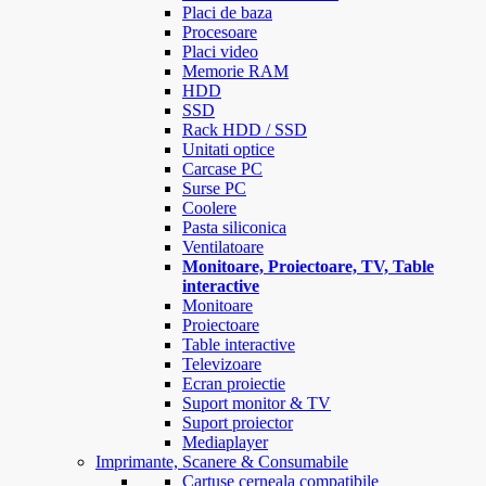
Placi de baza
Procesoare
Placi video
Memorie RAM
HDD
SSD
Rack HDD / SSD
Unitati optice
Carcase PC
Surse PC
Coolere
Pasta siliconica
Ventilatoare
Monitoare, Proiectoare, TV, Table
interactive
Monitoare
Proiectoare
Table interactive
Televizoare
Ecran proiectie
Suport monitor & TV
Suport proiector
Mediaplayer
Imprimante, Scanere & Consumabile
Cartuse cerneala compatibile