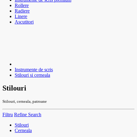
Rollere
Radiere
Linere
Ascutitori
Instrumente de scris
Stilouri si cerneala
Stilouri
Stilouri, cerneala, patroane
Filtru
Refine Search
Stilouri
Cerneala