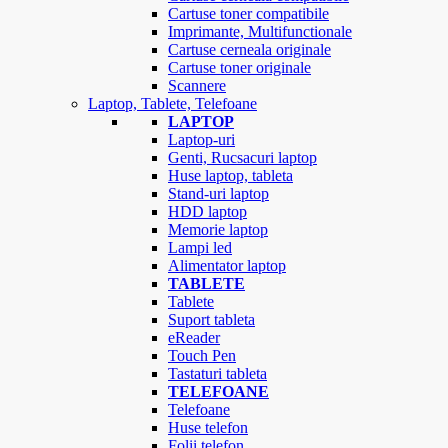
Cartuse toner compatibile
Imprimante, Multifunctionale
Cartuse cerneala originale
Cartuse toner originale
Scannere
Laptop, Tablete, Telefoane
LAPTOP
Laptop-uri
Genti, Rucsacuri laptop
Huse laptop, tableta
Stand-uri laptop
HDD laptop
Memorie laptop
Lampi led
Alimentator laptop
TABLETE
Tablete
Suport tableta
eReader
Touch Pen
Tastaturi tableta
TELEFOANE
Telefoane
Huse telefon
Folii telefon