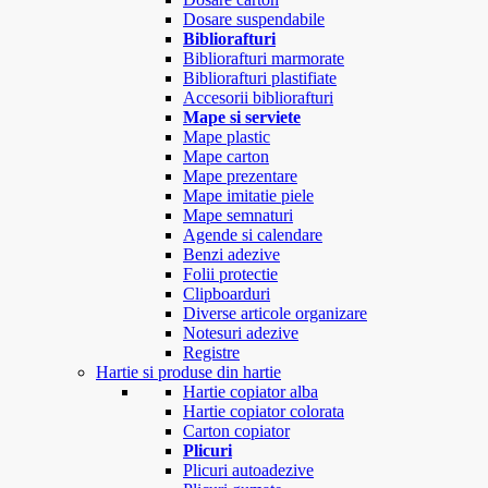
Dosare suspendabile
Bibliorafturi
Bibliorafturi marmorate
Bibliorafturi plastifiate
Accesorii bibliorafturi
Mape si serviete
Mape plastic
Mape carton
Mape prezentare
Mape imitatie piele
Mape semnaturi
Agende si calendare
Benzi adezive
Folii protectie
Clipboarduri
Diverse articole organizare
Notesuri adezive
Registre
Hartie si produse din hartie
Hartie copiator alba
Hartie copiator colorata
Carton copiator
Plicuri
Plicuri autoadezive