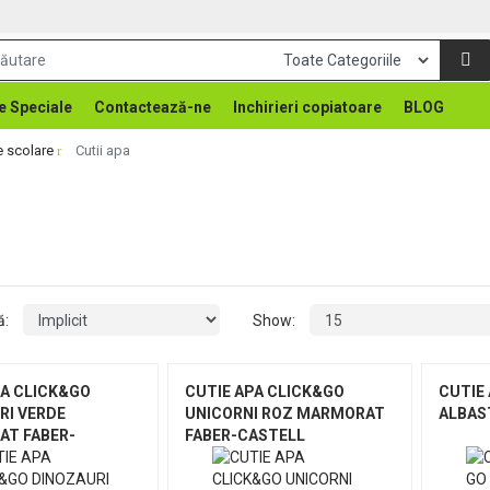
e Speciale
Contactează-ne
Inchirieri copiatoare
BLOG
e scolare
Cutii apa
ă:
Show:
PA CLICK&GO
CUTIE APA CLICK&GO
CUTIE 
RI VERDE
UNICORNI ROZ MARMORAT
ALBAS
T FABER-
FABER-CASTELL