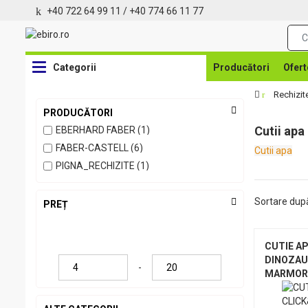
+40 722 64 99 11
/
+40 774 66 11 77
Categorii
Producători
Ofert
Rechizit
PRODUCĂTORI
Cutii apa
EBERHARD FABER (1)
FABER-CASTELL (6)
Cutii apa
PIGNA_RECHIZITE (1)
Sortare dup
PREȚ
CUTIE A
DINOZAU
-
MARMORA
CASTELL