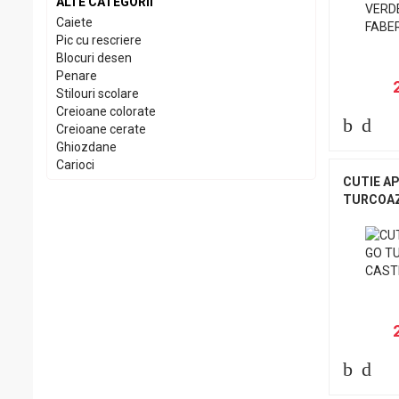
ALTE CATEGORII
Caiete
Pic cu rescriere
Blocuri desen
Penare
Stilouri scolare
Creioane colorate
Creioane cerate
Ghiozdane
Carioci
CUTIE AP
Acuarele
TURCOAZ
Guase
Tempera
Culori acrilice
Pensule
Coperti scolare
Seturi geometrie
Etichete scolare
Foarfeci scolare
Hartie creponata, glasata
Plastilina
Pictura cu degetele
Creta scolara