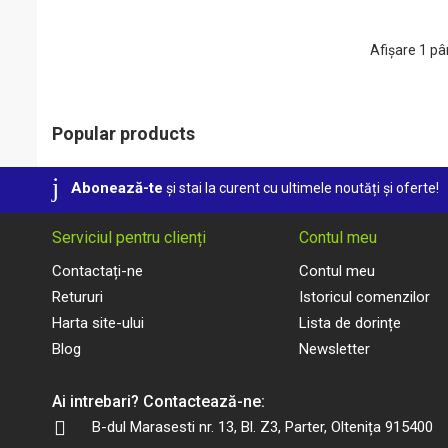
Sortulete
Diverse
Afișare 1 pân
Popular products
Abonează-te
și stai la curent cu ultimele noutăți și oferte!
Serviciul pentru clienți
Contul meu
Contactați-ne
Contul meu
Retururi
Istoricul comenzilor
Harta site-ului
Lista de dorințe
Blog
Newsletter
Ai intrebari? Contactează-ne:
B-dul Marasesti nr. 13, Bl. Z3, Parter, Oltenița 915400