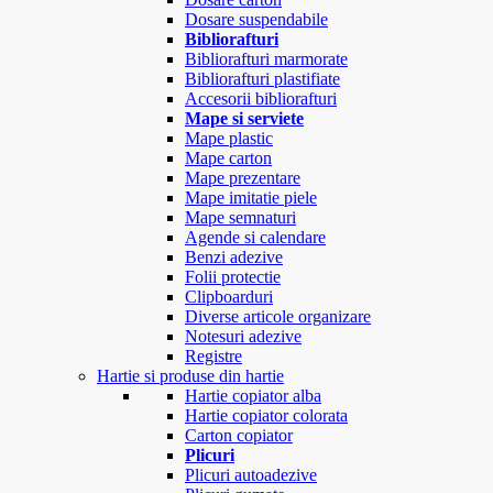
Dosare suspendabile
Bibliorafturi
Bibliorafturi marmorate
Bibliorafturi plastifiate
Accesorii bibliorafturi
Mape si serviete
Mape plastic
Mape carton
Mape prezentare
Mape imitatie piele
Mape semnaturi
Agende si calendare
Benzi adezive
Folii protectie
Clipboarduri
Diverse articole organizare
Notesuri adezive
Registre
Hartie si produse din hartie
Hartie copiator alba
Hartie copiator colorata
Carton copiator
Plicuri
Plicuri autoadezive