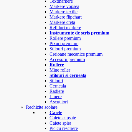
Textmarkere
Markere vopsea
Markere textile
Markere flipchart
Markere creta
Refilluri markere
Instrumente de scris premium
Rollere premium
Pixuri premium
Stilouri premium
Creioane mecanice premium
Accesorii premium
Rollere
Mine roller
Stilouri si cerneala
Stilouri
Cerneala
Radiere
Linere
Ascutitori
Rechizite scolare
Caiete
Caiete capsate
Caiete spira
Pic cu rescriere