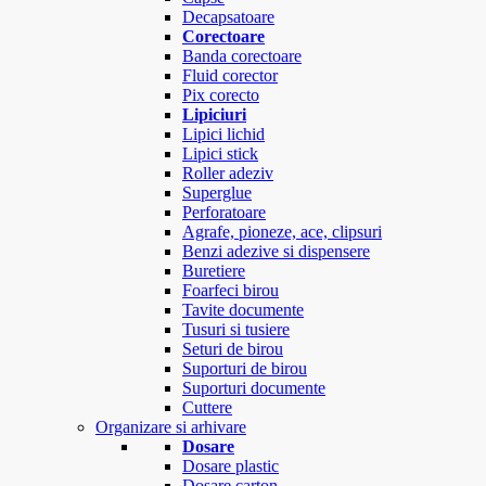
Decapsatoare
Corectoare
Banda corectoare
Fluid corector
Pix corecto
Lipiciuri
Lipici lichid
Lipici stick
Roller adeziv
Superglue
Perforatoare
Agrafe, pioneze, ace, clipsuri
Benzi adezive si dispensere
Buretiere
Foarfeci birou
Tavite documente
Tusuri si tusiere
Seturi de birou
Suporturi de birou
Suporturi documente
Cuttere
Organizare si arhivare
Dosare
Dosare plastic
Dosare carton