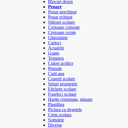
Blocuri desen
Penare
Penar neechipat
Penar echipat
Stilouri scolare
Creioane colorate
Creioane cerate
Ghiozdane
Carioci
Acuarele
Guase
Tempera
Culori acrilice
Pensule
Cutii apa
Coperti scolare
Seturi geometrie
Etichete scolare
Foarfeci scolare
Hartie creponata, glasata
Plastilina
Pictura cu degetele
Creta scolara
Sortulete
Diverse