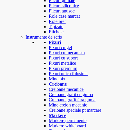
Plicuri gumate
Plicuri siliconice
Plicuri antisoc
Role case marcat
Role pret
Tipizate
Etichete
Instrumente de scris
Pixuri
Pixuri cu gel
Pixuri cu mecanism
Pixuri cu suport
Pixuri metalice
Pixuri premium
Pixuri unica folosinta
Mine pix
Creioane
Creioane mecanice
Creioane grafit cu guma
Creioane grafit fara guma
Mine creion mecanic
Creioane speciale pt marcare
Markere
Markere permanente
Markere whiteboard