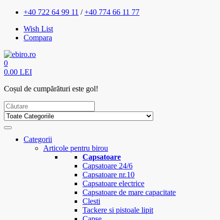
+40 722 64 99 11
/
+40 774 66 11 77
Wish List
Compara
0
0.00 LEI
Coșul de cumpărături este gol!
Categorii
Articole pentru birou
Capsatoare
Capsatoare 24/6
Capsatoare nr.10
Capsatoare electrice
Capsatoare de mare capacitate
Clesti
Tackere si pistoale lipit
Capse