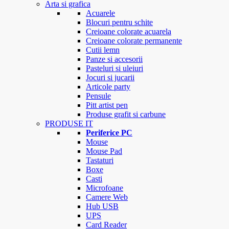
Arta si grafica
Acuarele
Blocuri pentru schite
Creioane colorate acuarela
Creioane colorate permanente
Cutii lemn
Panze si accesorii
Pasteluri si uleiuri
Jocuri si jucarii
Articole party
Pensule
Pitt artist pen
Produse grafit si carbune
PRODUSE IT
Periferice PC
Mouse
Mouse Pad
Tastaturi
Boxe
Casti
Microfoane
Camere Web
Hub USB
UPS
Card Reader