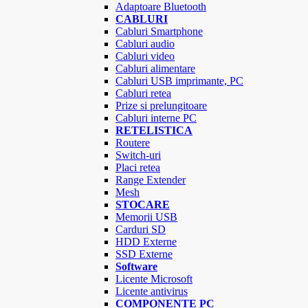
Adaptoare Bluetooth
CABLURI
Cabluri Smartphone
Cabluri audio
Cabluri video
Cabluri alimentare
Cabluri USB imprimante, PC
Cabluri retea
Prize si prelungitoare
Cabluri interne PC
RETELISTICA
Routere
Switch-uri
Placi retea
Range Extender
Mesh
STOCARE
Memorii USB
Carduri SD
HDD Externe
SSD Externe
Software
Licente Microsoft
Licente antivirus
COMPONENTE PC