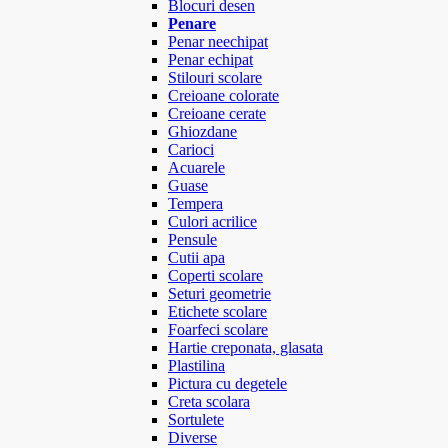
Blocuri desen
Penare
Penar neechipat
Penar echipat
Stilouri scolare
Creioane colorate
Creioane cerate
Ghiozdane
Carioci
Acuarele
Guase
Tempera
Culori acrilice
Pensule
Cutii apa
Coperti scolare
Seturi geometrie
Etichete scolare
Foarfeci scolare
Hartie creponata, glasata
Plastilina
Pictura cu degetele
Creta scolara
Sortulete
Diverse