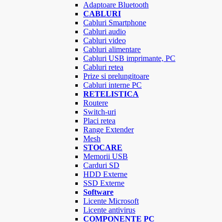
Adaptoare Bluetooth
CABLURI
Cabluri Smartphone
Cabluri audio
Cabluri video
Cabluri alimentare
Cabluri USB imprimante, PC
Cabluri retea
Prize si prelungitoare
Cabluri interne PC
RETELISTICA
Routere
Switch-uri
Placi retea
Range Extender
Mesh
STOCARE
Memorii USB
Carduri SD
HDD Externe
SSD Externe
Software
Licente Microsoft
Licente antivirus
COMPONENTE PC