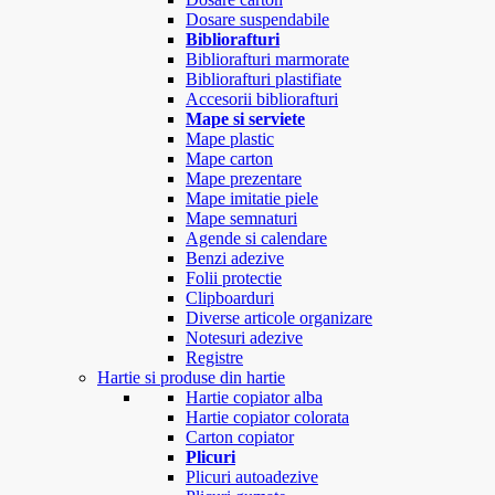
Dosare suspendabile
Bibliorafturi
Bibliorafturi marmorate
Bibliorafturi plastifiate
Accesorii bibliorafturi
Mape si serviete
Mape plastic
Mape carton
Mape prezentare
Mape imitatie piele
Mape semnaturi
Agende si calendare
Benzi adezive
Folii protectie
Clipboarduri
Diverse articole organizare
Notesuri adezive
Registre
Hartie si produse din hartie
Hartie copiator alba
Hartie copiator colorata
Carton copiator
Plicuri
Plicuri autoadezive