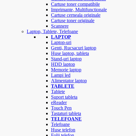
Cartuse toner compatibile
Imprimante, Multifunctionale
Cartuse cerneala originale
Cartuse toner originale
Scannere
Laptop, Tablete, Telefoane
LAPTOP
Laptop-uri
Genti, Rucsacuri laptop
Huse laptop, tableta
Stand-uri laptop
HDD laptop
Memorie laptop
Lampi led
Alimentator laptop
TABLETE
Tablete
Suport tableta
eReader
Touch Pen
Tastaturi tableta
TELEFOANE
Telefoane
Huse telefon
Folii telefon