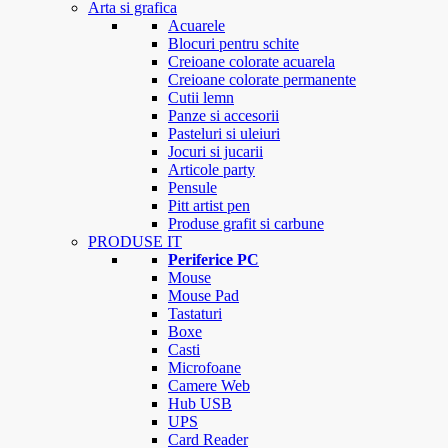
Arta si grafica
Acuarele
Blocuri pentru schite
Creioane colorate acuarela
Creioane colorate permanente
Cutii lemn
Panze si accesorii
Pasteluri si uleiuri
Jocuri si jucarii
Articole party
Pensule
Pitt artist pen
Produse grafit si carbune
PRODUSE IT
Periferice PC
Mouse
Mouse Pad
Tastaturi
Boxe
Casti
Microfoane
Camere Web
Hub USB
UPS
Card Reader