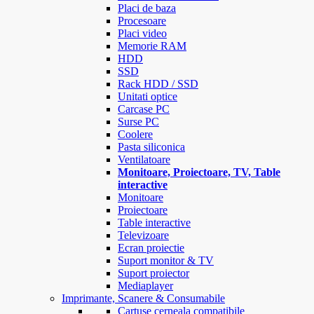
Placi de baza
Procesoare
Placi video
Memorie RAM
HDD
SSD
Rack HDD / SSD
Unitati optice
Carcase PC
Surse PC
Coolere
Pasta siliconica
Ventilatoare
Monitoare, Proiectoare, TV, Table
interactive
Monitoare
Proiectoare
Table interactive
Televizoare
Ecran proiectie
Suport monitor & TV
Suport proiector
Mediaplayer
Imprimante, Scanere & Consumabile
Cartuse cerneala compatibile