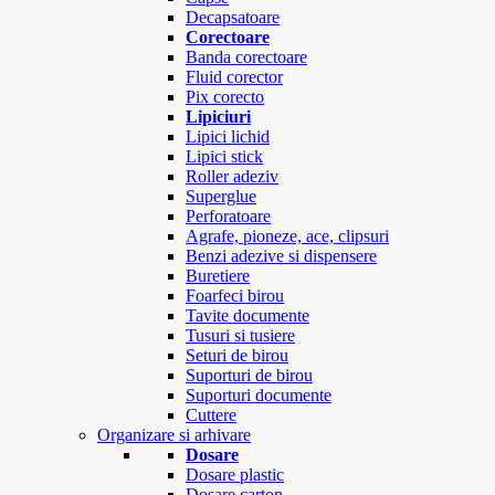
Decapsatoare
Corectoare
Banda corectoare
Fluid corector
Pix corecto
Lipiciuri
Lipici lichid
Lipici stick
Roller adeziv
Superglue
Perforatoare
Agrafe, pioneze, ace, clipsuri
Benzi adezive si dispensere
Buretiere
Foarfeci birou
Tavite documente
Tusuri si tusiere
Seturi de birou
Suporturi de birou
Suporturi documente
Cuttere
Organizare si arhivare
Dosare
Dosare plastic
Dosare carton