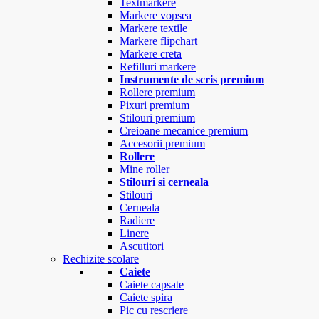
Textmarkere
Markere vopsea
Markere textile
Markere flipchart
Markere creta
Refilluri markere
Instrumente de scris premium
Rollere premium
Pixuri premium
Stilouri premium
Creioane mecanice premium
Accesorii premium
Rollere
Mine roller
Stilouri si cerneala
Stilouri
Cerneala
Radiere
Linere
Ascutitori
Rechizite scolare
Caiete
Caiete capsate
Caiete spira
Pic cu rescriere