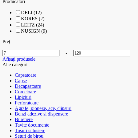
Producători
DELI (12)
KORES (2)
LEITZ (24)
NUSIGN (9)
Preț
-
Afișați produsele
Alte categorii
Capsatoare
Capse
Decapsatoare
Corectoare
Lipiciuri
Perforatoare
Agrafe, pioneze, ace, clipsuri
Benzi adezive si dispensere
Buretiere
Tavite documente
Tusuri si tusiere
Seturi de birou