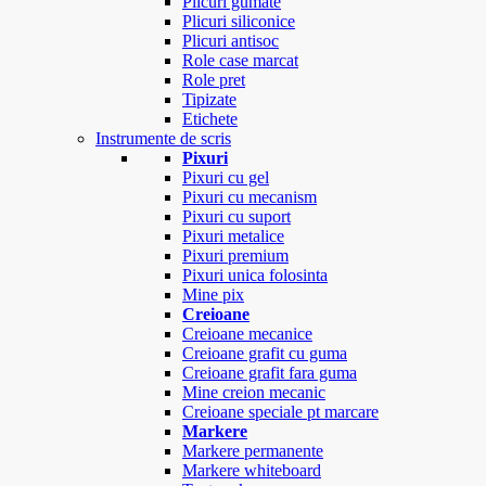
Plicuri gumate
Plicuri siliconice
Plicuri antisoc
Role case marcat
Role pret
Tipizate
Etichete
Instrumente de scris
Pixuri
Pixuri cu gel
Pixuri cu mecanism
Pixuri cu suport
Pixuri metalice
Pixuri premium
Pixuri unica folosinta
Mine pix
Creioane
Creioane mecanice
Creioane grafit cu guma
Creioane grafit fara guma
Mine creion mecanic
Creioane speciale pt marcare
Markere
Markere permanente
Markere whiteboard