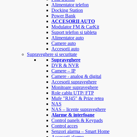
Alimentator telefon
Docking Station
Power Bank
ACCESORII AUTO
Modulator FM & CarKit
Suport telefon si tableta
Alimentator auto
Camere auto
Accesorii auto
Supraveghere si securitate
Supraveghere
DVR & NVR
Camere – IP
Camere - analog & digital
Accesorii supraveghere
Monitoare supraveghere
Role cablu UTP/ FTP
Mufe "RJ45" & Prize retea
NAS
NAS – licente supraveghere
Alarme & interfoane
Control panels & Keypads
Control acces
Senzori alarma – Smart Home
Accesorii alarme