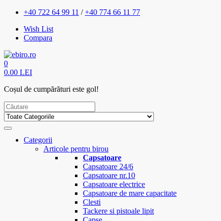
+40 722 64 99 11
/
+40 774 66 11 77
Wish List
Compara
0
0.00 LEI
Coșul de cumpărături este gol!
Categorii
Articole pentru birou
Capsatoare
Capsatoare 24/6
Capsatoare nr.10
Capsatoare electrice
Capsatoare de mare capacitate
Clesti
Tackere si pistoale lipit
Capse