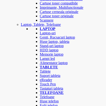
Cartuse toner compatibile
Imprimante, Multifunctionale
Cartuse cerneala originale
Cartuse toner originale
Scannere
Laptop, Tablete, Telefoane
LAPTOP
Laptop-uri
Genti, Rucsacuri laptop
Huse laptop, tableta
Stand-uri laptop
HDD laptop
Memorie laptop
Lampi led
Alimentator laptop
TABLETE
Tablete
Suport tableta
eReader
Touch Pen
Tastaturi tableta
TELEFOANE
Telefoane
Huse telefon
Folii telefon