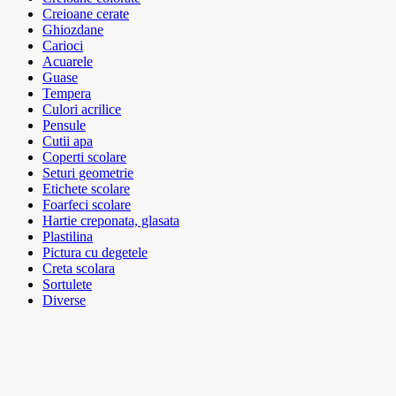
Creioane cerate
Ghiozdane
Carioci
Acuarele
Guase
Tempera
Culori acrilice
Pensule
Cutii apa
Coperti scolare
Seturi geometrie
Etichete scolare
Foarfeci scolare
Hartie creponata, glasata
Plastilina
Pictura cu degetele
Creta scolara
Sortulete
Diverse