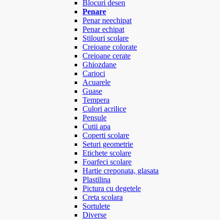
Blocuri desen
Penare
Penar neechipat
Penar echipat
Stilouri scolare
Creioane colorate
Creioane cerate
Ghiozdane
Carioci
Acuarele
Guase
Tempera
Culori acrilice
Pensule
Cutii apa
Coperti scolare
Seturi geometrie
Etichete scolare
Foarfeci scolare
Hartie creponata, glasata
Plastilina
Pictura cu degetele
Creta scolara
Sortulete
Diverse