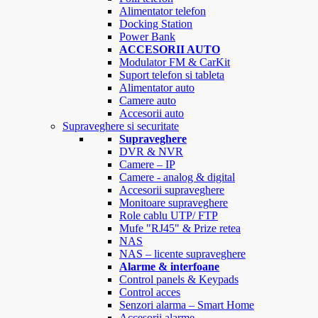
Alimentator telefon
Docking Station
Power Bank
ACCESORII AUTO
Modulator FM & CarKit
Suport telefon si tableta
Alimentator auto
Camere auto
Accesorii auto
Supraveghere si securitate
Supraveghere
DVR & NVR
Camere – IP
Camere - analog & digital
Accesorii supraveghere
Monitoare supraveghere
Role cablu UTP/ FTP
Mufe "RJ45" & Prize retea
NAS
NAS – licente supraveghere
Alarme & interfoane
Control panels & Keypads
Control acces
Senzori alarma – Smart Home
Accesorii alarme