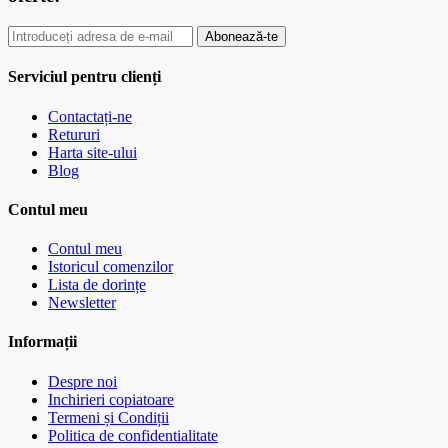
Abonează-te
Serviciul pentru clienți
Contactați-ne
Retururi
Harta site-ului
Blog
Contul meu
Contul meu
Istoricul comenzilor
Lista de dorințe
Newsletter
Informații
Despre noi
Inchirieri copiatoare
Termeni și Condiții
Politica de confidentialitate