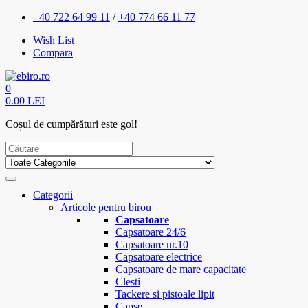
+40 722 64 99 11
/
+40 774 66 11 77
Wish List
Compara
0
0.00 LEI
Coșul de cumpărături este gol!
Categorii
Articole pentru birou
Capsatoare
Capsatoare 24/6
Capsatoare nr.10
Capsatoare electrice
Capsatoare de mare capacitate
Clesti
Tackere si pistoale lipit
Capse