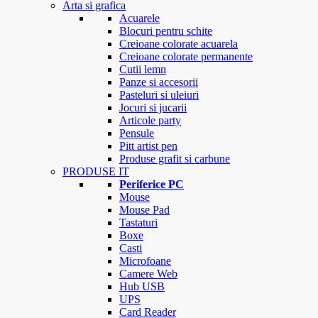
Arta si grafica
Acuarele
Blocuri pentru schite
Creioane colorate acuarela
Creioane colorate permanente
Cutii lemn
Panze si accesorii
Pasteluri si uleiuri
Jocuri si jucarii
Articole party
Pensule
Pitt artist pen
Produse grafit si carbune
PRODUSE IT
Periferice PC
Mouse
Mouse Pad
Tastaturi
Boxe
Casti
Microfoane
Camere Web
Hub USB
UPS
Card Reader