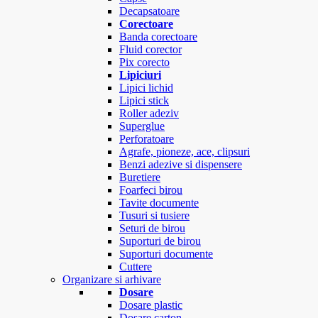
Decapsatoare
Corectoare
Banda corectoare
Fluid corector
Pix corecto
Lipiciuri
Lipici lichid
Lipici stick
Roller adeziv
Superglue
Perforatoare
Agrafe, pioneze, ace, clipsuri
Benzi adezive si dispensere
Buretiere
Foarfeci birou
Tavite documente
Tusuri si tusiere
Seturi de birou
Suporturi de birou
Suporturi documente
Cuttere
Organizare si arhivare
Dosare
Dosare plastic
Dosare carton