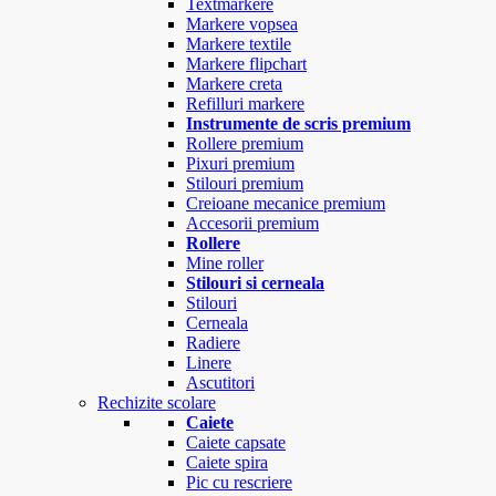
Textmarkere
Markere vopsea
Markere textile
Markere flipchart
Markere creta
Refilluri markere
Instrumente de scris premium
Rollere premium
Pixuri premium
Stilouri premium
Creioane mecanice premium
Accesorii premium
Rollere
Mine roller
Stilouri si cerneala
Stilouri
Cerneala
Radiere
Linere
Ascutitori
Rechizite scolare
Caiete
Caiete capsate
Caiete spira
Pic cu rescriere