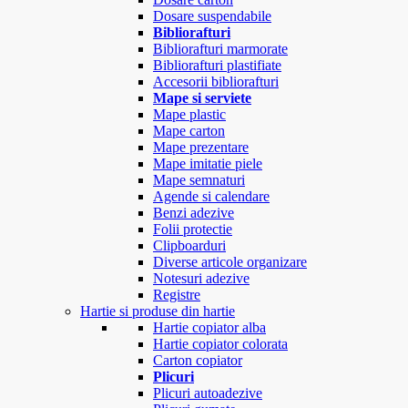
Dosare suspendabile
Bibliorafturi
Bibliorafturi marmorate
Bibliorafturi plastifiate
Accesorii bibliorafturi
Mape si serviete
Mape plastic
Mape carton
Mape prezentare
Mape imitatie piele
Mape semnaturi
Agende si calendare
Benzi adezive
Folii protectie
Clipboarduri
Diverse articole organizare
Notesuri adezive
Registre
Hartie si produse din hartie
Hartie copiator alba
Hartie copiator colorata
Carton copiator
Plicuri
Plicuri autoadezive