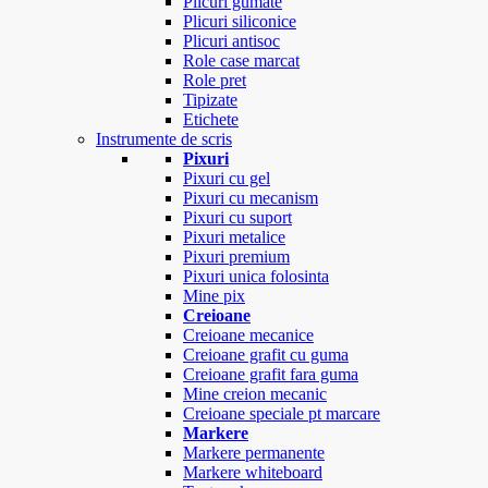
Plicuri gumate
Plicuri siliconice
Plicuri antisoc
Role case marcat
Role pret
Tipizate
Etichete
Instrumente de scris
Pixuri
Pixuri cu gel
Pixuri cu mecanism
Pixuri cu suport
Pixuri metalice
Pixuri premium
Pixuri unica folosinta
Mine pix
Creioane
Creioane mecanice
Creioane grafit cu guma
Creioane grafit fara guma
Mine creion mecanic
Creioane speciale pt marcare
Markere
Markere permanente
Markere whiteboard