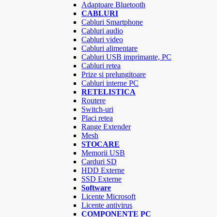
Adaptoare Bluetooth
CABLURI
Cabluri Smartphone
Cabluri audio
Cabluri video
Cabluri alimentare
Cabluri USB imprimante, PC
Cabluri retea
Prize si prelungitoare
Cabluri interne PC
RETELISTICA
Routere
Switch-uri
Placi retea
Range Extender
Mesh
STOCARE
Memorii USB
Carduri SD
HDD Externe
SSD Externe
Software
Licente Microsoft
Licente antivirus
COMPONENTE PC