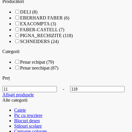
Producători
DELI (8)
EBERHARD FABER (6)
EXACOMPTA (3)
FABER-CASTELL (7)
PIGNA_RECHIZITE (118)
SCHNEIDERS (24)
Categorii
Penar echipat (79)
Penar neechipat (87)
Preț
-
Afișați produsele
Alte categorii
Caiete
Pic cu rescriere
Blocuri desen
Stilouri scolare
Creioane colorate