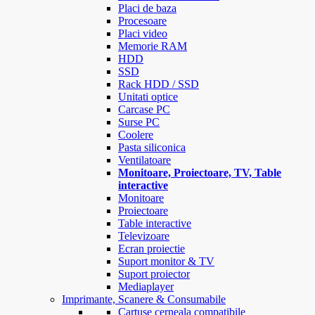
Placi de baza
Procesoare
Placi video
Memorie RAM
HDD
SSD
Rack HDD / SSD
Unitati optice
Carcase PC
Surse PC
Coolere
Pasta siliconica
Ventilatoare
Monitoare, Proiectoare, TV, Table
interactive
Monitoare
Proiectoare
Table interactive
Televizoare
Ecran proiectie
Suport monitor & TV
Suport proiector
Mediaplayer
Imprimante, Scanere & Consumabile
Cartuse cerneala compatibile