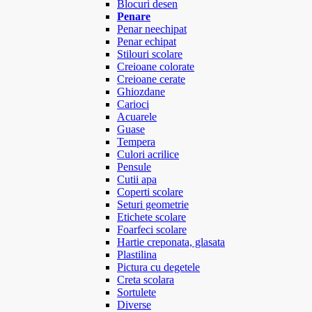
Blocuri desen
Penare
Penar neechipat
Penar echipat
Stilouri scolare
Creioane colorate
Creioane cerate
Ghiozdane
Carioci
Acuarele
Guase
Tempera
Culori acrilice
Pensule
Cutii apa
Coperti scolare
Seturi geometrie
Etichete scolare
Foarfeci scolare
Hartie creponata, glasata
Plastilina
Pictura cu degetele
Creta scolara
Sortulete
Diverse