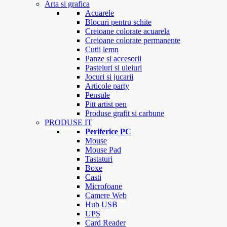
Arta si grafica
Acuarele
Blocuri pentru schite
Creioane colorate acuarela
Creioane colorate permanente
Cutii lemn
Panze si accesorii
Pasteluri si uleiuri
Jocuri si jucarii
Articole party
Pensule
Pitt artist pen
Produse grafit si carbune
PRODUSE IT
Periferice PC
Mouse
Mouse Pad
Tastaturi
Boxe
Casti
Microfoane
Camere Web
Hub USB
UPS
Card Reader