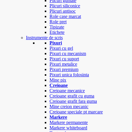
Plicuri gumate
Plicuri siliconice
Plicuri antisoc
Role case marcat
Role pret
Tipizate
Etichete
Instrumente de scris
Pixuri
Pixuri cu gel
Pixuri cu mecanism
Pixuri cu suport
Pixuri metalice
Pixuri premium
Pixuri unica folosinta
Mine pix
Creioane
Creioane mecanice
Creioane grafit cu guma
Creioane grafit fara guma
Mine creion mecanic
Creioane speciale pt marcare
Markere
Markere permanente
Markere whiteboard