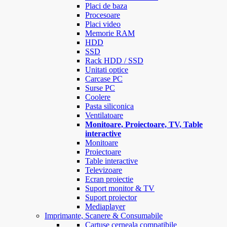
Placi de baza
Procesoare
Placi video
Memorie RAM
HDD
SSD
Rack HDD / SSD
Unitati optice
Carcase PC
Surse PC
Coolere
Pasta siliconica
Ventilatoare
Monitoare, Proiectoare, TV, Table
interactive
Monitoare
Proiectoare
Table interactive
Televizoare
Ecran proiectie
Suport monitor & TV
Suport proiector
Mediaplayer
Imprimante, Scanere & Consumabile
Cartuse cerneala compatibile