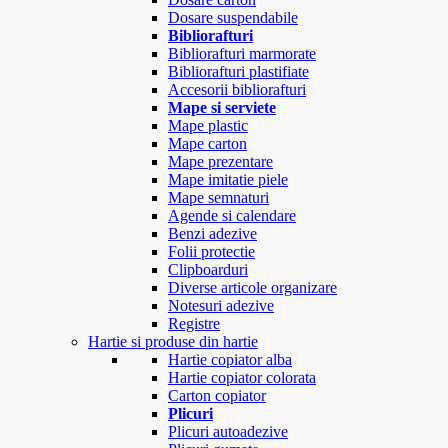
Dosare suspendabile
Bibliorafturi
Bibliorafturi marmorate
Bibliorafturi plastifiate
Accesorii bibliorafturi
Mape si serviete
Mape plastic
Mape carton
Mape prezentare
Mape imitatie piele
Mape semnaturi
Agende si calendare
Benzi adezive
Folii protectie
Clipboarduri
Diverse articole organizare
Notesuri adezive
Registre
Hartie si produse din hartie
Hartie copiator alba
Hartie copiator colorata
Carton copiator
Plicuri
Plicuri autoadezive