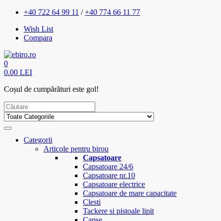
+40 722 64 99 11
/
+40 774 66 11 77
Wish List
Compara
0
0.00 LEI
Coșul de cumpărături este gol!
Categorii
Articole pentru birou
Capsatoare
Capsatoare 24/6
Capsatoare nr.10
Capsatoare electrice
Capsatoare de mare capacitate
Clesti
Tackere si pistoale lipit
Capse