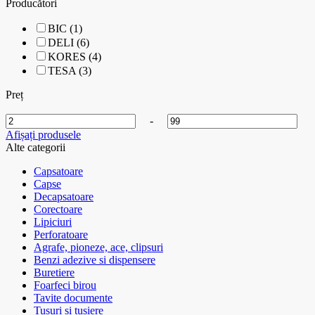
Producători
BIC (1)
DELI (6)
KORES (4)
TESA (3)
Preț
-
Afișați produsele
Alte categorii
Capsatoare
Capse
Decapsatoare
Corectoare
Lipiciuri
Perforatoare
Agrafe, pioneze, ace, clipsuri
Benzi adezive si dispensere
Buretiere
Foarfeci birou
Tavite documente
Tusuri si tusiere