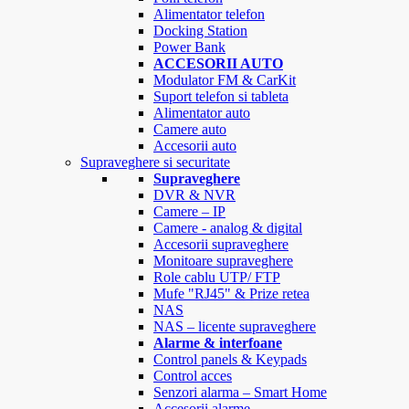
Alimentator telefon
Docking Station
Power Bank
ACCESORII AUTO
Modulator FM & CarKit
Suport telefon si tableta
Alimentator auto
Camere auto
Accesorii auto
Supraveghere si securitate
Supraveghere
DVR & NVR
Camere – IP
Camere - analog & digital
Accesorii supraveghere
Monitoare supraveghere
Role cablu UTP/ FTP
Mufe "RJ45" & Prize retea
NAS
NAS – licente supraveghere
Alarme & interfoane
Control panels & Keypads
Control acces
Senzori alarma – Smart Home
Accesorii alarme