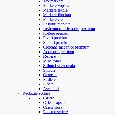
Textmarkere
Markere vopsea
Markere textile
Markere flipchart
Markere creta
Refilluri markere
Instrumente de scris premium
Rollere premium
Pixuri premium
Stilouri premium
Creioane mecanice premium
Accesorii premium
Rollere
Mine roller
Stilouri si cerneala
Stilouri
Cerneala
Radiere
Linere
Ascutitori
Rechizite scolare
Caiete
Caiete capsate
Caiete spira
Pic cu rescriere