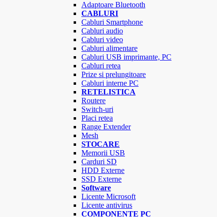
Adaptoare Bluetooth
CABLURI
Cabluri Smartphone
Cabluri audio
Cabluri video
Cabluri alimentare
Cabluri USB imprimante, PC
Cabluri retea
Prize si prelungitoare
Cabluri interne PC
RETELISTICA
Routere
Switch-uri
Placi retea
Range Extender
Mesh
STOCARE
Memorii USB
Carduri SD
HDD Externe
SSD Externe
Software
Licente Microsoft
Licente antivirus
COMPONENTE PC