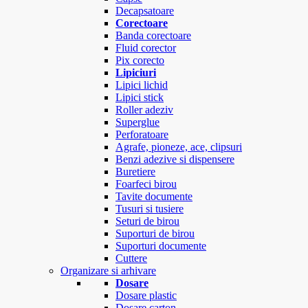
Decapsatoare
Corectoare
Banda corectoare
Fluid corector
Pix corecto
Lipiciuri
Lipici lichid
Lipici stick
Roller adeziv
Superglue
Perforatoare
Agrafe, pioneze, ace, clipsuri
Benzi adezive si dispensere
Buretiere
Foarfeci birou
Tavite documente
Tusuri si tusiere
Seturi de birou
Suporturi de birou
Suporturi documente
Cuttere
Organizare si arhivare
Dosare
Dosare plastic
Dosare carton