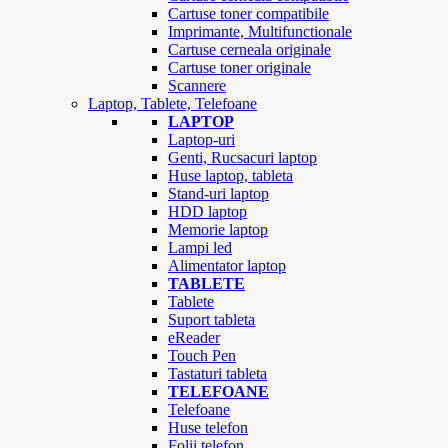
Cartuse toner compatibile
Imprimante, Multifunctionale
Cartuse cerneala originale
Cartuse toner originale
Scannere
Laptop, Tablete, Telefoane
LAPTOP
Laptop-uri
Genti, Rucsacuri laptop
Huse laptop, tableta
Stand-uri laptop
HDD laptop
Memorie laptop
Lampi led
Alimentator laptop
TABLETE
Tablete
Suport tableta
eReader
Touch Pen
Tastaturi tableta
TELEFOANE
Telefoane
Huse telefon
Folii telefon