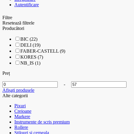
Autentificare
Filtre
Resetează filtrele
Producători
BIC (22)
DELI (19)
FABER-CASTELL (9)
KORES (7)
NB_IS (1)
Preț
-
Afișați produsele
Alte categorii
Pixuri
Creioane
Markere
Instrumente de scris premium
Rollere
Stilouri si cerneala