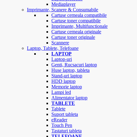
Mediaplayer
Imprimante, Scanere & Consumabile
Cartuse cerneala compatibile
Cartuse toner compatibile
Imprimante, Multifunctionale
Cartuse cerneala originale
Cartuse toner originale
Scannere
Laptop, Tablete, Telefoane
LAPTOP
Laptop-uri
Genti, Rucsacuri laptop
Huse laptop, tableta
Stand-uri laptop
HDD laptop
Memorie laptop
Lampi led
Alimentator laptop
TABLETE
Tablete
Suport tableta
eReader
Touch Pen
Tastaturi tableta
TELEFOANE