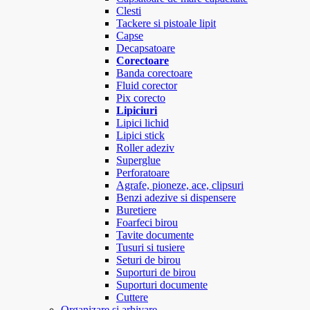
Clesti
Tackere si pistoale lipit
Capse
Decapsatoare
Corectoare
Banda corectoare
Fluid corector
Pix corecto
Lipiciuri
Lipici lichid
Lipici stick
Roller adeziv
Superglue
Perforatoare
Agrafe, pioneze, ace, clipsuri
Benzi adezive si dispensere
Buretiere
Foarfeci birou
Tavite documente
Tusuri si tusiere
Seturi de birou
Suporturi de birou
Suporturi documente
Cuttere
Organizare si arhivare