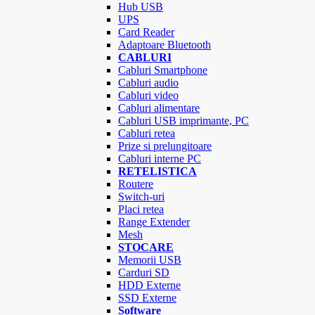
Hub USB
UPS
Card Reader
Adaptoare Bluetooth
CABLURI
Cabluri Smartphone
Cabluri audio
Cabluri video
Cabluri alimentare
Cabluri USB imprimante, PC
Cabluri retea
Prize si prelungitoare
Cabluri interne PC
RETELISTICA
Routere
Switch-uri
Placi retea
Range Extender
Mesh
STOCARE
Memorii USB
Carduri SD
HDD Externe
SSD Externe
Software