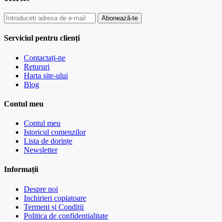
Abonează-te
Serviciul pentru clienți
Contactați-ne
Retururi
Harta site-ului
Blog
Contul meu
Contul meu
Istoricul comenzilor
Lista de dorințe
Newsletter
Informații
Despre noi
Inchirieri copiatoare
Termeni și Condiții
Politica de confidentialitate