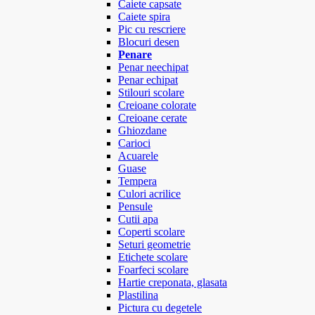
Caiete capsate
Caiete spira
Pic cu rescriere
Blocuri desen
Penare
Penar neechipat
Penar echipat
Stilouri scolare
Creioane colorate
Creioane cerate
Ghiozdane
Carioci
Acuarele
Guase
Tempera
Culori acrilice
Pensule
Cutii apa
Coperti scolare
Seturi geometrie
Etichete scolare
Foarfeci scolare
Hartie creponata, glasata
Plastilina
Pictura cu degetele