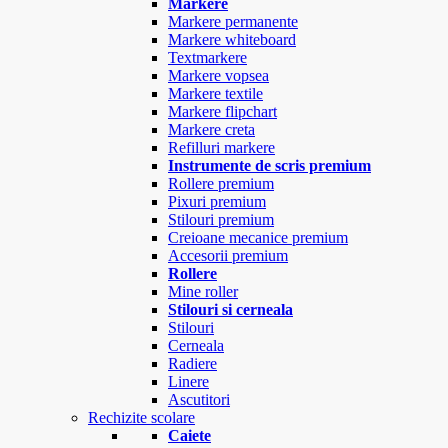
Markere
Markere permanente
Markere whiteboard
Textmarkere
Markere vopsea
Markere textile
Markere flipchart
Markere creta
Refilluri markere
Instrumente de scris premium
Rollere premium
Pixuri premium
Stilouri premium
Creioane mecanice premium
Accesorii premium
Rollere
Mine roller
Stilouri si cerneala
Stilouri
Cerneala
Radiere
Linere
Ascutitori
Rechizite scolare
Caiete