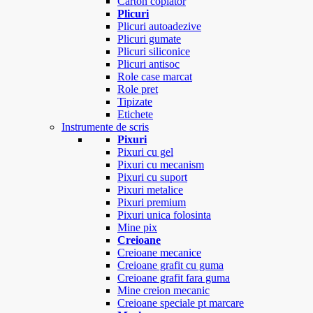
Carton copiator
Plicuri
Plicuri autoadezive
Plicuri gumate
Plicuri siliconice
Plicuri antisoc
Role case marcat
Role pret
Tipizate
Etichete
Instrumente de scris
Pixuri
Pixuri cu gel
Pixuri cu mecanism
Pixuri cu suport
Pixuri metalice
Pixuri premium
Pixuri unica folosinta
Mine pix
Creioane
Creioane mecanice
Creioane grafit cu guma
Creioane grafit fara guma
Mine creion mecanic
Creioane speciale pt marcare