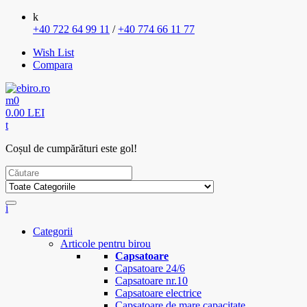
+40 722 64 99 11
/
+40 774 66 11 77
Wish List
Compara
0
0.00 LEI
Coșul de cumpărături este gol!
Categorii
Articole pentru birou
Capsatoare
Capsatoare 24/6
Capsatoare nr.10
Capsatoare electrice
Capsatoare de mare capacitate