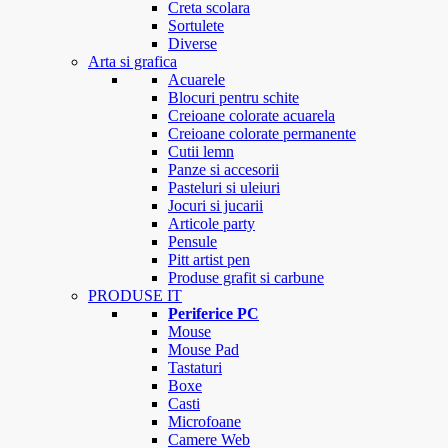
Creta scolara
Sortulete
Diverse
Arta si grafica
Acuarele
Blocuri pentru schite
Creioane colorate acuarela
Creioane colorate permanente
Cutii lemn
Panze si accesorii
Pasteluri si uleiuri
Jocuri si jucarii
Articole party
Pensule
Pitt artist pen
Produse grafit si carbune
PRODUSE IT
Periferice PC
Mouse
Mouse Pad
Tastaturi
Boxe
Casti
Microfoane
Camere Web