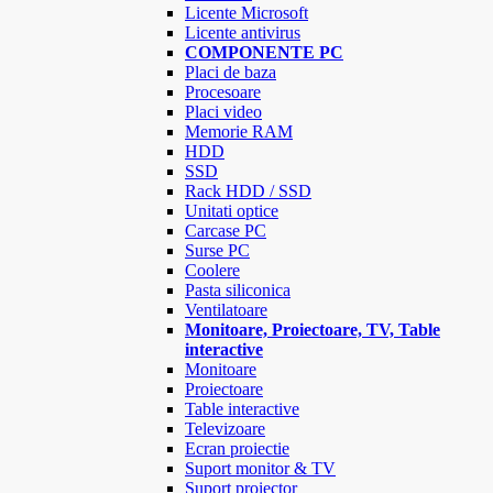
Licente Microsoft
Licente antivirus
COMPONENTE PC
Placi de baza
Procesoare
Placi video
Memorie RAM
HDD
SSD
Rack HDD / SSD
Unitati optice
Carcase PC
Surse PC
Coolere
Pasta siliconica
Ventilatoare
Monitoare, Proiectoare, TV, Table
interactive
Monitoare
Proiectoare
Table interactive
Televizoare
Ecran proiectie
Suport monitor & TV
Suport proiector