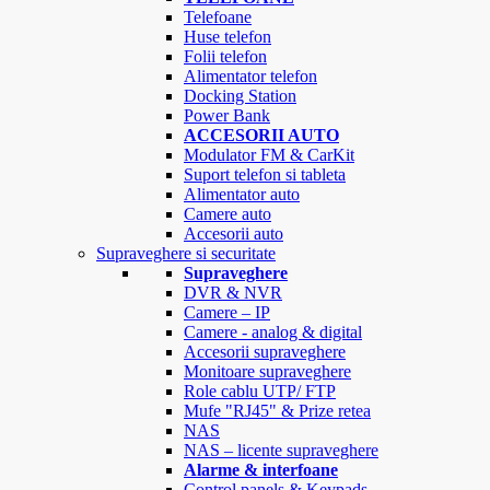
Telefoane
Huse telefon
Folii telefon
Alimentator telefon
Docking Station
Power Bank
ACCESORII AUTO
Modulator FM & CarKit
Suport telefon si tableta
Alimentator auto
Camere auto
Accesorii auto
Supraveghere si securitate
Supraveghere
DVR & NVR
Camere – IP
Camere - analog & digital
Accesorii supraveghere
Monitoare supraveghere
Role cablu UTP/ FTP
Mufe "RJ45" & Prize retea
NAS
NAS – licente supraveghere
Alarme & interfoane
Control panels & Keypads