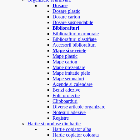
Dosare
Dosare plastic
Dosare carton
Dosare suspendabile
Bibliorafturi
Bibliorafturi marmorate
Bibliorafturi plastifiate
Accesorii bibliorafturi
Mape si serviete
Mape plastic
Mape carton
Mape prezentare
Mape imitatie piele
Mape semnaturi
Agende si calendare
Benzi adezive
Folii protectie
Clipboarduri
Diverse articole organizare
Notesuri adezive
Registre
Hartie si produse din hartie
Hartie copiator alba
Hartie copiator colorata