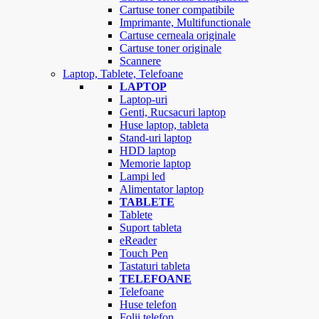
Cartuse toner compatibile
Imprimante, Multifunctionale
Cartuse cerneala originale
Cartuse toner originale
Scannere
Laptop, Tablete, Telefoane
LAPTOP
Laptop-uri
Genti, Rucsacuri laptop
Huse laptop, tableta
Stand-uri laptop
HDD laptop
Memorie laptop
Lampi led
Alimentator laptop
TABLETE
Tablete
Suport tableta
eReader
Touch Pen
Tastaturi tableta
TELEFOANE
Telefoane
Huse telefon
Folii telefon