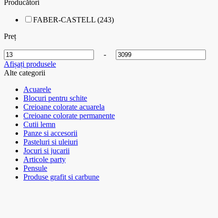
Producători
FABER-CASTELL (243)
Preț
-
Afișați produsele
Alte categorii
Acuarele
Blocuri pentru schite
Creioane colorate acuarela
Creioane colorate permanente
Cutii lemn
Panze si accesorii
Pasteluri si uleiuri
Jocuri si jucarii
Articole party
Pensule
Produse grafit si carbune