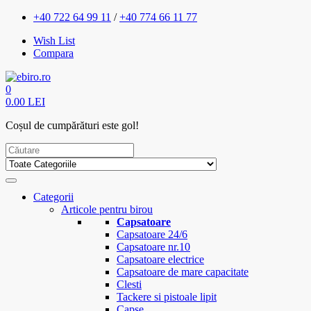
+40 722 64 99 11
/
+40 774 66 11 77
Wish List
Compara
0
0.00 LEI
Coșul de cumpărături este gol!
Categorii
Articole pentru birou
Capsatoare
Capsatoare 24/6
Capsatoare nr.10
Capsatoare electrice
Capsatoare de mare capacitate
Clesti
Tackere si pistoale lipit
Capse