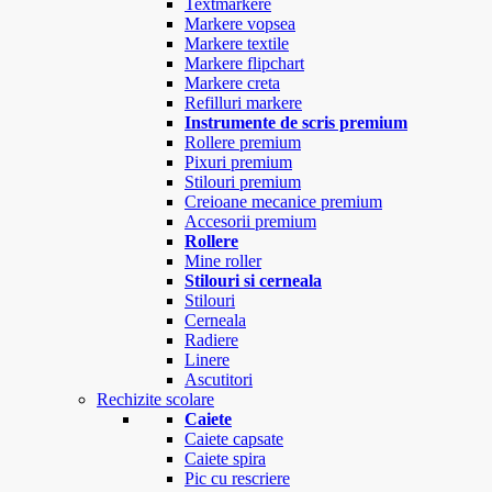
Textmarkere
Markere vopsea
Markere textile
Markere flipchart
Markere creta
Refilluri markere
Instrumente de scris premium
Rollere premium
Pixuri premium
Stilouri premium
Creioane mecanice premium
Accesorii premium
Rollere
Mine roller
Stilouri si cerneala
Stilouri
Cerneala
Radiere
Linere
Ascutitori
Rechizite scolare
Caiete
Caiete capsate
Caiete spira
Pic cu rescriere