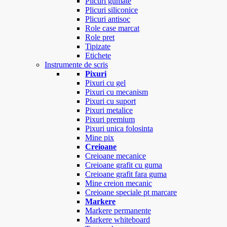
Plicuri gumate
Plicuri siliconice
Plicuri antisoc
Role case marcat
Role pret
Tipizate
Etichete
Instrumente de scris
Pixuri
Pixuri cu gel
Pixuri cu mecanism
Pixuri cu suport
Pixuri metalice
Pixuri premium
Pixuri unica folosinta
Mine pix
Creioane
Creioane mecanice
Creioane grafit cu guma
Creioane grafit fara guma
Mine creion mecanic
Creioane speciale pt marcare
Markere
Markere permanente
Markere whiteboard