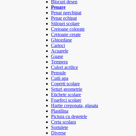
Blocuri desen
Penare
Penar neechipat
Penar echipat
Stilouri scolare
Creioane colorate
Creioane cerate
Ghiozdane
Carioci
Acuarele
Guase
Tempera
Culori acrilice
Pensule
Cutii apa
Coperti scolare
Seturi geometrie
Etichete scolare
Foarfeci scolare
Hartie creponata, glasata
Plastilina
Pictura cu degetele
Creta scolara
Sortulete
Diverse