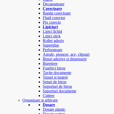
Decapsatoare
Corectoare
Banda corectoare
Fluid corector
Pix corecto
Lipiciuri
Lipici lichid
Lipici stick
Roller adeziv
Superglue
Perforatoare
Agrafe, pioneze, ace, clipsuri
Benzi adezive si dispensere
Buretiere
Foarfeci birou
Tavite documente
Tusuri si tusiere
Seturi de birou
Suporturi de birou
Suporturi documente
Cuttere
Organizare si arhivare
Dosare
Dosare plastic
Dosare carton