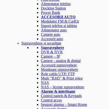
Alimentator telefon
Docking Station
Power Bank
ACCESORII AUTO
Modulator FM & CarKit
Suport telefon si tableta
Alimentator auto
Camere auto
Accesorii auto
Supraveghere si securitate
Supraveghere
DVR & NVR
Camere – IP
Camere - analog & digital
Accesorii supraveghere
Monitoare supraveghere
Role cablu UTP/ FTP
Mufe "RJ45" & Prize retea
NAS
NAS – licente supraveghere
Alarme & interfoane
Control panels & Keypads
Control acces
Senzori alarma – Smart Home
Accesorii alarme