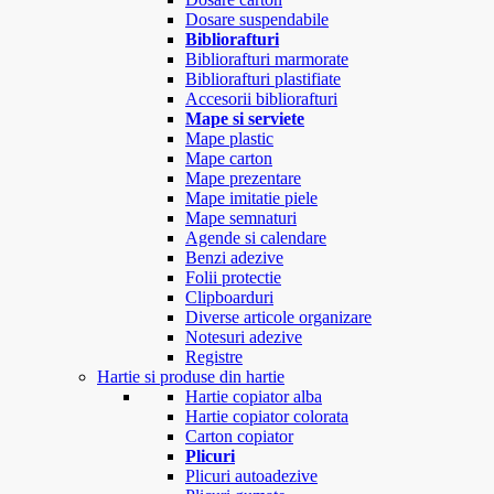
Dosare suspendabile
Bibliorafturi
Bibliorafturi marmorate
Bibliorafturi plastifiate
Accesorii bibliorafturi
Mape si serviete
Mape plastic
Mape carton
Mape prezentare
Mape imitatie piele
Mape semnaturi
Agende si calendare
Benzi adezive
Folii protectie
Clipboarduri
Diverse articole organizare
Notesuri adezive
Registre
Hartie si produse din hartie
Hartie copiator alba
Hartie copiator colorata
Carton copiator
Plicuri
Plicuri autoadezive