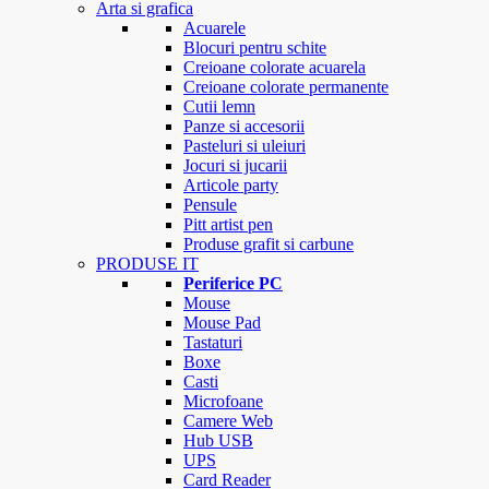
Arta si grafica
Acuarele
Blocuri pentru schite
Creioane colorate acuarela
Creioane colorate permanente
Cutii lemn
Panze si accesorii
Pasteluri si uleiuri
Jocuri si jucarii
Articole party
Pensule
Pitt artist pen
Produse grafit si carbune
PRODUSE IT
Periferice PC
Mouse
Mouse Pad
Tastaturi
Boxe
Casti
Microfoane
Camere Web
Hub USB
UPS
Card Reader