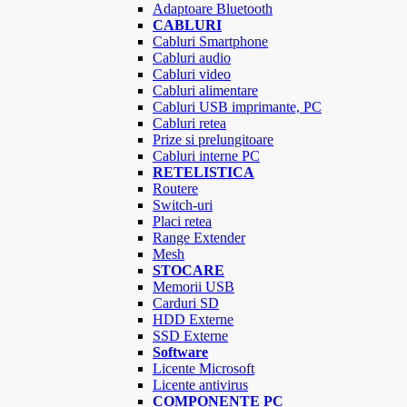
Adaptoare Bluetooth
CABLURI
Cabluri Smartphone
Cabluri audio
Cabluri video
Cabluri alimentare
Cabluri USB imprimante, PC
Cabluri retea
Prize si prelungitoare
Cabluri interne PC
RETELISTICA
Routere
Switch-uri
Placi retea
Range Extender
Mesh
STOCARE
Memorii USB
Carduri SD
HDD Externe
SSD Externe
Software
Licente Microsoft
Licente antivirus
COMPONENTE PC