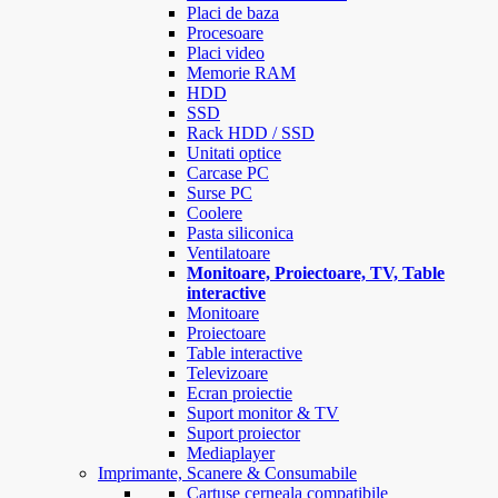
Placi de baza
Procesoare
Placi video
Memorie RAM
HDD
SSD
Rack HDD / SSD
Unitati optice
Carcase PC
Surse PC
Coolere
Pasta siliconica
Ventilatoare
Monitoare, Proiectoare, TV, Table
interactive
Monitoare
Proiectoare
Table interactive
Televizoare
Ecran proiectie
Suport monitor & TV
Suport proiector
Mediaplayer
Imprimante, Scanere & Consumabile
Cartuse cerneala compatibile