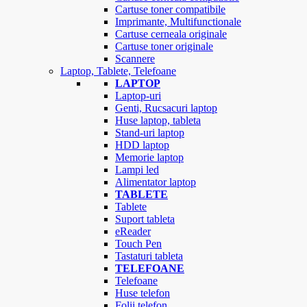
Cartuse toner compatibile
Imprimante, Multifunctionale
Cartuse cerneala originale
Cartuse toner originale
Scannere
Laptop, Tablete, Telefoane
LAPTOP
Laptop-uri
Genti, Rucsacuri laptop
Huse laptop, tableta
Stand-uri laptop
HDD laptop
Memorie laptop
Lampi led
Alimentator laptop
TABLETE
Tablete
Suport tableta
eReader
Touch Pen
Tastaturi tableta
TELEFOANE
Telefoane
Huse telefon
Folii telefon