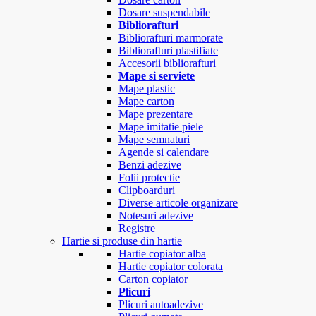
Dosare suspendabile
Bibliorafturi
Bibliorafturi marmorate
Bibliorafturi plastifiate
Accesorii bibliorafturi
Mape si serviete
Mape plastic
Mape carton
Mape prezentare
Mape imitatie piele
Mape semnaturi
Agende si calendare
Benzi adezive
Folii protectie
Clipboarduri
Diverse articole organizare
Notesuri adezive
Registre
Hartie si produse din hartie
Hartie copiator alba
Hartie copiator colorata
Carton copiator
Plicuri
Plicuri autoadezive