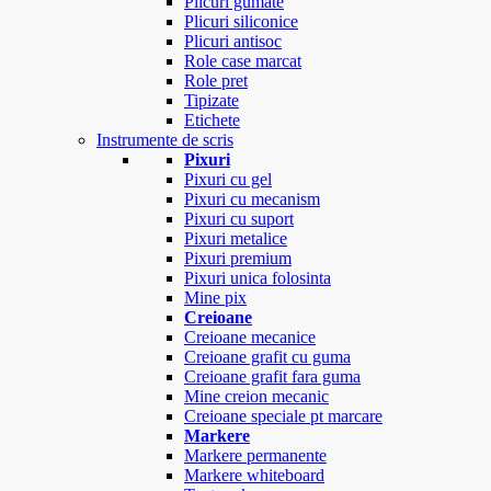
Plicuri gumate
Plicuri siliconice
Plicuri antisoc
Role case marcat
Role pret
Tipizate
Etichete
Instrumente de scris
Pixuri
Pixuri cu gel
Pixuri cu mecanism
Pixuri cu suport
Pixuri metalice
Pixuri premium
Pixuri unica folosinta
Mine pix
Creioane
Creioane mecanice
Creioane grafit cu guma
Creioane grafit fara guma
Mine creion mecanic
Creioane speciale pt marcare
Markere
Markere permanente
Markere whiteboard