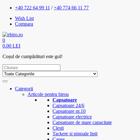
+40 722 64 99 11
/
+40 774 66 11 77
Wish List
Compara
0
0.00 LEI
Coșul de cumpărături este gol!
Categorii
Articole pentru birou
Capsatoare
Capsatoare 24/6
Capsatoare nr.10
Capsatoare electrice
Capsatoare de mare capacitate
Clesti
Tackere si pistoale lipit
Capse