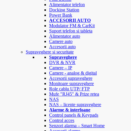
Alimentator telefon
Docking Station
Power Bank
ACCESORII AUTO
Modulator FM & CarKit
Suport telefon si tableta
Alimentator auto
Camere auto
Accesorii auto
Supraveghere si securitate
Supraveghere
DVR & NVR
Camere – IP
Camere - analog & digital
Accesorii supraveghere
Monitoare supraveghere
Role cablu UTP/ FTP
Mufe "RJ45" & Prize retea
NAS
NAS – licente supraveghere
Alarme & interfoane
Control panels & Keypads
Control acces
Senzori alarma – Smart Home
Accesorii alarme