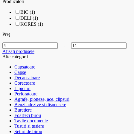
Producători
BIC (1)
DELI (1)
KORES (1)
Preț
-
Afișați produsele
Alte categorii
Capsatoare
Capse
Decapsatoare
Corectoare
Lipiciuri
Perforatoare
Agrafe, pioneze, ace, clipsuri
Benzi adezive si dispensere
Buretiere
Foarfeci birou
Tavite documente
Tusuri si tusiere
Seturi de birou