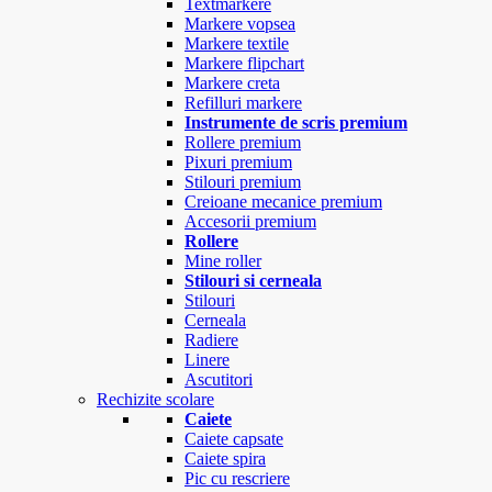
Textmarkere
Markere vopsea
Markere textile
Markere flipchart
Markere creta
Refilluri markere
Instrumente de scris premium
Rollere premium
Pixuri premium
Stilouri premium
Creioane mecanice premium
Accesorii premium
Rollere
Mine roller
Stilouri si cerneala
Stilouri
Cerneala
Radiere
Linere
Ascutitori
Rechizite scolare
Caiete
Caiete capsate
Caiete spira
Pic cu rescriere