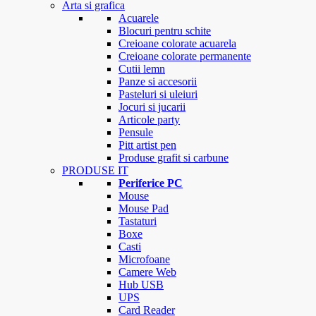
Arta si grafica
Acuarele
Blocuri pentru schite
Creioane colorate acuarela
Creioane colorate permanente
Cutii lemn
Panze si accesorii
Pasteluri si uleiuri
Jocuri si jucarii
Articole party
Pensule
Pitt artist pen
Produse grafit si carbune
PRODUSE IT
Periferice PC
Mouse
Mouse Pad
Tastaturi
Boxe
Casti
Microfoane
Camere Web
Hub USB
UPS
Card Reader