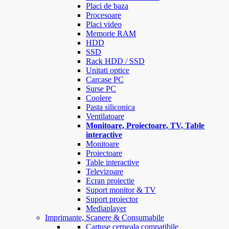
Placi de baza
Procesoare
Placi video
Memorie RAM
HDD
SSD
Rack HDD / SSD
Unitati optice
Carcase PC
Surse PC
Coolere
Pasta siliconica
Ventilatoare
Monitoare, Proiectoare, TV, Table
interactive
Monitoare
Proiectoare
Table interactive
Televizoare
Ecran proiectie
Suport monitor & TV
Suport proiector
Mediaplayer
Imprimante, Scanere & Consumabile
Cartuse cerneala compatibile