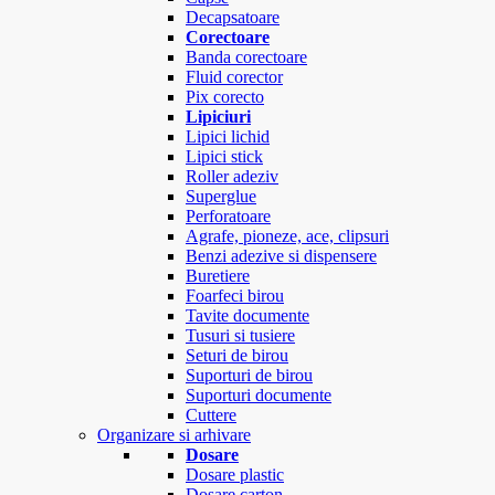
Decapsatoare
Corectoare
Banda corectoare
Fluid corector
Pix corecto
Lipiciuri
Lipici lichid
Lipici stick
Roller adeziv
Superglue
Perforatoare
Agrafe, pioneze, ace, clipsuri
Benzi adezive si dispensere
Buretiere
Foarfeci birou
Tavite documente
Tusuri si tusiere
Seturi de birou
Suporturi de birou
Suporturi documente
Cuttere
Organizare si arhivare
Dosare
Dosare plastic
Dosare carton