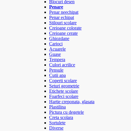
Blocuri desen
Penare
Penar neechipat
Penar echipat
Stilouri scolare
Creioane colorate
Creioane cerate
Ghiozdane
Carioci
Acuarele
Guase
Tempera
Culori acrilice
Pensule
Cutii apa
Coperti scolare
Seturi geometrie
Etichete scolare
Foarfeci scolare
Hartie creponata, glasata
Plastilina
Pictura cu degetele
Creta scolara
Sortulete
Diverse