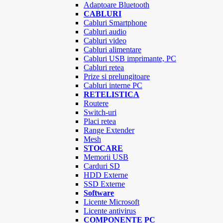
Adaptoare Bluetooth
CABLURI
Cabluri Smartphone
Cabluri audio
Cabluri video
Cabluri alimentare
Cabluri USB imprimante, PC
Cabluri retea
Prize si prelungitoare
Cabluri interne PC
RETELISTICA
Routere
Switch-uri
Placi retea
Range Extender
Mesh
STOCARE
Memorii USB
Carduri SD
HDD Externe
SSD Externe
Software
Licente Microsoft
Licente antivirus
COMPONENTE PC