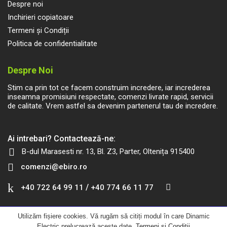
Despre noi
Inchirieri copiatoare
Termeni și Condiții
Politica de confidentialitate
Despre Noi
Stim ca prin tot ce facem construim incredere, iar increderea
inseamna promisiuni respectate, comenzi livrate rapid, servicii
de calitate. Vrem astfel sa devenim partenerul tau de incredere.
Ai intrebari? Contactează-ne:
B-dul Marasesti nr. 13, Bl. Z3, Parter, Oltenița 915400
comenzi@ebiro.ro
/
+40 722 64 99 11
+40 774 66 11 77
Utilizăm fișiere cookies. Vă rugăm să citiți modul în care Dinamic
Electric prelucrează aceste date.
Termeni și Condiții