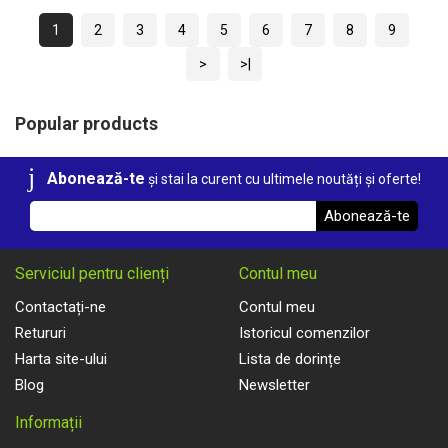
1
2
3
4
5
6
7
8
9
>
>|
Popular products
Abonează-te
și stai la curent cu ultimele noutăți și oferte!
Abonează-te
Serviciul pentru clienți
Contul meu
Contactați-ne
Contul meu
Retururi
Istoricul comenzilor
Harta site-ului
Lista de dorințe
Blog
Newsletter
Informații