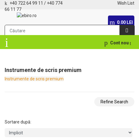
+40 722 64 99 11
/
+40 774
Wish List
66 11 77
0.00 LEI
Cont nou
Instrumente de scris premium
Instrumente de scris premium
Refine Search
Sortare după: