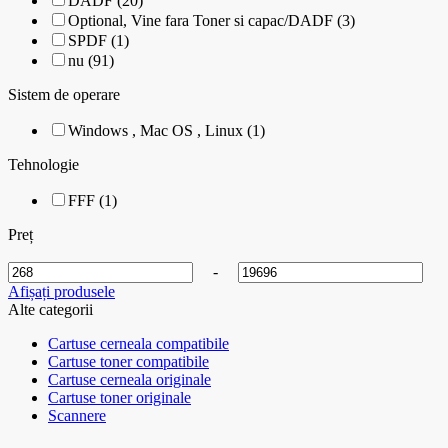
DADF (20)
Optional, Vine fara Toner si capac/DADF (3)
SPDF (1)
nu (91)
Sistem de operare
Windows , Mac OS , Linux (1)
Tehnologie
FFF (1)
Preț
-
Afișați produsele
Alte categorii
Cartuse cerneala compatibile
Cartuse toner compatibile
Cartuse cerneala originale
Cartuse toner originale
Scannere