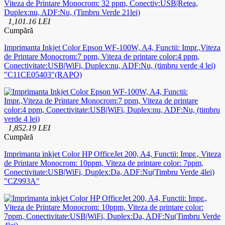
1,101.16 LEI
Cumpără
Imprimanta Inkjet Color Epson WF-100W, A4, Functii: Impr.,Viteza
de Printare Monocrom:7 ppm, Viteza de printare color:4 ppm,
Conectivitate:USB|WiFi, Duplex:nu, ADF:Nu, (timbru verde 4 lei)
"C11CE05403"(RAPO)
1,852.19 LEI
Cumpără
Imprimanta inkjet Color HP OfficeJet 200, A4, Functii: Impr., Viteza
de Printare Monocrom: 10ppm, Viteza de printare color: 7ppm,
Conectivitate:USB|WiFi, Duplex:Da, ADF:Nu(Timbru Verde 4lei)
"CZ993A"