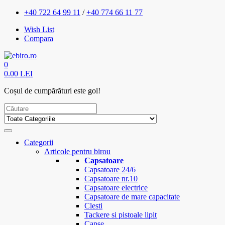
+40 722 64 99 11
/
+40 774 66 11 77
Wish List
Compara
0
0.00 LEI
Coșul de cumpărături este gol!
Categorii
Articole pentru birou
Capsatoare
Capsatoare 24/6
Capsatoare nr.10
Capsatoare electrice
Capsatoare de mare capacitate
Clesti
Tackere si pistoale lipit
Capse