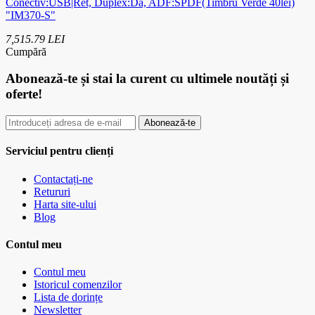
Conectiv:USB|Ret, Duplex:Da, ADF:SPDF(Timbru Verde 40lei)
"IM370-S"
7,515.79 LEI
Cumpără
Abonează-te
și stai la curent cu ultimele noutăți și
oferte!
Abonează-te
Serviciul pentru clienți
Contactați-ne
Retururi
Harta site-ului
Blog
Contul meu
Contul meu
Istoricul comenzilor
Lista de dorințe
Newsletter