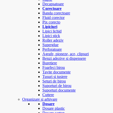
Decapsatoare
Corectoare
Banda corectoare
Fluid corector
Pix corecto
Lipiciuri
Lipici lichid
Lipici stick
Roller adeziv
Superglue
Perforatoare
Agrafe, pioneze, ace, clipsuri
Benzi adezive si dispensere
Buretiere
Foarfeci birou
Tavite documente
Tusuri si tusiere
Seturi de birou
Suporturi de birou
Suporturi documente
Cuttere
Organizare si arhivare
Dosare
Dosare plastic
Dosare carton