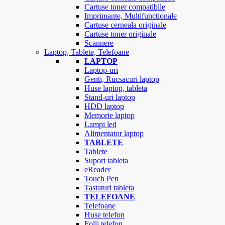
Cartuse toner compatibile
Imprimante, Multifunctionale
Cartuse cerneala originale
Cartuse toner originale
Scannere
Laptop, Tablete, Telefoane
LAPTOP
Laptop-uri
Genti, Rucsacuri laptop
Huse laptop, tableta
Stand-uri laptop
HDD laptop
Memorie laptop
Lampi led
Alimentator laptop
TABLETE
Tablete
Suport tableta
eReader
Touch Pen
Tastaturi tableta
TELEFOANE
Telefoane
Huse telefon
Folii telefon