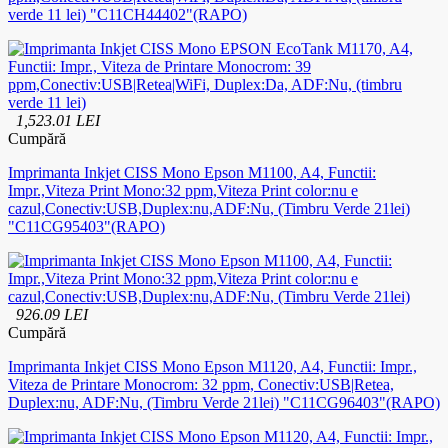
verde 11 lei) "C11CH44402"(RAPO)
1,523.01 LEI
Cumpără
Imprimanta Inkjet CISS Mono Epson M1100, A4, Functii:
Impr.,Viteza Print Mono:32 ppm,Viteza Print color:nu e
cazul,Conectiv:USB,Duplex:nu,ADF:Nu, (Timbru Verde 21lei)
"C11CG95403"(RAPO)
926.09 LEI
Cumpără
Imprimanta Inkjet CISS Mono Epson M1120, A4, Functii: Impr.,
Viteza de Printare Monocrom: 32 ppm, Conectiv:USB|Retea,
Duplex:nu, ADF:Nu, (Timbru Verde 21lei) "C11CG96403"(RAPO)