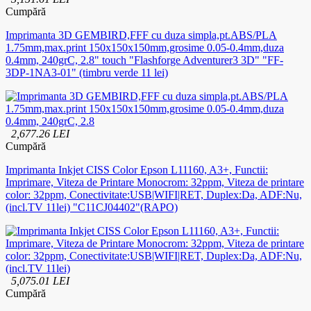
Cumpără
Imprimanta 3D GEMBIRD,FFF cu duza simpla,pt.ABS/PLA
1.75mm,max.print 150x150x150mm,grosime 0.05-0.4mm,duza
0.4mm, 240grC, 2.8" touch "Flashforge Adventurer3 3D" "FF-
3DP-1NA3-01" (timbru verde 11 lei)
2,677.26 LEI
Cumpără
Imprimanta Inkjet CISS Color Epson L11160, A3+, Functii:
Imprimare, Viteza de Printare Monocrom: 32ppm, Viteza de printare
color: 32ppm, Conectivitate:USB|WIFI|RET, Duplex:Da, ADF:Nu,
(incl.TV 11lei) "C11CJ04402"(RAPO)
5,075.01 LEI
Cumpără