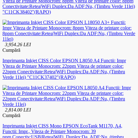
Viteza de Printare Monocrom: 8ppm Viteza de printare color: 8ppm
Conectivitate:Retea|WiFi Duplex:Da ADF:Nu, (Timbru Verde 11lei)
"C11CK38402"(RAPO)
3,954.26 LEI
Cumpără
Imprimanta Inkjet CISS Color EPSON L8050 A4 Functii: Impr
Viteza de Printare Monocrom: 22ppm Viteza de printare color:
22ppm Conectivitate:Retea|WiFi Duplex:Da ADF:Nu, (Timbru
Verde 11lei) "C11CK37402"(RAPO)
2,814.00 LEI
Cumpără
Imprimanta Inkjet CISS Mono EPSON EcoTank M1170, A4,
Functii: Impr., Viteza de Printare Monocrom: 39
ppm,Conectiv:USB|Retea|WiFi, Duplex:Da, ADF:Nu, (timbru