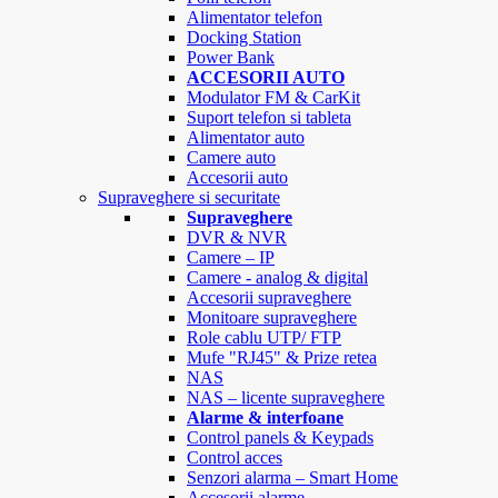
Alimentator telefon
Docking Station
Power Bank
ACCESORII AUTO
Modulator FM & CarKit
Suport telefon si tableta
Alimentator auto
Camere auto
Accesorii auto
Supraveghere si securitate
Supraveghere
DVR & NVR
Camere – IP
Camere - analog & digital
Accesorii supraveghere
Monitoare supraveghere
Role cablu UTP/ FTP
Mufe "RJ45" & Prize retea
NAS
NAS – licente supraveghere
Alarme & interfoane
Control panels & Keypads
Control acces
Senzori alarma – Smart Home
Accesorii alarme