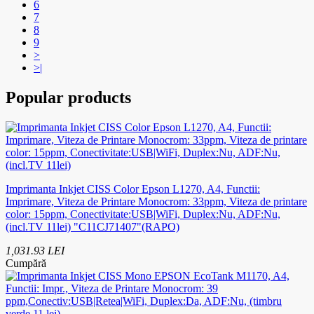
6
7
8
9
>
>|
Popular products
Imprimanta Inkjet CISS Color Epson L1270, A4, Functii:
Imprimare, Viteza de Printare Monocrom: 33ppm, Viteza de printare
color: 15ppm, Conectivitate:USB|WiFi, Duplex:Nu, ADF:Nu,
(incl.TV 11lei) "C11CJ71407"(RAPO)
1,031.93 LEI
Cumpără