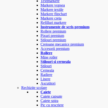
Textmarkere
Markere vopsea
Markere textile
Markere flipchart
Markere creta
Refilluri markere
Instrumente de scris premium
Rollere premium
Pixuri premium
Stilouri premium
Creioane mecanice premium
Accesorii premium
Rollere
Mine roller
Stilouri si cerneala
Stilouri
Cerneala
Radiere
Linere
Ascutitori
Rechizite scolare
Caiete
Caiete capsate
Caiete spira
Pic cu rescriere