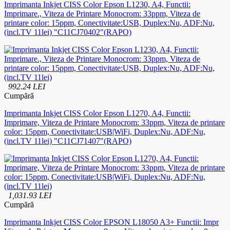
Imprimanta Inkjet CISS Color Epson L1230, A4, Functii:
Imprimare., Viteza de Printare Monocrom: 33ppm, Viteza de
printare color: 15ppm, Conectivitate:USB, Duplex:Nu, ADF:Nu,
(incl.TV 11lei) "C11CJ70402"(RAPO)
992.24 LEI
Cumpără
Imprimanta Inkjet CISS Color Epson L1270, A4, Functii:
Imprimare, Viteza de Printare Monocrom: 33ppm, Viteza de printare
color: 15ppm, Conectivitate:USB|WiFi, Duplex:Nu, ADF:Nu,
(incl.TV 11lei) "C11CJ71407"(RAPO)
1,031.93 LEI
Cumpără
Imprimanta Inkjet CISS Color EPSON L18050 A3+ Functii: Impr