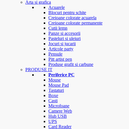
Arta si grafica
Acuarele
Blocuri pentru schite
Creioane colorate acuarela
Creioane colorate permanente
Cutii lemn
Panze si accesorii
Pasteluri si uleiuri
Jocuri si jucarii
Articole party
Pensule
Pitt artist pen
Produse grafit si carbune
PRODUSE IT
Periferice PC
Mouse
Mouse Pad
Tastaturi
Boxe
Casti
Microfoane
Camere Web
Hub USB
UPS
Card Reader