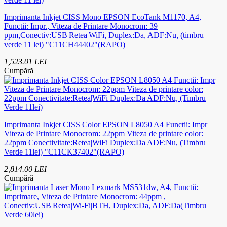
Imprimanta Inkjet CISS Mono EPSON EcoTank M1170, A4,
Functii: Impr., Viteza de Printare Monocrom: 39
ppm,Conectiv:USB|Retea|WiFi, Duplex:Da, ADF:Nu, (timbru
verde 11 lei) "C11CH44402"(RAPO)
1,523.01 LEI
Cumpără
Imprimanta Inkjet CISS Color EPSON L8050 A4 Functii: Impr
Viteza de Printare Monocrom: 22ppm Viteza de printare color:
22ppm Conectivitate:Retea|WiFi Duplex:Da ADF:Nu, (Timbru
Verde 11lei) "C11CK37402"(RAPO)
2,814.00 LEI
Cumpără