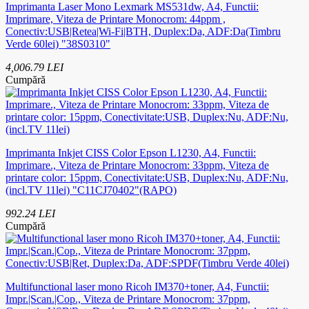
Imprimanta Laser Mono Lexmark MS531dw, A4, Functii:
Imprimare, Viteza de Printare Monocrom: 44ppm ,
Conectiv:USB|Retea|Wi-Fi|BTH, Duplex:Da, ADF:Da(Timbru
Verde 60lei) "38S0310"
4,006.79 LEI
Cumpără
Imprimanta Inkjet CISS Color Epson L1230, A4, Functii:
Imprimare., Viteza de Printare Monocrom: 33ppm, Viteza de
printare color: 15ppm, Conectivitate:USB, Duplex:Nu, ADF:Nu,
(incl.TV 11lei) "C11CJ70402"(RAPO)
992.24 LEI
Cumpără
Multifunctional laser mono Ricoh IM370+toner, A4, Functii:
Impr.|Scan.|Cop., Viteza de Printare Monocrom: 37ppm,