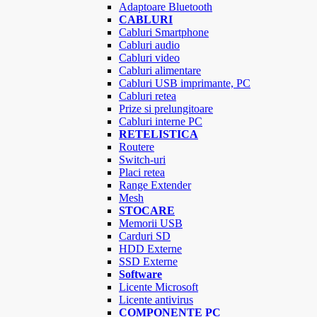
Adaptoare Bluetooth
CABLURI
Cabluri Smartphone
Cabluri audio
Cabluri video
Cabluri alimentare
Cabluri USB imprimante, PC
Cabluri retea
Prize si prelungitoare
Cabluri interne PC
RETELISTICA
Routere
Switch-uri
Placi retea
Range Extender
Mesh
STOCARE
Memorii USB
Carduri SD
HDD Externe
SSD Externe
Software
Licente Microsoft
Licente antivirus
COMPONENTE PC