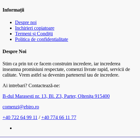
Informații
Despre noi
Inchirieri copiatoare
Termeni și Condiții
Politica de confidentialitate
Despre Noi
Stim ca prin tot ce facem construim incredere, iar increderea
inseamna promisiuni respectate, comenzi livrate rapid, servicii de
calitate. Vrem astfel sa devenim partenerul tau de incredere.
Ai intrebari? Contactează-ne:
B-dul Marasesti nr. 13, Bl. Z3, Parter, Oltenița 915400
comenzi@ebiro.ro
+40 722 64 99 11
/
+40 774 66 11 77