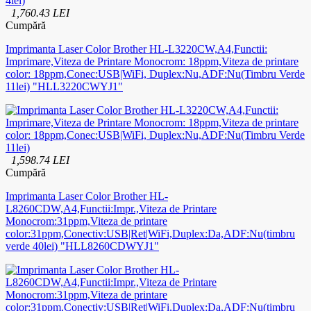
1,760.43 LEI
Cumpără
Imprimanta Laser Color Brother HL-L3220CW,A4,Functii:
Imprimare,Viteza de Printare Monocrom: 18ppm,Viteza de printare
color: 18ppm,Conec:USB|WiFi, Duplex:Nu,ADF:Nu(Timbru Verde
11lei) "HLL3220CWYJ1"
1,598.74 LEI
Cumpără
Imprimanta Laser Color Brother HL-
L8260CDW,A4,Functii:Impr.,Viteza de Printare
Monocrom:31ppm,Viteza de printare
color:31ppm,Conectiv:USB|Ret|WiFi,Duplex:Da,ADF:Nu(timbru
verde 40lei) "HLL8260CDWYJ1"