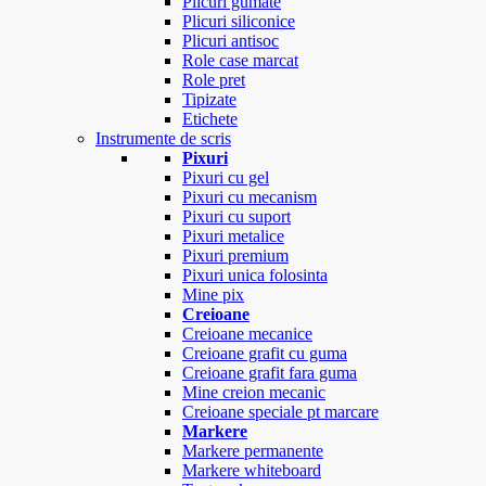
Plicuri gumate
Plicuri siliconice
Plicuri antisoc
Role case marcat
Role pret
Tipizate
Etichete
Instrumente de scris
Pixuri
Pixuri cu gel
Pixuri cu mecanism
Pixuri cu suport
Pixuri metalice
Pixuri premium
Pixuri unica folosinta
Mine pix
Creioane
Creioane mecanice
Creioane grafit cu guma
Creioane grafit fara guma
Mine creion mecanic
Creioane speciale pt marcare
Markere
Markere permanente
Markere whiteboard