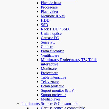
Placi de baza
Procesoare
Placi video
Memorie RAM
HDD
SSD
Rack HDD / SSD
Unitati optice
Carcase PC
Surse PC
Coolere
Pasta siliconica
Ventilatoare
Monitoare, Proiectoare, TV, Table
interactive
Monitoare
Proiectoare
Table interactive
Televizoare
Ecran proiectie
Suport monitor & TV
Suport proiector
Mediaplayer
Imprimante, Scanere & Consumabile
Cartuse cerneala compatibile