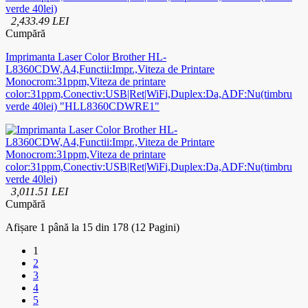
2,433.49 LEI
Cumpără
Imprimanta Laser Color Brother HL-
L8360CDW,A4,Functii:Impr.,Viteza de Printare
Monocrom:31ppm,Viteza de printare
color:31ppm,Conectiv:USB|Ret|WiFi,Duplex:Da,ADF:Nu(timbru
verde 40lei) "HLL8360CDWRE1"
3,011.51 LEI
Cumpără
Afișare 1 până la 15 din 178 (12 Pagini)
1
2
3
4
5