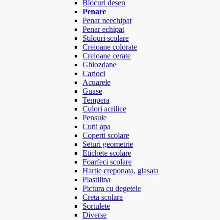
Blocuri desen
Penare
Penar neechipat
Penar echipat
Stilouri scolare
Creioane colorate
Creioane cerate
Ghiozdane
Carioci
Acuarele
Guase
Tempera
Culori acrilice
Pensule
Cutii apa
Coperti scolare
Seturi geometrie
Etichete scolare
Foarfeci scolare
Hartie creponata, glasata
Plastilina
Pictura cu degetele
Creta scolara
Sortulete
Diverse