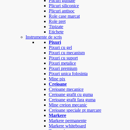
Plicuri gumate
Plicuri siliconice
Plicuri antisoc
Role case marcat
Role pret
Tipizate
Etichete
Instrumente de scris
Pixuri
Pixuri cu gel
Pixuri cu mecanism
Pixuri cu suport
Pixuri metalice
Pixuri premium
Pixuri unica folosinta
Mine pix
Creioane
Creioane mecanice
Creioane grafit cu guma
Creioane grafit fara guma
Mine creion mecanic
Creioane speciale pt marcare
Markere
Markere permanente
Markere whiteboard