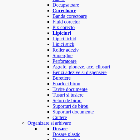
Decapsatoare
Corectoare
Banda corectoare
Fluid corector
Pix corecto
Lipiciuri
Lipici lichid
Lipici stick
Roller adeziv
Superglue
Perforatoare
Agrafe, pioneze, ace, clipsuri
Benzi adezive si dispensere
Buretiere
Foarfeci birou
Tavite documente
Tusuri si tusiere
Seturi de birou
Suporturi de birou
Suporturi documente
Cuttere
Organizare si arhivare
Dosare
Dosare plastic
Dosare carton