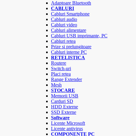
Adaptoare Bluetooth
CABLURI
Cabluri Smartphone
Cabluri audio
Cabluri video
Cabluri alimentare
Cabluri USB imprimante, PC
Cabluri retea
Prize si prelungitoare
Cabluri interne PC
RETELISTICA
Routere
Switch-uri
Placi retea
Range Extender
Mesh
STOCARE
Memorii USB
Carduri SD
HDD Externe
SSD Externe
Software
Licente Microsoft
Licente antivirus
COMPONENTE PC