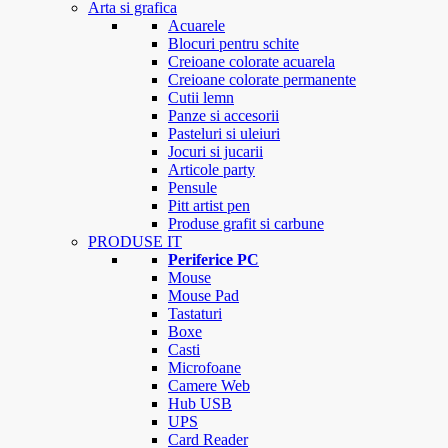
Arta si grafica
Acuarele
Blocuri pentru schite
Creioane colorate acuarela
Creioane colorate permanente
Cutii lemn
Panze si accesorii
Pasteluri si uleiuri
Jocuri si jucarii
Articole party
Pensule
Pitt artist pen
Produse grafit si carbune
PRODUSE IT
Periferice PC
Mouse
Mouse Pad
Tastaturi
Boxe
Casti
Microfoane
Camere Web
Hub USB
UPS
Card Reader