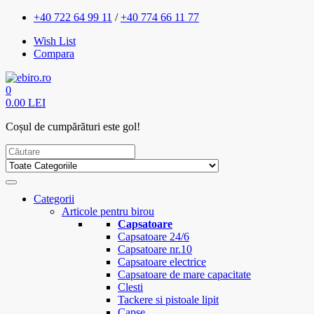
+40 722 64 99 11
/
+40 774 66 11 77
Wish List
Compara
0
0.00 LEI
Coșul de cumpărături este gol!
Categorii
Articole pentru birou
Capsatoare
Capsatoare 24/6
Capsatoare nr.10
Capsatoare electrice
Capsatoare de mare capacitate
Clesti
Tackere si pistoale lipit
Capse