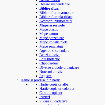
Dosare suspendabile
Bibliorafturi
Bibliorafturi marmorate
Bibliorafturi plastifiate
Accesorii bibliorafturi
Mape si serviete
Mape plastic
Mape carton
Mape prezentare
Mape imitatie piele
Mape semnaturi
Agende si calendare
Benzi adezive
Folii protectie
Clipboarduri
Diverse articole organizare
Notesuri adezive
Registre
Hartie si produse din hartie
Hartie copiator alba
Hartie copiator colorata
Carton copiator
Plicuri
Plicuri autoadezive