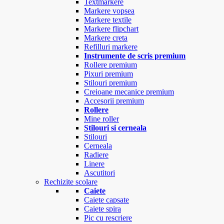
Textmarkere
Markere vopsea
Markere textile
Markere flipchart
Markere creta
Refilluri markere
Instrumente de scris premium
Rollere premium
Pixuri premium
Stilouri premium
Creioane mecanice premium
Accesorii premium
Rollere
Mine roller
Stilouri si cerneala
Stilouri
Cerneala
Radiere
Linere
Ascutitori
Rechizite scolare
Caiete
Caiete capsate
Caiete spira
Pic cu rescriere