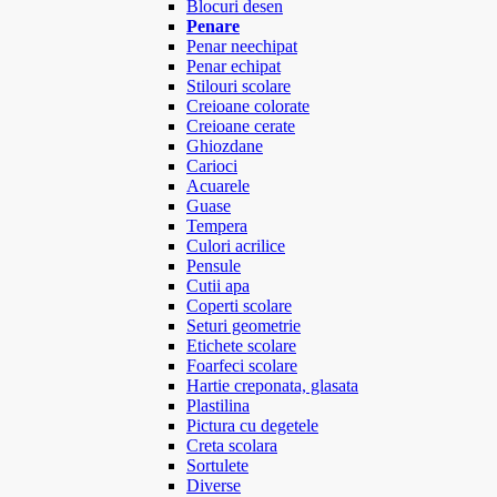
Blocuri desen
Penare
Penar neechipat
Penar echipat
Stilouri scolare
Creioane colorate
Creioane cerate
Ghiozdane
Carioci
Acuarele
Guase
Tempera
Culori acrilice
Pensule
Cutii apa
Coperti scolare
Seturi geometrie
Etichete scolare
Foarfeci scolare
Hartie creponata, glasata
Plastilina
Pictura cu degetele
Creta scolara
Sortulete
Diverse