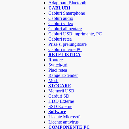
Adaptoare Bluetooth
CABLURI
Cabluri Smartphone
Cabluri audio
Cabluri video
Cabluri alimentare
Cabluri USB imprimante, PC
Cabluri retea
Prize si prelungitoare
Cabluri interne PC
RETELISTICA
Routere
Switch-uri
Placi retea
Range Extender
Mesh
STOCARE
Memorii USB
Carduri SD
HDD Externe
SSD Externe
Software
Licente Microsoft
Licente antivirus
COMPONENTE PC