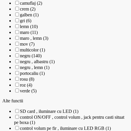
camuflaj (2)
crem (2)
galben (1)
gri (6)
lemn (10)
maro (11)
maro , lemn (3)
mov (7)
multicolor (1)
negru (140)
negru , albastru (1)
negru , lemn (1)
portocaliu (1)
rosu (8)
roz (4)
verde (5)
Alte functii
SD card , iluminare cu LED (1)
control ON/OFF , control volum , jack pentru casti situat
pe boxa (1)
control volum pe fir , iluminare cu LED RGB (1)