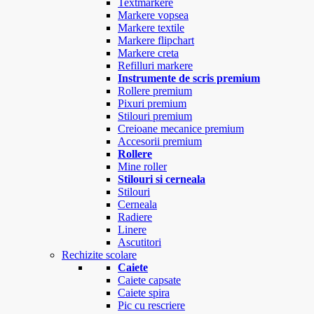
Textmarkere
Markere vopsea
Markere textile
Markere flipchart
Markere creta
Refilluri markere
Instrumente de scris premium
Rollere premium
Pixuri premium
Stilouri premium
Creioane mecanice premium
Accesorii premium
Rollere
Mine roller
Stilouri si cerneala
Stilouri
Cerneala
Radiere
Linere
Ascutitori
Rechizite scolare
Caiete
Caiete capsate
Caiete spira
Pic cu rescriere