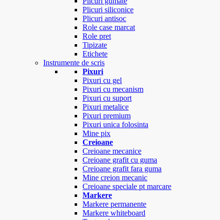
Plicuri gumate
Plicuri siliconice
Plicuri antisoc
Role case marcat
Role pret
Tipizate
Etichete
Instrumente de scris
Pixuri
Pixuri cu gel
Pixuri cu mecanism
Pixuri cu suport
Pixuri metalice
Pixuri premium
Pixuri unica folosinta
Mine pix
Creioane
Creioane mecanice
Creioane grafit cu guma
Creioane grafit fara guma
Mine creion mecanic
Creioane speciale pt marcare
Markere
Markere permanente
Markere whiteboard