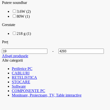
Putere soundbar
3.6W (2)
80W (1)
Greutate
218 g (1)
Preț
-
Afișați produsele
Alte categorii
Periferice PC
CABLURI
RETELISTICA
STOCARE
Software
COMPONENTE PC
Monitoare, Proiectoare, TV, Table interactive