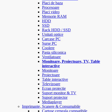
Placi de baza
Procesoare
Placi video
Memorie RAM
HDD
SSD
Rack HDD / SSD
Unitati optice
Carcase PC
Surse PC
Coolere
Pasta siliconica
Ventilatoare
Monitoare, Proiectoare, TV, Table
interactive
Monitoare
Proiectoare
Table interactive
Televizoare
Ecran proiectie
Suport monitor & TV
Suport proiector
Mediaplayer
Imprimante, Scanere & Consumabile
Cartuse cerneala compatibile