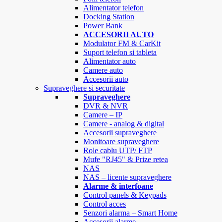
Alimentator telefon
Docking Station
Power Bank
ACCESORII AUTO
Modulator FM & CarKit
Suport telefon si tableta
Alimentator auto
Camere auto
Accesorii auto
Supraveghere si securitate
Supraveghere
DVR & NVR
Camere – IP
Camere - analog & digital
Accesorii supraveghere
Monitoare supraveghere
Role cablu UTP/ FTP
Mufe "RJ45" & Prize retea
NAS
NAS – licente supraveghere
Alarme & interfoane
Control panels & Keypads
Control acces
Senzori alarma – Smart Home
Accesorii alarme