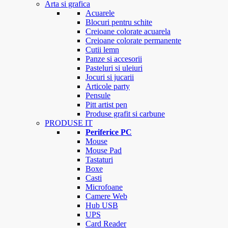
Arta si grafica
Acuarele
Blocuri pentru schite
Creioane colorate acuarela
Creioane colorate permanente
Cutii lemn
Panze si accesorii
Pasteluri si uleiuri
Jocuri si jucarii
Articole party
Pensule
Pitt artist pen
Produse grafit si carbune
PRODUSE IT
Periferice PC
Mouse
Mouse Pad
Tastaturi
Boxe
Casti
Microfoane
Camere Web
Hub USB
UPS
Card Reader