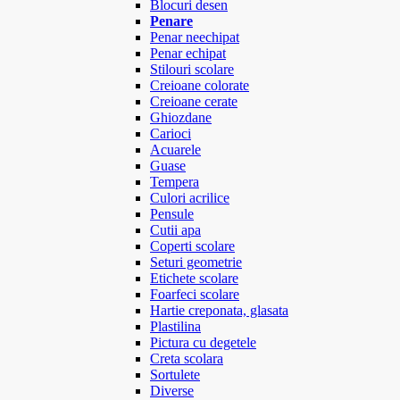
Blocuri desen
Penare
Penar neechipat
Penar echipat
Stilouri scolare
Creioane colorate
Creioane cerate
Ghiozdane
Carioci
Acuarele
Guase
Tempera
Culori acrilice
Pensule
Cutii apa
Coperti scolare
Seturi geometrie
Etichete scolare
Foarfeci scolare
Hartie creponata, glasata
Plastilina
Pictura cu degetele
Creta scolara
Sortulete
Diverse