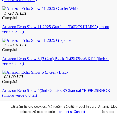
1,728.81 LEI
Cumpără
Amazon Echo Show 11 2025 Graphite "B0DC91H3JK" (timbru
verde 0.8 lei)
1,728.81 LEI
Cumpără
Amazon Echo Show 5 (3 Gen) Black "B09B2S8WKD" (timbru
verde 0.8 lei)
601.89 LEI
Cumpără
Amazon Echo Show 5(3nd Gen,2023)Charcoal "B09B2SBHQK"
(timbru verde 0.8 lei)
Utilizăm fișiere cookies. Vă rugăm să citiți modul în care Dinamic Elec
589.14 LEI
prelucrează aceste date.
Termeni și Condiții
De acord
Cumpără