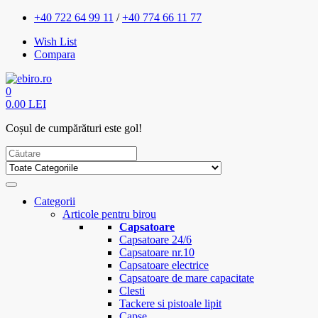
+40 722 64 99 11
/
+40 774 66 11 77
Wish List
Compara
0
0.00 LEI
Coșul de cumpărături este gol!
Categorii
Articole pentru birou
Capsatoare
Capsatoare 24/6
Capsatoare nr.10
Capsatoare electrice
Capsatoare de mare capacitate
Clesti
Tackere si pistoale lipit
Capse