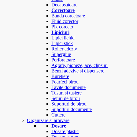
Decapsatoare
Corectoare
Banda corectoare
Fluid corector
Pix corecto
Lipiciuri
Lipici lichid
Lipici stick
Roller adeziv
Superglue
Perforatoare
Agrafe, pioneze, ace, clipsuri
Benzi adezive si dispensere
Buretiere
Foarfeci birou
Tavite documente
Tusuri si tusiere
Seturi de birou
Suporturi de birou
Suporturi documente
Cuttere
Organizare si arhivare
Dosare
Dosare plastic
Dosare carton