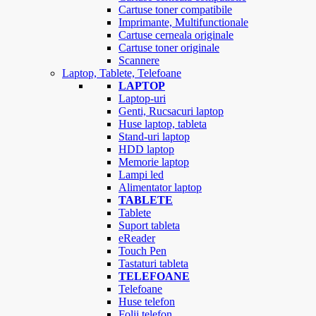
Cartuse toner compatibile
Imprimante, Multifunctionale
Cartuse cerneala originale
Cartuse toner originale
Scannere
Laptop, Tablete, Telefoane
LAPTOP
Laptop-uri
Genti, Rucsacuri laptop
Huse laptop, tableta
Stand-uri laptop
HDD laptop
Memorie laptop
Lampi led
Alimentator laptop
TABLETE
Tablete
Suport tableta
eReader
Touch Pen
Tastaturi tableta
TELEFOANE
Telefoane
Huse telefon
Folii telefon