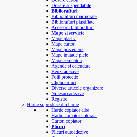
Dosare suspendabile
Bibliorafturi
Bibliorafturi marmorate
Bibliorafturi plastifiate
Accesorii bibliorafturi
Mape si serviete
Mape plastic
Mape carton
Mape prezentare
Mape imitatie piele
Mape semnaturi
Agende si calendare
Benzi adezive
Folii protectie
Clipboarduri
Diverse articole organizare
Notesuri adezive
Registre
Hartie si produse din hartie
Hartie copiator alba
Hartie copiator colorata
Carton copiator
Plicuri
Plicuri autoadezive