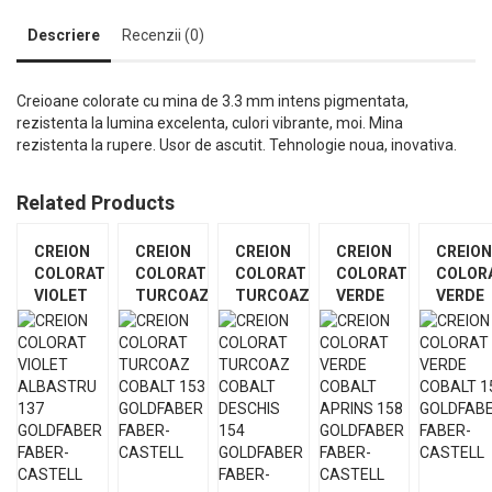
Descriere
Recenzii (0)
Creioane colorate cu mina de 3.3 mm intens pigmentata,
rezistenta la lumina excelenta, culori vibrante, moi. Mina
rezistenta la rupere. Usor de ascutit. Tehnologie noua, inovativa.
Related Products
CREION
CREION
CREION
CREION
CREIO
COLORAT
COLORAT
COLORAT
COLORAT
COLOR
VIOLET
TURCOAZ
TURCOAZ
VERDE
VERDE
ALBASTRU
COBALT
COBALT
COBALT
COBAL
137
153
DESCHIS
APRINS
156
GOLDFABER
GOLDFABER
154
158
GOLDF
FABER-
FABER-
GOLDFABER
GOLDFABER
FABER-
CASTELL
CASTELL
FABER-
FABER-
CASTE
CASTEL
CASTELL