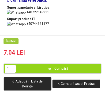
Comandă telefonică:
Suport papetarie si birotica
+40722649911
Suport produse IT
+40744661177
În Stoc
7.04 LEI
Cumpără
Adaugă în Lista de
Compară acest Produs
Dorințe