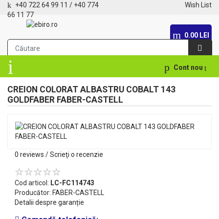
+40 722 64 99 11
/
+40 774
Wish List
66 11 77
0.00 LEI
Cont nou
CREION COLORAT ALBASTRU COBALT 143
GOLDFABER FABER-CASTELL
0 reviews
/
Scrieţi o recenzie
Cod articol:
LC-FC114743
Producător:
FABER-CASTELL
Detalii despre garanție