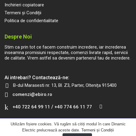
Inchirieri copiatoare
Termeni și Condiții
Politica de confidentialitate
Despre Noi
Stim ca prin tot ce facem construim incredere, iar increderea
inseamna promisiuni respectate, comenzi livrate rapid, servicii
de calitate. Vrem astfel sa devenim partenerul tau de incredere.
Ai intrebari? Contactează-ne:
B-dul Marasesti nr. 13, Bl. Z3, Parter, Oltenița 915400
comenzi@ebiro.ro
/
+40 722 64 99 11
+40 774 66 11 77
Utilizăm fișiere cookies. Vă rugăm să citiți modul în care Dinamic
Electric prelucrează aceste date.
Termeni și Condiții