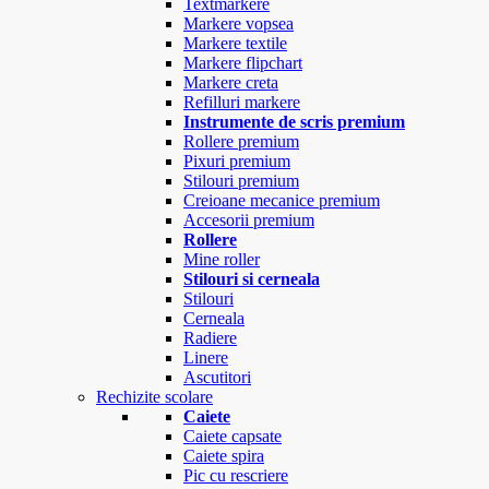
Textmarkere
Markere vopsea
Markere textile
Markere flipchart
Markere creta
Refilluri markere
Instrumente de scris premium
Rollere premium
Pixuri premium
Stilouri premium
Creioane mecanice premium
Accesorii premium
Rollere
Mine roller
Stilouri si cerneala
Stilouri
Cerneala
Radiere
Linere
Ascutitori
Rechizite scolare
Caiete
Caiete capsate
Caiete spira
Pic cu rescriere