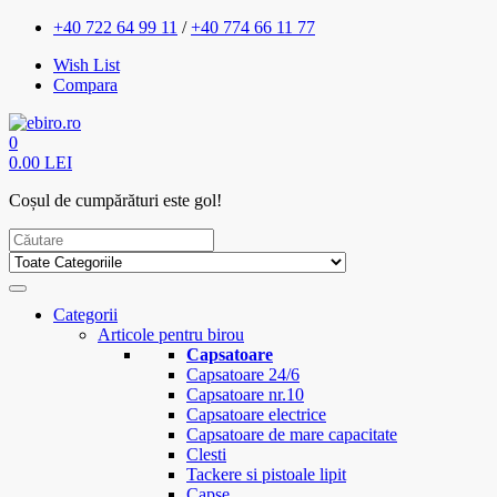
+40 722 64 99 11
/
+40 774 66 11 77
Wish List
Compara
0
0.00 LEI
Coșul de cumpărături este gol!
Categorii
Articole pentru birou
Capsatoare
Capsatoare 24/6
Capsatoare nr.10
Capsatoare electrice
Capsatoare de mare capacitate
Clesti
Tackere si pistoale lipit
Capse