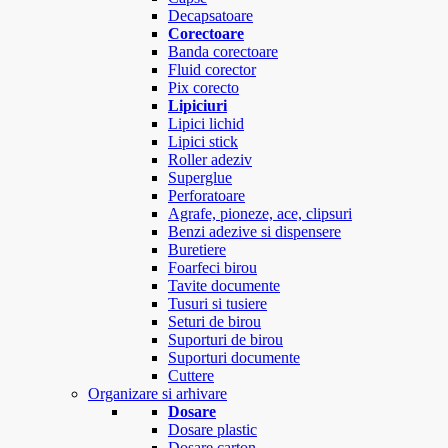
Decapsatoare
Corectoare
Banda corectoare
Fluid corector
Pix corecto
Lipiciuri
Lipici lichid
Lipici stick
Roller adeziv
Superglue
Perforatoare
Agrafe, pioneze, ace, clipsuri
Benzi adezive si dispensere
Buretiere
Foarfeci birou
Tavite documente
Tusuri si tusiere
Seturi de birou
Suporturi de birou
Suporturi documente
Cuttere
Organizare si arhivare
Dosare
Dosare plastic
Dosare carton