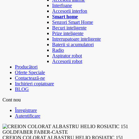
Interfoane
Accesorii interfon
Smart home
Senzori Smart Home
Becuri inteligente
Prize inteligente
Intrerupatoare inteligente
Baterii si acumulatori
Radio
Aspirator robot
Accesorii robot
Producători
Oferte Speciale
Contactează-ne
Inchirieri copiatoare
BLOG
Cont nou
Înregistrare
Autentificare
CREION COLORAT ALBASTRU HELIO ROSIATIC 151