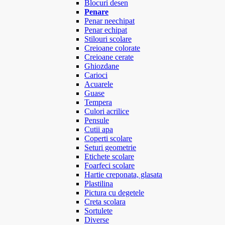
Blocuri desen
Penare
Penar neechipat
Penar echipat
Stilouri scolare
Creioane colorate
Creioane cerate
Ghiozdane
Carioci
Acuarele
Guase
Tempera
Culori acrilice
Pensule
Cutii apa
Coperti scolare
Seturi geometrie
Etichete scolare
Foarfeci scolare
Hartie creponata, glasata
Plastilina
Pictura cu degetele
Creta scolara
Sortulete
Diverse