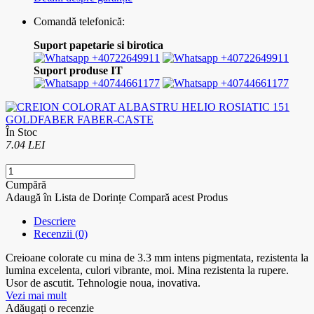
Comandă telefonică:
Suport papetarie si birotica
+40722649911
+40722649911
Suport produse IT
+40744661177
+40744661177
În Stoc
7.04 LEI
Cumpără
Adaugă în Lista de Dorințe
Compară acest Produs
Descriere
Recenzii (0)
Creioane colorate cu mina de 3.3 mm intens pigmentata, rezistenta la
lumina excelenta, culori vibrante, moi. Mina rezistenta la rupere.
Usor de ascutit. Tehnologie noua, inovativa.
Vezi mai mult
Adăugați o recenzie