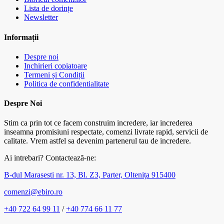
Lista de dorințe
Newsletter
Informații
Despre noi
Inchirieri copiatoare
Termeni și Condiții
Politica de confidentialitate
Despre Noi
Stim ca prin tot ce facem construim incredere, iar increderea
inseamna promisiuni respectate, comenzi livrate rapid, servicii de
calitate. Vrem astfel sa devenim partenerul tau de incredere.
Ai intrebari? Contactează-ne:
B-dul Marasesti nr. 13, Bl. Z3, Parter, Oltenița 915400
comenzi@ebiro.ro
+40 722 64 99 11
/
+40 774 66 11 77