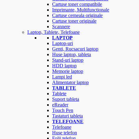
Cartuse toner compatibile
Imprimante, Multifunctionale
Cartuse cerneala originale
Cartuse toner originale
Scannere
Laptop, Tablete, Telefoane
LAPTOP
Laptop-uri
Genti, Rucsacuri laptop
Huse laptop, tableta
Stand-uri laptop
HDD laptop
Memorie laptop
Lampi led
Alimentator laptop
TABLETE
Tablete
Suport tableta
eReader
Touch Pen
Tastaturi tableta
TELEFOANE
Telefoane
Huse telefon
Folii telefon