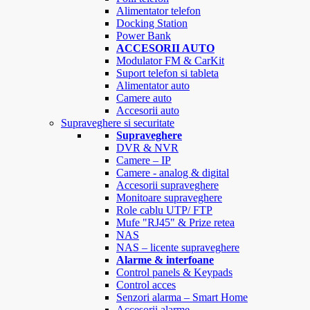
Alimentator telefon
Docking Station
Power Bank
ACCESORII AUTO
Modulator FM & CarKit
Suport telefon si tableta
Alimentator auto
Camere auto
Accesorii auto
Supraveghere si securitate
Supraveghere
DVR & NVR
Camere – IP
Camere - analog & digital
Accesorii supraveghere
Monitoare supraveghere
Role cablu UTP/ FTP
Mufe "RJ45" & Prize retea
NAS
NAS – licente supraveghere
Alarme & interfoane
Control panels & Keypads
Control acces
Senzori alarma – Smart Home
Accesorii alarme