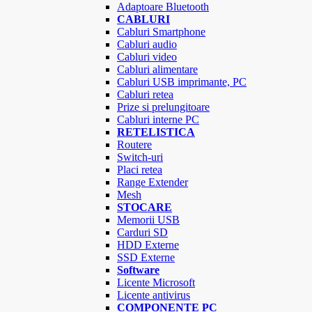
Adaptoare Bluetooth
CABLURI
Cabluri Smartphone
Cabluri audio
Cabluri video
Cabluri alimentare
Cabluri USB imprimante, PC
Cabluri retea
Prize si prelungitoare
Cabluri interne PC
RETELISTICA
Routere
Switch-uri
Placi retea
Range Extender
Mesh
STOCARE
Memorii USB
Carduri SD
HDD Externe
SSD Externe
Software
Licente Microsoft
Licente antivirus
COMPONENTE PC