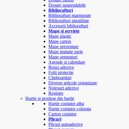
Dosare suspendabile
Bibliorafturi
Bibliorafturi marmorate
Bibliorafturi plastifiate
Accesorii bibliorafturi
Mape si serviete
Mape plastic
Mape carton
Mape prezentare
Mape imitatie piele
Mape semnaturi
Agende si calendare
Benzi adezive
Folii protectie
Clipboarduri
Diverse articole organizare
Notesuri adezive
Registre
Hartie si produse din hartie
Hartie copiator alba
Hartie copiator colorata
Carton copiator
Plicuri
Plicuri autoadezive