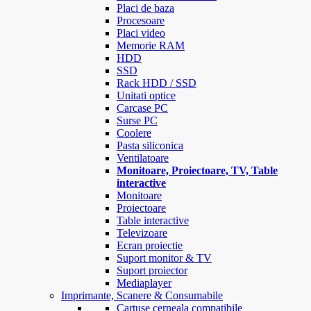
Placi de baza
Procesoare
Placi video
Memorie RAM
HDD
SSD
Rack HDD / SSD
Unitati optice
Carcase PC
Surse PC
Coolere
Pasta siliconica
Ventilatoare
Monitoare, Proiectoare, TV, Table
interactive
Monitoare
Proiectoare
Table interactive
Televizoare
Ecran proiectie
Suport monitor & TV
Suport proiector
Mediaplayer
Imprimante, Scanere & Consumabile
Cartuse cerneala compatibile