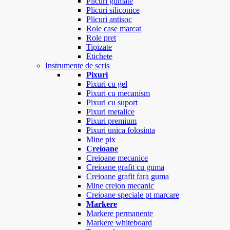
Plicuri gumate
Plicuri siliconice
Plicuri antisoc
Role case marcat
Role pret
Tipizate
Etichete
Instrumente de scris
Pixuri
Pixuri cu gel
Pixuri cu mecanism
Pixuri cu suport
Pixuri metalice
Pixuri premium
Pixuri unica folosinta
Mine pix
Creioane
Creioane mecanice
Creioane grafit cu guma
Creioane grafit fara guma
Mine creion mecanic
Creioane speciale pt marcare
Markere
Markere permanente
Markere whiteboard