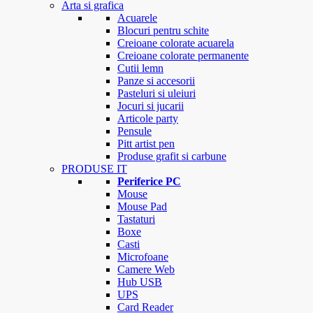
Arta si grafica
Acuarele
Blocuri pentru schite
Creioane colorate acuarela
Creioane colorate permanente
Cutii lemn
Panze si accesorii
Pasteluri si uleiuri
Jocuri si jucarii
Articole party
Pensule
Pitt artist pen
Produse grafit si carbune
PRODUSE IT
Periferice PC
Mouse
Mouse Pad
Tastaturi
Boxe
Casti
Microfoane
Camere Web
Hub USB
UPS
Card Reader