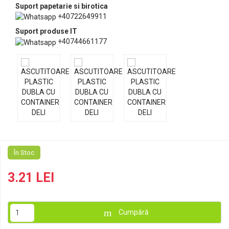
Suport papetarie si birotica
+40722649911
Suport produse IT
+40744661177
În Stoc
3.21 LEI
Cumpără