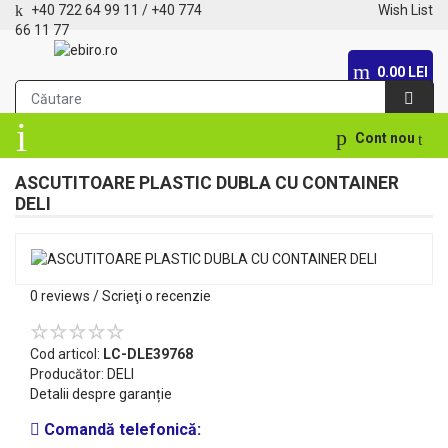
+40 722 64 99 11
/
+40 774
Wish List
66 11 77
0.00 LEI
Cont nou
ASCUTITOARE PLASTIC DUBLA CU CONTAINER
DELI
0 reviews
/
Scrieţi o recenzie
Cod articol:
LC-DLE39768
Producător:
DELI
Detalii despre garanție
Comandă telefonică: