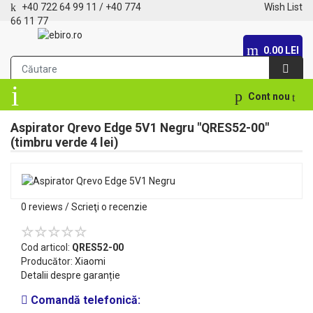
+40 722 64 99 11
/
+40 774
Wish List
66 11 77
0.00 LEI
Cont nou
Aspirator Qrevo Edge 5V1 Negru "QRES52-00"
(timbru verde 4 lei)
0 reviews
/
Scrieţi o recenzie
Cod articol:
QRES52-00
Producător:
Xiaomi
Detalii despre garanție
Comandă telefonică: