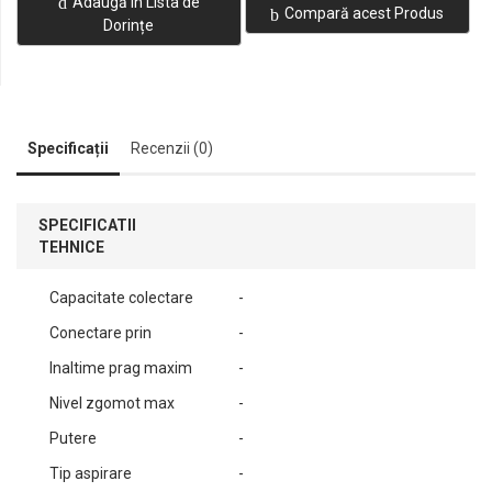
Adaugă în Lista de
Compară acest Produs
Dorințe
Specificații
Recenzii (0)
SPECIFICATII
TEHNICE
Capacitate colectare
-
Conectare prin
-
Inaltime prag maxim
-
Nivel zgomot max
-
Putere
-
Tip aspirare
-