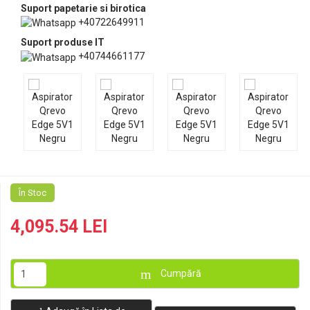
Suport papetarie si birotica
+40722649911
Suport produse IT
+40744661177
În Stoc
4,095.54 LEI
Cumpără