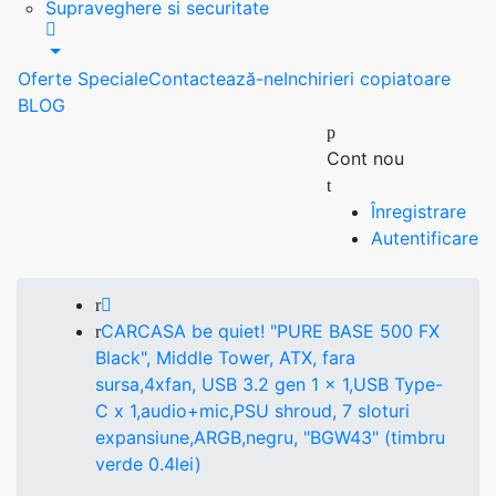
Supraveghere si securitate
Oferte Speciale
Contactează-ne
Inchirieri copiatoare
BLOG
Cont nou
Înregistrare
Autentificare
CARCASA be quiet! "PURE BASE 500 FX
Black", Middle Tower, ATX, fara
sursa,4xfan, USB 3.2 gen 1 x 1,USB Type-
C x 1,audio+mic,PSU shroud, 7 sloturi
expansiune,ARGB,negru, "BGW43" (timbru
verde 0.4lei)