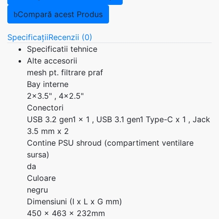
Compară acest Produs
Specificații
Recenzii (0)
Specificatii tehnice
Alte accesorii
mesh pt. filtrare praf
Bay interne
2x3.5" , 4x2.5"
Conectori
USB 3.2 gen1 x 1 , USB 3.1 gen1 Type-C x 1 , Jack
3.5 mm x 2
Contine PSU shroud (compartiment ventilare
sursa)
da
Culoare
negru
Dimensiuni (I x L x G mm)
450 x 463 x 232mm