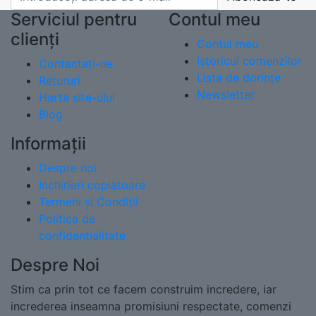
Serviciul pentru
Contul meu
clienți
Contul meu
Istoricul comenzilor
Contactați-ne
Lista de dorințe
Retururi
Newsletter
Harta site-ului
Blog
Informații
Despre noi
Inchirieri copiatoare
Termeni și Condiții
Politica de
confidentialitate
Despre Noi
Stim ca prin tot ce facem construim incredere, iar
increderea inseamna promisiuni respectate, comenzi