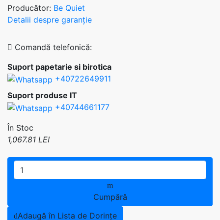
Producător:
Be Quiet
Detalii despre garanție
Comandă telefonică:
Suport papetarie si birotica
+40722649911
Suport produse IT
+40744661177
În Stoc
1,067.81 LEI
Cumpără
Adaugă în Lista de Dorințe