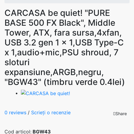
CARCASA be quiet! "PURE
BASE 500 FX Black", Middle
Tower, ATX, fara sursa,4xfan,
USB 3.2 gen 1 x 1,USB Type-C
x 1,audio+mic,PSU shroud, 7
sloturi
expansiune,ARGB,negru,
"BGW43" (timbru verde 0.4lei)
0 reviews
/
Scrieţi o recenzie
Share
Cod articol:
BGW43