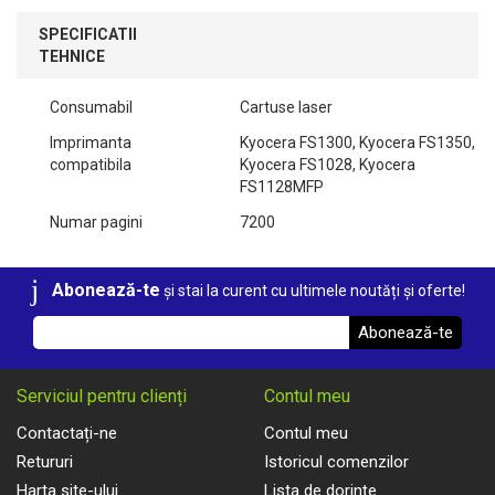
SPECIFICATII
TEHNICE
Consumabil
Cartuse laser
Imprimanta
Kyocera FS1300, Kyocera FS1350,
compatibila
Kyocera FS1028, Kyocera
FS1128MFP
Numar pagini
7200
Abonează-te
și stai la curent cu ultimele noutăți și oferte!
Abonează-te
Serviciul pentru clienți
Contul meu
Contactați-ne
Contul meu
Retururi
Istoricul comenzilor
Harta site-ului
Lista de dorințe