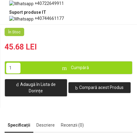
+40722649911
Suport produse IT
+40744661177
În Stoc
45.68 LEI
Cumpără
Adaugă în Lista de
Compară acest Produs
Dorințe
Specificații
Descriere
Recenzii (0)