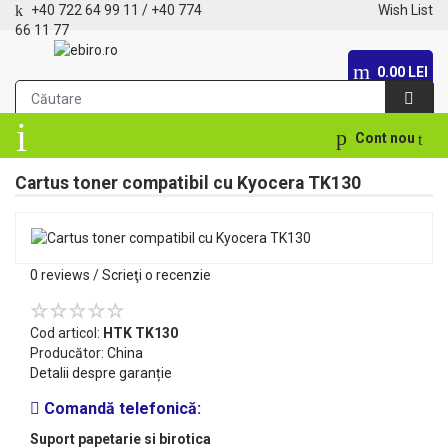
+40 722 64 99 11
/
+40 774
Wish List
66 11 77
0.00 LEI
Cont nou
Cartus toner compatibil cu Kyocera TK130
0 reviews
/
Scrieţi o recenzie
Cod articol:
HTK TK130
Producător:
China
Detalii despre garanție
Comandă telefonică:
Suport papetarie si birotica