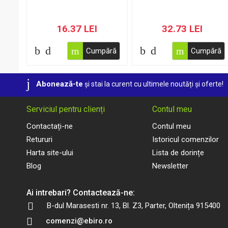
16.37 LEI
32.73 LEI
Cumpără
Cumpără
Abonează-te
și stai la curent cu ultimele noutăți și oferte!
Serviciul pentru clienți
Contul meu
Contactați-ne
Contul meu
Retururi
Istoricul comenzilor
Harta site-ului
Lista de dorințe
Blog
Newsletter
Ai intrebari? Contactează-ne:
B-dul Marasesti nr. 13, Bl. Z3, Parter, Oltenița 915400
comenzi@ebiro.ro