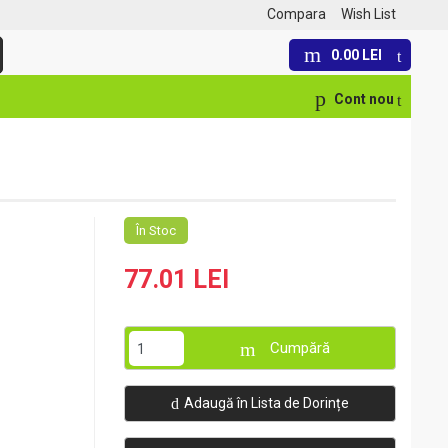
Compara
Wish List
0.00 LEI
Cont nou
În Stoc
77.01 LEI
Cumpără
Adaugă în Lista de Dorințe