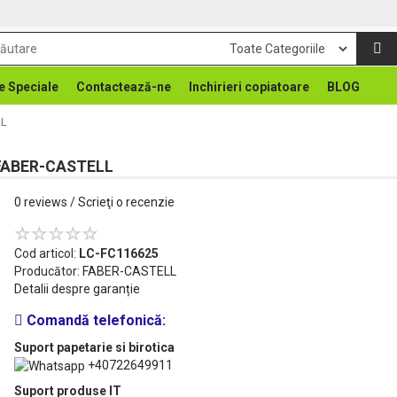
e Speciale
Contactează-ne
Inchirieri copiatoare
BLOG
LL
FABER-CASTELL
0 reviews
/
Scrieţi o recenzie
Cod articol:
LC-FC116625
Producător:
FABER-CASTELL
Detalii despre garanție
Comandă telefonică:
Suport papetarie si birotica
+40722649911
Suport produse IT