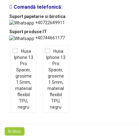
Comandă telefonică:
Suport papetarie si birotica
+40722649911
Suport produse IT
+40744661177
În Stoc