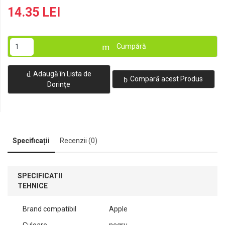
14.35 LEI
Cumpără
Adaugă în Lista de
Compară acest Produs
Dorințe
Specificații
Recenzii (0)
SPECIFICATII
TEHNICE
Brand compatibil
Apple
Culoare
negru