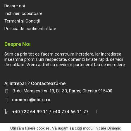
Despre noi
Inchirieri copiatoare
Termeni și Condiții
Politica de confidentialitate
Despre Noi
Stim ca prin tot ce facem construim incredere, iar increderea
inseamna promisiuni respectate, comenzi livrate rapid, servicii
de calitate. Vrem astfel sa devenim partenerul tau de incredere.
Ai intrebari? Contactează-ne:
B-dul Marasesti nr. 13, Bl. Z3, Parter, Oltenița 915400
comenzi@ebiro.ro
/
+40 722 64 99 11
+40 774 66 11 77
Utilizăm fișiere cookies. Vă rugăm să citiți modul în care Dinamic