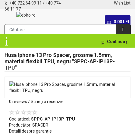
+40 722 64 99 11
/
+40 774
Wish List
66 11 77
0.00 LEI
Cont nou
Husa Iphone 13 Pro Spacer, grosime 1.5mm,
material flexibil TPU, negru "SPPC-AP-IP13P-
TPU"
0 reviews
/
Scrieţi o recenzie
Cod articol:
SPPC-AP-IP13P-TPU
Producător:
SPACER
Detalii despre garanție