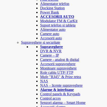
Alimentator telefon
Docking Station
Power Bank
ACCESORII AUTO
Modulator FM & CarKit
Suport telefon si tableta
Alimentator auto
Camere auto
Accesorii auto
Supraveghere si securitate
Supraveghere
DVR & NVR
Camere – IP
Camere - analog & digital
Accesorii supraveghere
Monitoare supraveghere
Role cablu UTP/ FTP
Mufe "RJ45" & Prize retea
NAS
NAS – licente supraveghere
Alarme & interfoane
Control panels & Keypads
Control acces
Senzori alarma – Smart Home
Accesorii alarme