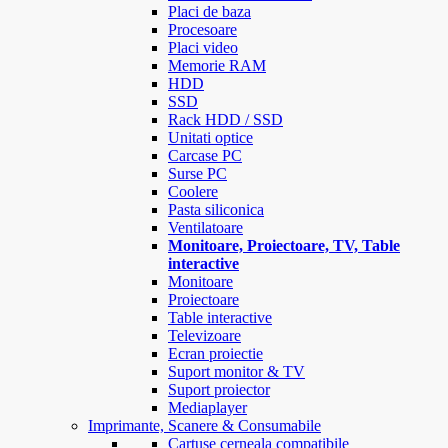
Placi de baza
Procesoare
Placi video
Memorie RAM
HDD
SSD
Rack HDD / SSD
Unitati optice
Carcase PC
Surse PC
Coolere
Pasta siliconica
Ventilatoare
Monitoare, Proiectoare, TV, Table
interactive
Monitoare
Proiectoare
Table interactive
Televizoare
Ecran proiectie
Suport monitor & TV
Suport proiector
Mediaplayer
Imprimante, Scanere & Consumabile
Cartuse cerneala compatibile