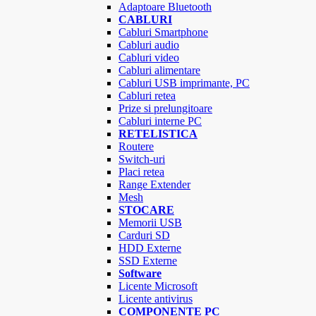
Adaptoare Bluetooth
CABLURI
Cabluri Smartphone
Cabluri audio
Cabluri video
Cabluri alimentare
Cabluri USB imprimante, PC
Cabluri retea
Prize si prelungitoare
Cabluri interne PC
RETELISTICA
Routere
Switch-uri
Placi retea
Range Extender
Mesh
STOCARE
Memorii USB
Carduri SD
HDD Externe
SSD Externe
Software
Licente Microsoft
Licente antivirus
COMPONENTE PC