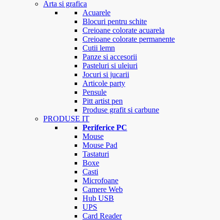
Arta si grafica
Acuarele
Blocuri pentru schite
Creioane colorate acuarela
Creioane colorate permanente
Cutii lemn
Panze si accesorii
Pasteluri si uleiuri
Jocuri si jucarii
Articole party
Pensule
Pitt artist pen
Produse grafit si carbune
PRODUSE IT
Periferice PC
Mouse
Mouse Pad
Tastaturi
Boxe
Casti
Microfoane
Camere Web
Hub USB
UPS
Card Reader