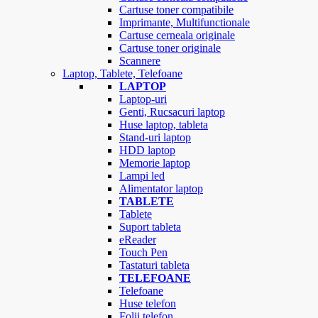
Cartuse toner compatibile
Imprimante, Multifunctionale
Cartuse cerneala originale
Cartuse toner originale
Scannere
Laptop, Tablete, Telefoane
LAPTOP
Laptop-uri
Genti, Rucsacuri laptop
Huse laptop, tableta
Stand-uri laptop
HDD laptop
Memorie laptop
Lampi led
Alimentator laptop
TABLETE
Tablete
Suport tableta
eReader
Touch Pen
Tastaturi tableta
TELEFOANE
Telefoane
Huse telefon
Folii telefon