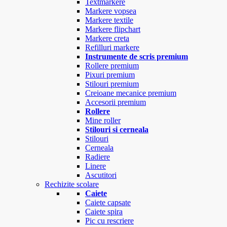
Textmarkere
Markere vopsea
Markere textile
Markere flipchart
Markere creta
Refilluri markere
Instrumente de scris premium
Rollere premium
Pixuri premium
Stilouri premium
Creioane mecanice premium
Accesorii premium
Rollere
Mine roller
Stilouri si cerneala
Stilouri
Cerneala
Radiere
Linere
Ascutitori
Rechizite scolare
Caiete
Caiete capsate
Caiete spira
Pic cu rescriere