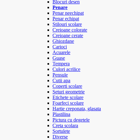
Blocuri desen
Penare
Penar neechipat
Penar echipat
Stilouri scolare
Creioane colorate
Creioane cerate
Ghiozdane
Carioci
Acuarele
Guase
Tempera
Culori acrilice
Pensule
Cutii apa
Coperti scolare
Seturi geometrie
Etichete scolare
Foarfeci scolare
Hartie creponata, glasata
Plastilina
Pictura cu degetele
Creta scolara
Sortulete
Diverse