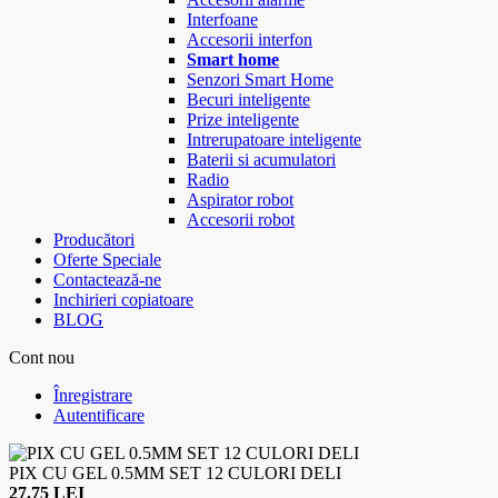
Interfoane
Accesorii interfon
Smart home
Senzori Smart Home
Becuri inteligente
Prize inteligente
Intrerupatoare inteligente
Baterii si acumulatori
Radio
Aspirator robot
Accesorii robot
Producători
Oferte Speciale
Contactează-ne
Inchirieri copiatoare
BLOG
Cont nou
Înregistrare
Autentificare
PIX CU GEL 0.5MM SET 12 CULORI DELI
27.75 LEI