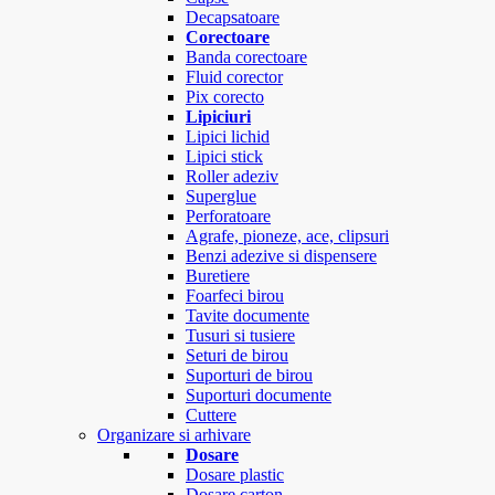
Decapsatoare
Corectoare
Banda corectoare
Fluid corector
Pix corecto
Lipiciuri
Lipici lichid
Lipici stick
Roller adeziv
Superglue
Perforatoare
Agrafe, pioneze, ace, clipsuri
Benzi adezive si dispensere
Buretiere
Foarfeci birou
Tavite documente
Tusuri si tusiere
Seturi de birou
Suporturi de birou
Suporturi documente
Cuttere
Organizare si arhivare
Dosare
Dosare plastic
Dosare carton