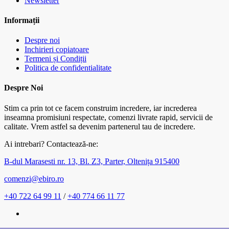
Newsletter
Informații
Despre noi
Inchirieri copiatoare
Termeni și Condiții
Politica de confidentialitate
Despre Noi
Stim ca prin tot ce facem construim incredere, iar increderea
inseamna promisiuni respectate, comenzi livrate rapid, servicii de
calitate. Vrem astfel sa devenim partenerul tau de incredere.
Ai intrebari? Contactează-ne:
B-dul Marasesti nr. 13, Bl. Z3, Parter, Oltenița 915400
comenzi@ebiro.ro
+40 722 64 99 11
/
+40 774 66 11 77