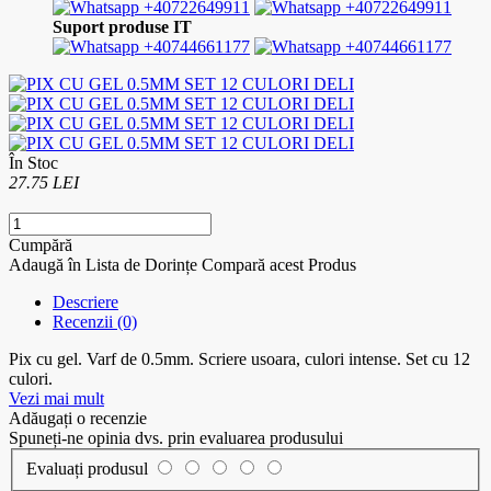
+40722649911
+40722649911
Suport produse IT
+40744661177
+40744661177
În Stoc
27.75 LEI
Cumpără
Adaugă în Lista de Dorințe
Compară acest Produs
Descriere
Recenzii (0)
Pix cu gel. Varf de 0.5mm. Scriere usoara, culori intense. Set cu 12
culori.
Vezi mai mult
Adăugați o recenzie
Spuneți-ne opinia dvs. prin evaluarea produsului
Evaluați produsul