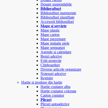
Dosare suspendabile
Bibliorafturi
Bibliorafturi marmorate
Bibliorafturi plastifiate
Accesorii bibliorafturi
Mape si serviete
Mape plastic
Mape carton
Mape prezentare
Mape imitatie piele
Mape semnaturi
Agende si calendare
Benzi adezive
Folii protectie
Clipboarduri
Diverse articole organizare
Notesuri adezive
Registre
Hartie si produse din hartie
Hartie copiator alba
Hartie copiator colorata
Carton copiator
Plicuri
Plicuri autoadezive