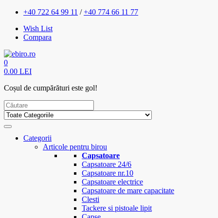
+40 722 64 99 11
/
+40 774 66 11 77
Wish List
Compara
0
0.00 LEI
Coșul de cumpărături este gol!
Categorii
Articole pentru birou
Capsatoare
Capsatoare 24/6
Capsatoare nr.10
Capsatoare electrice
Capsatoare de mare capacitate
Clesti
Tackere si pistoale lipit
Capse