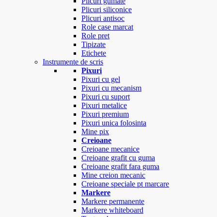
Plicuri gumate
Plicuri siliconice
Plicuri antisoc
Role case marcat
Role pret
Tipizate
Etichete
Instrumente de scris
Pixuri
Pixuri cu gel
Pixuri cu mecanism
Pixuri cu suport
Pixuri metalice
Pixuri premium
Pixuri unica folosinta
Mine pix
Creioane
Creioane mecanice
Creioane grafit cu guma
Creioane grafit fara guma
Mine creion mecanic
Creioane speciale pt marcare
Markere
Markere permanente
Markere whiteboard