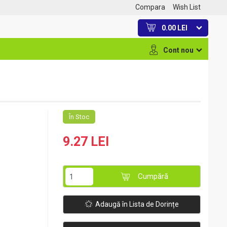
Compara
Wish List
0.00 LEI
Cont nou
În Stoc
9.27 LEI
Cumpără
Adaugă în Lista de Dorințe