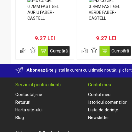
9.27 LEI
9.27 LEI
Cumpără
Cumpără
Abonează-te
și stai la curent cu ultimele noutăți și ofert
Serviciul pentru clienți
Contul meu
Contactați-ne
Contul meu
Retururi
Istoricul comenzilor
Harta site-ului
Lista de dorințe
Blog
Newsletter