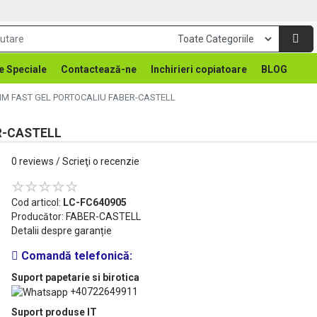
e Speciale
Contactează-ne
Inchirieri copiatoare
BLOG
7MM FAST GEL PORTOCALIU FABER-CASTELL
ER-CASTELL
0 reviews
/
Scrieţi o recenzie
Cod articol:
LC-FC640905
Producător:
FABER-CASTELL
Detalii despre garanție
Comandă telefonică:
Suport papetarie si birotica
+40722649911
Suport produse IT