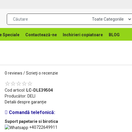
e Speciale
Contactează-ne
Inchirieri copiatoare
BLOG
0 reviews
/
Scrieţi o recenzie
Cod articol:
LC-DLE39504
Producător:
DELI
Detalii despre garanție
Comandă telefonică:
Suport papetarie si birotica
+40722649911