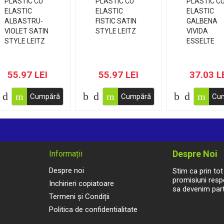
55.97 LEI
55.97 LEI
37.03 L
Cumpără
Cumpără
Cu
Despre Noi
Informații
Despre noi
Stim ca prin to
promisiuni respe
Inchirieri copiatoare
sa devenim part
Termeni și Condiții
Politica de confidentialitate