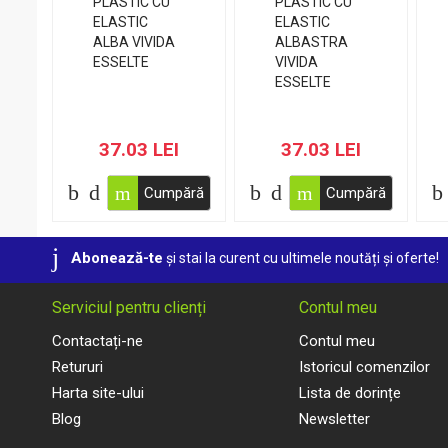
37.03 LEI
37.03 LEI
Cumpără
Cumpără
Abonează-te
și stai la curent cu ultimele noutăți și oferte!
Serviciul pentru clienți
Contul meu
Contactați-ne
Contul meu
Retururi
Istoricul comenzilor
Harta site-ului
Lista de dorințe
Blog
Newsletter