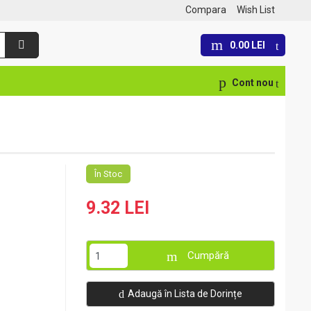
Compara
Wish List
0.00 LEI
Cont nou
În Stoc
9.32 LEI
Cumpără
Adaugă în Lista de Dorințe