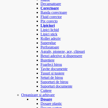
Decapsatoare
Corectoare
Banda corectoare
Fluid corector
Pix corecto
Lipiciuri
Lipici lichid
Lipici stick
Roller adeziv
Superglue
Perforatoare
Agrafe, pioneze, ace, clipsuri
Benzi adezive si dispensere
Buretiere
Foarfeci birou
Tavite documente
Tusuri si tusiere
Seturi de birou
Suporturi de birou
Suporturi documente
Cuttere
Organizare si arhivare
Dosare
Dosare plastic
Dosare carton