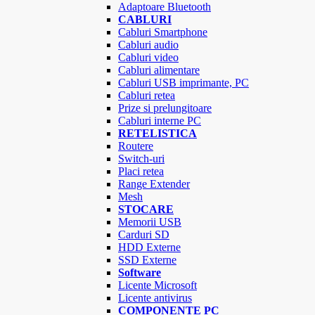
Adaptoare Bluetooth
CABLURI
Cabluri Smartphone
Cabluri audio
Cabluri video
Cabluri alimentare
Cabluri USB imprimante, PC
Cabluri retea
Prize si prelungitoare
Cabluri interne PC
RETELISTICA
Routere
Switch-uri
Placi retea
Range Extender
Mesh
STOCARE
Memorii USB
Carduri SD
HDD Externe
SSD Externe
Software
Licente Microsoft
Licente antivirus
COMPONENTE PC