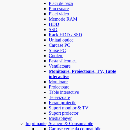
Placi de baza
Procesoare
Placi video
Memorie RAM
HDD
SSD
Rack HDD / SSD
Unitati optice
Carcase PC
Surse PC
Coolere
Pasta siliconica
Ventilatoare
Monitoare, Proiectoare, TV, Table
interactive
Monitoare
Proiectoare
Table interactive
Televizoare
Ecran proiectie
Suport monitor & TV
Suport proiector
Mediaplayer
Imprimante, Scanere & Consumabile
Cartuse cerneala compatibile