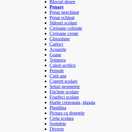
Blocuri desen
Penare
Penar neechipat
Penar echipat
Stilouri scolare
Creioane colorate
Creioane cerate
Ghiozdane
Carioci
Acuarele
Guase
Tempera
Culori acrilice
Pensule
Cutii apa
Coperti scolare
Seturi geometrie
Etichete scolare
Foarfeci scolare
Hartie creponata, glasata
Plastilina
Pictura cu degetele
Creta scolara
Sortulete
Diverse