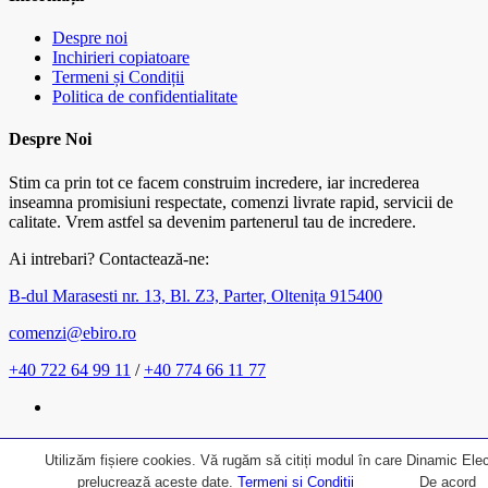
Despre noi
Inchirieri copiatoare
Termeni și Condiții
Politica de confidentialitate
Despre Noi
Stim ca prin tot ce facem construim incredere, iar increderea
inseamna promisiuni respectate, comenzi livrate rapid, servicii de
calitate. Vrem astfel sa devenim partenerul tau de incredere.
Ai intrebari? Contactează-ne:
B-dul Marasesti nr. 13, Bl. Z3, Parter, Oltenița 915400
comenzi@ebiro.ro
+40 722 64 99 11
/
+40 774 66 11 77
Utilizăm fișiere cookies. Vă rugăm să citiți modul în care Dinamic Elec
prelucrează aceste date.
Termeni și Condiții
De acord
Creat de: