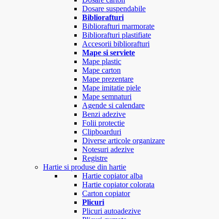
Dosare suspendabile
Bibliorafturi
Bibliorafturi marmorate
Bibliorafturi plastifiate
Accesorii bibliorafturi
Mape si serviete
Mape plastic
Mape carton
Mape prezentare
Mape imitatie piele
Mape semnaturi
Agende si calendare
Benzi adezive
Folii protectie
Clipboarduri
Diverse articole organizare
Notesuri adezive
Registre
Hartie si produse din hartie
Hartie copiator alba
Hartie copiator colorata
Carton copiator
Plicuri
Plicuri autoadezive