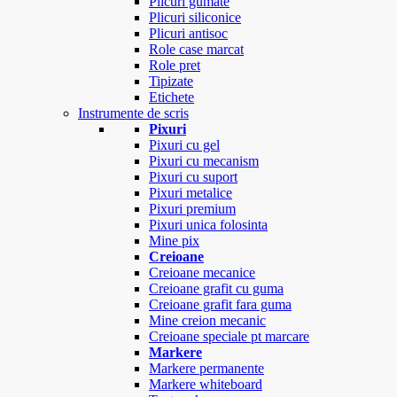
Plicuri gumate
Plicuri siliconice
Plicuri antisoc
Role case marcat
Role pret
Tipizate
Etichete
Instrumente de scris
Pixuri
Pixuri cu gel
Pixuri cu mecanism
Pixuri cu suport
Pixuri metalice
Pixuri premium
Pixuri unica folosinta
Mine pix
Creioane
Creioane mecanice
Creioane grafit cu guma
Creioane grafit fara guma
Mine creion mecanic
Creioane speciale pt marcare
Markere
Markere permanente
Markere whiteboard