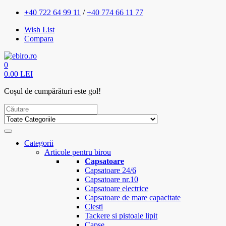
+40 722 64 99 11
/
+40 774 66 11 77
Wish List
Compara
0
0.00 LEI
Coșul de cumpărături este gol!
Categorii
Articole pentru birou
Capsatoare
Capsatoare 24/6
Capsatoare nr.10
Capsatoare electrice
Capsatoare de mare capacitate
Clesti
Tackere si pistoale lipit
Capse