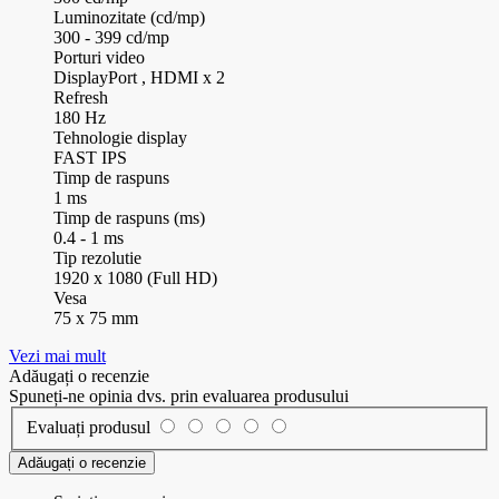
Luminozitate (cd/mp)
300 - 399 cd/mp
Porturi video
DisplayPort , HDMI x 2
Refresh
180 Hz
Tehnologie display
FAST IPS
Timp de raspuns
1 ms
Timp de raspuns (ms)
0.4 - 1 ms
Tip rezolutie
1920 x 1080 (Full HD)
Vesa
75 x 75 mm
Vezi mai mult
Adăugați o recenzie
Spuneți-ne opinia dvs. prin evaluarea produsului
Evaluați produsul
Adăugați o recenzie