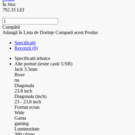
În Stoc
792.35 LEI
Cumpără
Adaugă în Lista de Dorințe
Compară acest Produs
Specificații
Recenzii (0)
Specificatii tehnice
Alte porturi (iesire casti/ USB)
Jack 3.5mm
Boxe
nu
Diagonala
23.8 inch
Diagonala (inch)
23 - 23.8 inch
Format ecran
Wide
Gama
gaming
Luminozitate
300 cd/mp