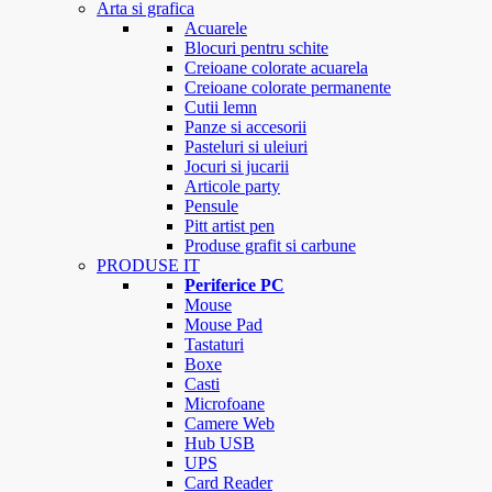
Arta si grafica
Acuarele
Blocuri pentru schite
Creioane colorate acuarela
Creioane colorate permanente
Cutii lemn
Panze si accesorii
Pasteluri si uleiuri
Jocuri si jucarii
Articole party
Pensule
Pitt artist pen
Produse grafit si carbune
PRODUSE IT
Periferice PC
Mouse
Mouse Pad
Tastaturi
Boxe
Casti
Microfoane
Camere Web
Hub USB
UPS
Card Reader