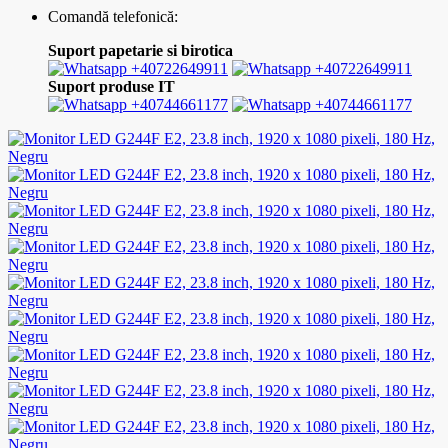
Comandă telefonică:
Suport papetarie si birotica
+40722649911
+40722649911
Suport produse IT
+40744661177
+40744661177