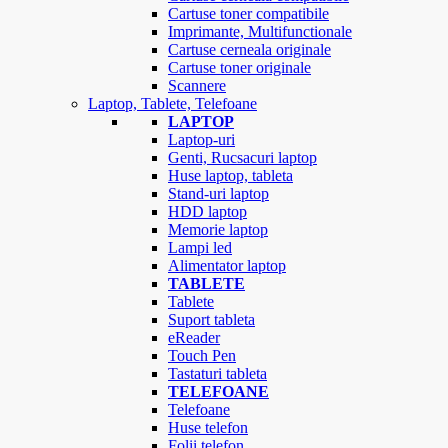
Cartuse toner compatibile
Imprimante, Multifunctionale
Cartuse cerneala originale
Cartuse toner originale
Scannere
Laptop, Tablete, Telefoane
LAPTOP
Laptop-uri
Genti, Rucsacuri laptop
Huse laptop, tableta
Stand-uri laptop
HDD laptop
Memorie laptop
Lampi led
Alimentator laptop
TABLETE
Tablete
Suport tableta
eReader
Touch Pen
Tastaturi tableta
TELEFOANE
Telefoane
Huse telefon
Folii telefon