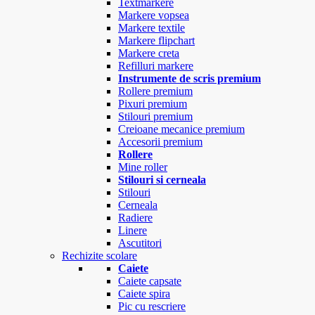
Textmarkere
Markere vopsea
Markere textile
Markere flipchart
Markere creta
Refilluri markere
Instrumente de scris premium
Rollere premium
Pixuri premium
Stilouri premium
Creioane mecanice premium
Accesorii premium
Rollere
Mine roller
Stilouri si cerneala
Stilouri
Cerneala
Radiere
Linere
Ascutitori
Rechizite scolare
Caiete
Caiete capsate
Caiete spira
Pic cu rescriere