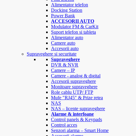
Alimentator telefon
Docking Station
Power Bank
ACCESORII AUTO
Modulator FM & CarKit
Suport telefon si tableta
Alimentator auto
Camere auto
Accesorii auto
Supraveghere si securitate
Supraveghere
DVR & NVR
Camere – IP
Camere - analog & digital
Accesorii supraveghere
Monitoare supraveghere
Role cablu UTP/ FTP
Mufe "RJ45" & Prize retea
NAS
NAS – licente supraveghere
Alarme & interfoane
Control panels & Keypads
Control acces
Senzori alarma – Smart Home
Accesorii alarme