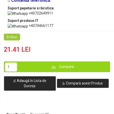
Comandă telefonică:
Suport papetarie si birotica
+40722649911
Suport produse IT
+40744661177
În Stoc
21.41 LEI
Cumpără
Adaugă în Lista de
Compară acest Produs
Dorințe