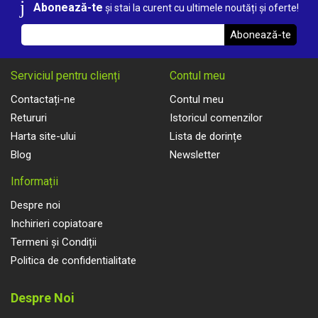
Abonează-te
și stai la curent cu ultimele noutăți și oferte!
Abonează-te
Serviciul pentru clienți
Contul meu
Contactați-ne
Contul meu
Retururi
Istoricul comenzilor
Harta site-ului
Lista de dorințe
Blog
Newsletter
Informații
Despre noi
Inchirieri copiatoare
Termeni și Condiții
Politica de confidentialitate
Despre Noi