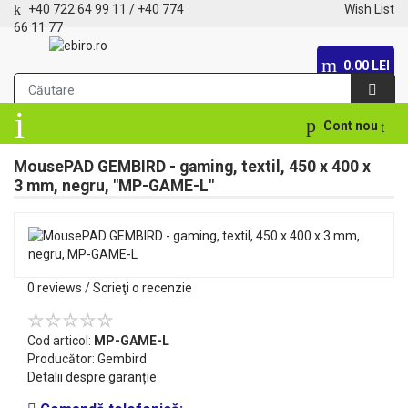
+40 722 64 99 11
/
+40 774
Wish List
66 11 77
0.00 LEI
Cont nou
MousePAD GEMBIRD - gaming, textil, 450 x 400 x
3 mm, negru, "MP-GAME-L"
0 reviews
/
Scrieţi o recenzie
Cod articol:
MP-GAME-L
Producător:
Gembird
Detalii despre garanție