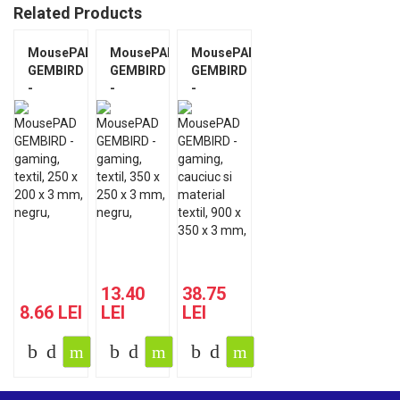
Related Products
MousePAD
MousePAD
MousePAD
GEMBIRD
GEMBIRD
GEMBIRD
-
-
-
gaming,
gaming,
gaming,
textil,
textil,
cauciuc
250 x
350 x
si
200 x 3
250 x 3
material
mm,
mm,
textil,
negru,
negru,
900 x
"MP-
"MP-
350 x 3
GAME-
GAME-
mm,
S"
M"
negru,
"MP-
GAME-
13.40
38.75
XL"
8.66 LEI
LEI
LEI