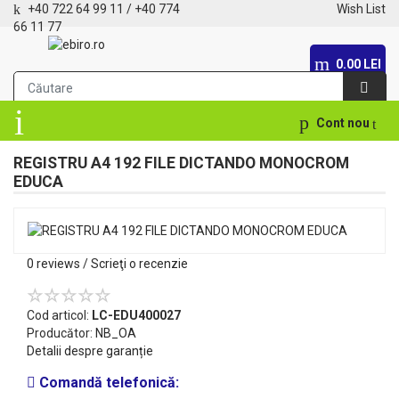
+40 722 64 99 11
/
+40 774
Wish List
66 11 77
0.00 LEI
Cont nou
REGISTRU A4 192 FILE DICTANDO MONOCROM
EDUCA
0 reviews
/
Scrieţi o recenzie
Cod articol:
LC-EDU400027
Producător:
NB_OA
Detalii despre garanție
Comandă telefonică: