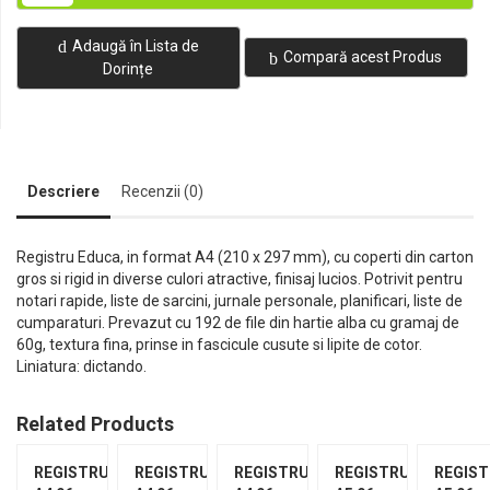
Adaugă în Lista de
Compară acest Produs
Dorințe
Descriere
Recenzii (0)
Registru Educa, in format A4 (210 x 297 mm), cu coperti din carton
gros si rigid in diverse culori atractive, finisaj lucios. Potrivit pentru
notari rapide, liste de sarcini, jurnale personale, planificari, liste de
cumparaturi. Prevazut cu 192 de file din hartie alba cu gramaj de
60g, textura fina, prinse in fascicule cusute si lipite de cotor.
Liniatura: dictando.
Related Products
REGISTRU
REGISTRU
REGISTRU
REGISTRU
REGIS