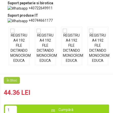
Suport papetarie si birotica
+40722649911
Suport produse IT
+40744661177
În Stoc
44.36 LEI
Cumpără