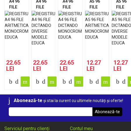
A4 96
A4 96
A4 96
A5 96
A5 96
FILE
FILE
FILE
FILE
FILE
ARITMETICA
DICTANDO
DICTANDO
ARITMETICA
DICTA
MONOCROM
DIVERSE
MONOCROM
MONOCROM
DIVERS
EDUCA
MODELE
EDUCA
EDUCA
MODEL
EDUCA
EDUCA
22.65
22.65
22.65
12.27
12.27
LEI
LEI
LEI
LEI
LEI
Abonează-te
și stai la curent cu ultimele noutăți și oferte!
Abonează-te
Serviciul pentru clienți
Contul meu