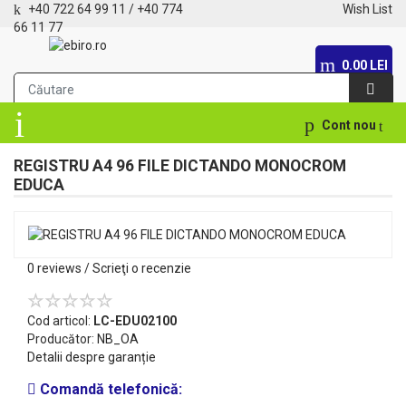
+40 722 64 99 11
/
+40 774
Wish List
66 11 77
0.00 LEI
Cont nou
REGISTRU A4 96 FILE DICTANDO MONOCROM
EDUCA
0 reviews
/
Scrieţi o recenzie
Cod articol:
LC-EDU02100
Producător:
NB_OA
Detalii despre garanție
Comandă telefonică: