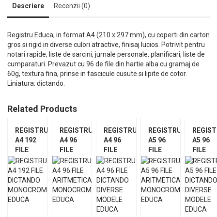
Descriere
Recenzii (0)
Registru Educa, in format A4 (210 x 297 mm), cu coperti din carton
gros si rigid in diverse culori atractive, finisaj lucios. Potrivit pentru
notari rapide, liste de sarcini, jurnale personale, planificari, liste de
cumparaturi. Prevazut cu 96 de file din hartie alba cu gramaj de
60g, textura fina, prinse in fascicule cusute si lipite de cotor.
Liniatura: dictando.
Related Products
REGISTRU
REGISTRU
REGISTRU
REGISTRU
REGIS
A4 192
A4 96
A4 96
A5 96
A5 96
FILE
FILE
FILE
FILE
FILE
DICTANDO
ARITMETICA
DICTANDO
ARITMETICA
DICTA
MONOCROM
MONOCROM
DIVERSE
MONOCROM
DIVERS
EDUCA
EDUCA
MODELE
EDUCA
MODEL
EDUCA
EDUCA