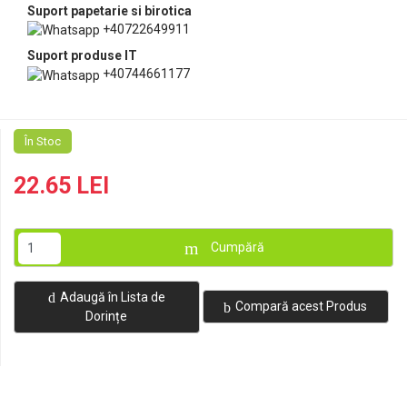
Suport papetarie si birotica
+40722649911
Suport produse IT
+40744661177
În Stoc
22.65 LEI
Cumpără
Adaugă în Lista de
Compară acest Produs
Dorințe