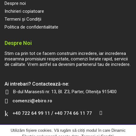
Despre noi
Inchirieri copiatoare
Termeni și Condiții
Politica de confidentialitate
Despre Noi
Stim ca prin tot ce facem construim incredere, iar increderea
inseamna promisiuni respectate, comenzi livrate rapid, servicii
de calitate. Vrem astfel sa devenim partenerul tau de incredere.
Ai intrebari? Contactează-ne:
B-dul Marasesti nr. 13, Bl. Z3, Parter, Oltenița 915400
comenzi@ebiro.ro
/
+40 722 64 99 11
+40 774 66 11 77
Utilizăm fișiere cookies. Vă rugăm să citiți modul în care Dinamic