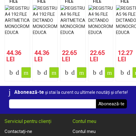
FILE
FILE
FILE
FILE
FILE
ARITMETICA
DICTANDO
ARITMETICA
DICTANDO
DICTA
MONOCROM
MONOCROM
MONOCROM
MONOCROM
MONO
EDUCA
EDUCA
EDUCA
EDUCA
EDUCA
44.36
44.36
22.65
22.65
12.27
LEI
LEI
LEI
LEI
LEI
Abonează-te
și stai la curent cu ultimele noutăți și oferte!
Abonează-te
Serviciul pentru clienți
Contul meu
Contactați-ne
Contul meu