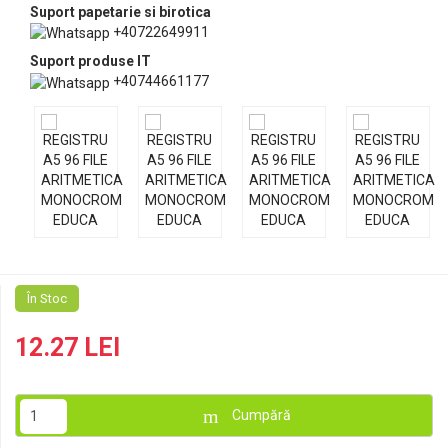
Suport papetarie si birotica
+40722649911
Suport produse IT
+40744661177
În Stoc
12.27 LEI
Cumpără