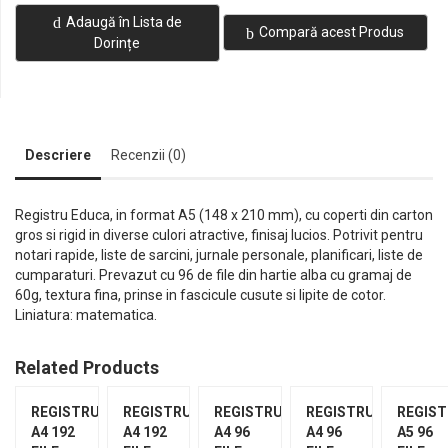
Adaugă în Lista de
Compară acest Produs
Dorințe
Descriere
Recenzii (0)
Registru Educa, in format A5 (148 x 210 mm), cu coperti din carton
gros si rigid in diverse culori atractive, finisaj lucios. Potrivit pentru
notari rapide, liste de sarcini, jurnale personale, planificari, liste de
cumparaturi. Prevazut cu 96 de file din hartie alba cu gramaj de
60g, textura fina, prinse in fascicule cusute si lipite de cotor.
Liniatura: matematica.
Related Products
REGISTRU
REGISTRU
REGISTRU
REGISTRU
REGIS
A4 192
A4 192
A4 96
A4 96
A5 96