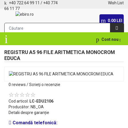
+40 722 64 99 11
/
+40 774
Wish List
66 11 77
0.00 LEI
Cont nou
REGISTRU A5 96 FILE ARITMETICA MONOCROM
EDUCA
0 reviews
/
Scrieţi o recenzie
Cod articol:
LC-EDU2106
Producător:
NB_OA
Detalii despre garanție
Comandă telefonică: