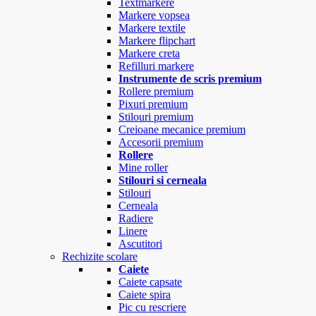
Textmarkere
Markere vopsea
Markere textile
Markere flipchart
Markere creta
Refilluri markere
Instrumente de scris premium
Rollere premium
Pixuri premium
Stilouri premium
Creioane mecanice premium
Accesorii premium
Rollere
Mine roller
Stilouri si cerneala
Stilouri
Cerneala
Radiere
Linere
Ascutitori
Rechizite scolare
Caiete
Caiete capsate
Caiete spira
Pic cu rescriere