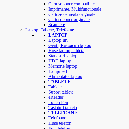
Cartuse toner compatibile
Imprimante, Multifunctionale
Cartuse cerneala originale
Cartuse toner originale
Scannere
Laptop, Tablete, Telefoane
LAPTOP
Laptop-uri
Genti, Rucsacuri laptop
Huse laptop, tableta
Stand-uri laptop
HDD laptop
Memorie laptop
Lampi led
Alimentator laptop
TABLETE
Tablete
Suport tableta
eReader
Touch Pen
Tastaturi tableta
TELEFOANE
Telefoane
Huse telefon
Folii telefon