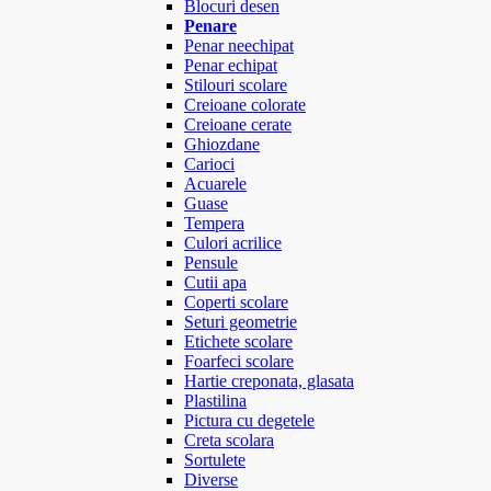
Blocuri desen
Penare
Penar neechipat
Penar echipat
Stilouri scolare
Creioane colorate
Creioane cerate
Ghiozdane
Carioci
Acuarele
Guase
Tempera
Culori acrilice
Pensule
Cutii apa
Coperti scolare
Seturi geometrie
Etichete scolare
Foarfeci scolare
Hartie creponata, glasata
Plastilina
Pictura cu degetele
Creta scolara
Sortulete
Diverse