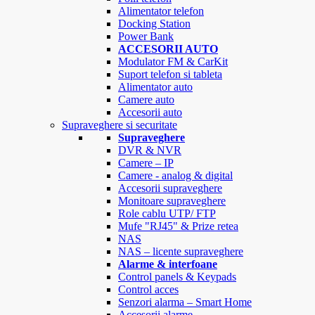
Alimentator telefon
Docking Station
Power Bank
ACCESORII AUTO
Modulator FM & CarKit
Suport telefon si tableta
Alimentator auto
Camere auto
Accesorii auto
Supraveghere si securitate
Supraveghere
DVR & NVR
Camere – IP
Camere - analog & digital
Accesorii supraveghere
Monitoare supraveghere
Role cablu UTP/ FTP
Mufe "RJ45" & Prize retea
NAS
NAS – licente supraveghere
Alarme & interfoane
Control panels & Keypads
Control acces
Senzori alarma – Smart Home
Accesorii alarme