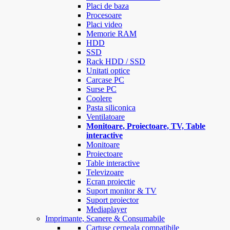
Placi de baza
Procesoare
Placi video
Memorie RAM
HDD
SSD
Rack HDD / SSD
Unitati optice
Carcase PC
Surse PC
Coolere
Pasta siliconica
Ventilatoare
Monitoare, Proiectoare, TV, Table
interactive
Monitoare
Proiectoare
Table interactive
Televizoare
Ecran proiectie
Suport monitor & TV
Suport proiector
Mediaplayer
Imprimante, Scanere & Consumabile
Cartuse cerneala compatibile