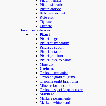
Plicuri gumate
Plicuri siliconice
Plicuri antisoc
Role case marcat
Role pret
Tipizate
Etichete
Instrumente de scris
Pixuri
Pixuri cu gel
Pixuri cu mecanism
Pixuri cu suport
Pixuri metalice
Pixuri premium
Pixuri unica folosinta
Mine pix
Creioane
Creioane mecanice
Creioane grafit cu guma
Creioane grafit fara guma
Mine creion mecanic
Creioane speciale pt marcare
Markere
Markere permanente
Markere whiteboard