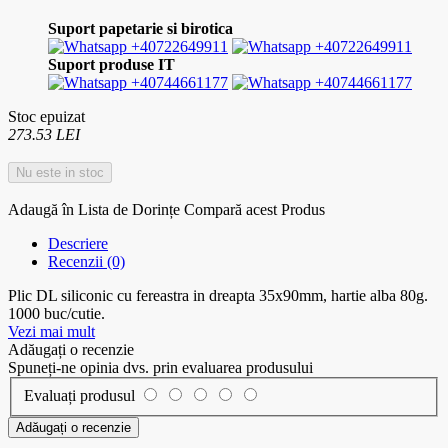
Suport papetarie si birotica
+40722649911
+40722649911
Suport produse IT
+40744661177
+40744661177
Stoc epuizat
273.53 LEI
Nu este in stoc
Adaugă în Lista de Dorințe
Compară acest Produs
Descriere
Recenzii (0)
Plic DL siliconic cu fereastra in dreapta 35x90mm, hartie alba 80g.
1000 buc/cutie.
Vezi mai mult
Adăugați o recenzie
Spuneți-ne opinia dvs. prin evaluarea produsului
Evaluați produsul
Adăugați o recenzie