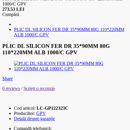
1000/C GPV
273.53 LEI
Cumpără
PLIC DL SILICON FER DR 35*90MM 80G 110*220MM
ALB 1000/C GPV
PLIC DL SILICON FER DR 35*90MM 80G
110*220MM ALB 1000/C GPV
Share
0 reviews
/
Scrieţi o recenzie
Cod articol:
LC-GP122323C
Producător:
GPV
Detalii despre garanție
Comandă telefonică: