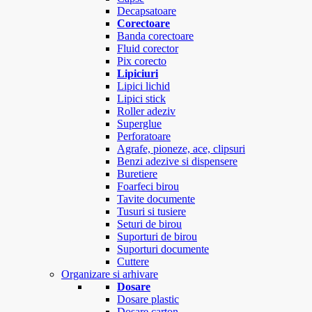
Decapsatoare
Corectoare
Banda corectoare
Fluid corector
Pix corecto
Lipiciuri
Lipici lichid
Lipici stick
Roller adeziv
Superglue
Perforatoare
Agrafe, pioneze, ace, clipsuri
Benzi adezive si dispensere
Buretiere
Foarfeci birou
Tavite documente
Tusuri si tusiere
Seturi de birou
Suporturi de birou
Suporturi documente
Cuttere
Organizare si arhivare
Dosare
Dosare plastic
Dosare carton