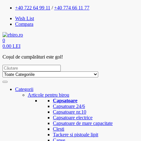
+40 722 64 99 11
/
+40 774 66 11 77
Wish List
Compara
0
0.00 LEI
Coșul de cumpărături este gol!
Categorii
Articole pentru birou
Capsatoare
Capsatoare 24/6
Capsatoare nr.10
Capsatoare electrice
Capsatoare de mare capacitate
Clesti
Tackere si pistoale lipit
Capse