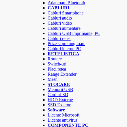
Adaptoare Bluetooth
CABLURI
Cabluri Smartphone
Cabluri audio
Cabluri video
Cabluri alimentare
Cabluri USB imprimante, PC
Cabluri retea
Prize si prelungitoare
Cabluri interne PC
RETELISTICA
Routere
Switch-uri
Placi retea
Range Extender
Mesh
STOCARE
Memorii USB
Carduri SD
HDD Externe
SSD Externe
Software
Licente Microsoft
Licente antivirus
COMPONENTE PC