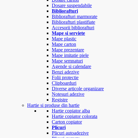
Dosare suspendabile
Bibliorafturi
Bibliorafturi marmorate
Bibliorafturi plastifiate
Accesorii bibliorafturi
Mape si serviete
Mape plastic
Mape carton
Mape prezentare
Mape imitatie piele
Mape semnaturi
Agende si calendare
Benzi adezive
Folii protectie
Clipboarduri
Diverse articole organizare
Notesuri adezive
Registre
Hartie si produse din hartie
Hartie copiator alba
Hartie copiator colorata
Carton copiator
Plicuri
Plicuri autoadezive