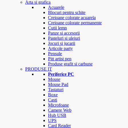
Arta si grafica
Acuarele
Blocuri pentru schite
Creioane colorate acuarela
Creioane colorate permanente
Cutii lemn
Panze si accesorii
Pasteluri si uleiuri
Jocuri si jucarii
Articole party
Pensule
Pitt artist pen
Produse grafit si carbune
PRODUSE IT
Periferice PC
Mouse
Mouse Pad
Tastaturi
Boxe
Casti
Microfoane
Camere Web
Hub USB
UPS
Card Reader