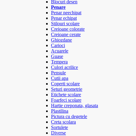
Blocuri desen
Penare
Penar neechipat
Penar echipat
Stilouri scolare
Creioane colorate
Creioane cerate
Ghiozdane
Carioci
Acuarele
Guase
Tempera
Culori acrilice
Pensule
Cutii apa
Coperti scolare
Seturi geometrie
Etichete scolare
Foarfeci scolare
Hartie creponata, glasata
Plastilina
Pictura cu degetele
Creta scolara
Sortulete
Diverse