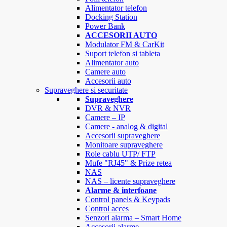
Alimentator telefon
Docking Station
Power Bank
ACCESORII AUTO
Modulator FM & CarKit
Suport telefon si tableta
Alimentator auto
Camere auto
Accesorii auto
Supraveghere si securitate
Supraveghere
DVR & NVR
Camere – IP
Camere - analog & digital
Accesorii supraveghere
Monitoare supraveghere
Role cablu UTP/ FTP
Mufe "RJ45" & Prize retea
NAS
NAS – licente supraveghere
Alarme & interfoane
Control panels & Keypads
Control acces
Senzori alarma – Smart Home
Accesorii alarme