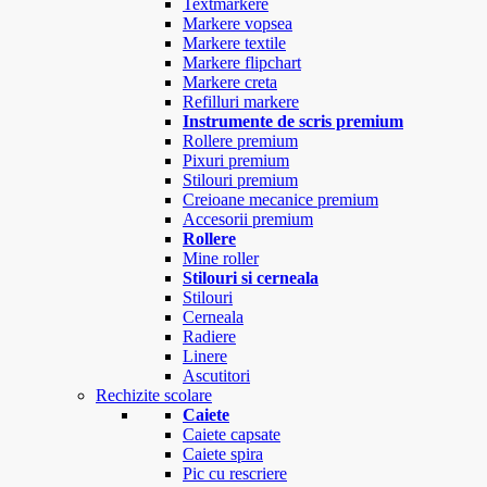
Textmarkere
Markere vopsea
Markere textile
Markere flipchart
Markere creta
Refilluri markere
Instrumente de scris premium
Rollere premium
Pixuri premium
Stilouri premium
Creioane mecanice premium
Accesorii premium
Rollere
Mine roller
Stilouri si cerneala
Stilouri
Cerneala
Radiere
Linere
Ascutitori
Rechizite scolare
Caiete
Caiete capsate
Caiete spira
Pic cu rescriere