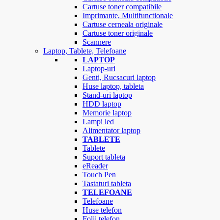
Cartuse toner compatibile
Imprimante, Multifunctionale
Cartuse cerneala originale
Cartuse toner originale
Scannere
Laptop, Tablete, Telefoane
LAPTOP
Laptop-uri
Genti, Rucsacuri laptop
Huse laptop, tableta
Stand-uri laptop
HDD laptop
Memorie laptop
Lampi led
Alimentator laptop
TABLETE
Tablete
Suport tableta
eReader
Touch Pen
Tastaturi tableta
TELEFOANE
Telefoane
Huse telefon
Folii telefon