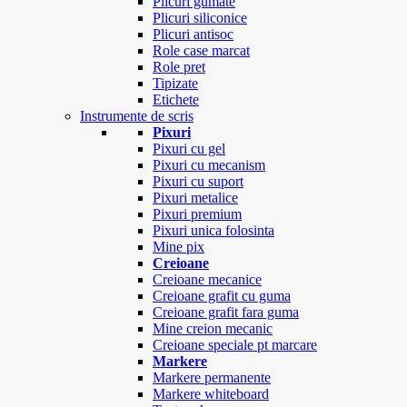
Plicuri gumate
Plicuri siliconice
Plicuri antisoc
Role case marcat
Role pret
Tipizate
Etichete
Instrumente de scris
Pixuri
Pixuri cu gel
Pixuri cu mecanism
Pixuri cu suport
Pixuri metalice
Pixuri premium
Pixuri unica folosinta
Mine pix
Creioane
Creioane mecanice
Creioane grafit cu guma
Creioane grafit fara guma
Mine creion mecanic
Creioane speciale pt marcare
Markere
Markere permanente
Markere whiteboard