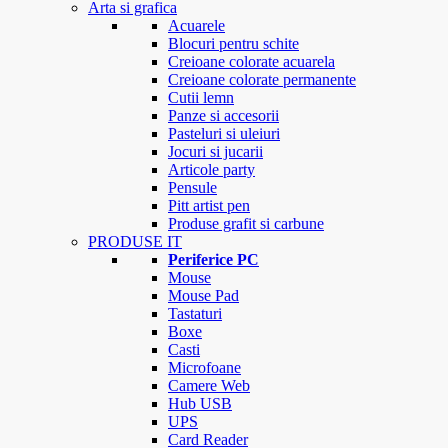
Arta si grafica
Acuarele
Blocuri pentru schite
Creioane colorate acuarela
Creioane colorate permanente
Cutii lemn
Panze si accesorii
Pasteluri si uleiuri
Jocuri si jucarii
Articole party
Pensule
Pitt artist pen
Produse grafit si carbune
PRODUSE IT
Periferice PC
Mouse
Mouse Pad
Tastaturi
Boxe
Casti
Microfoane
Camere Web
Hub USB
UPS
Card Reader