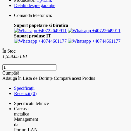
Producător:
Tp-Link
Detalii despre garanție
Comandă telefonică:
Suport papetarie si birotica
+40722649911
+40722649911
Suport produse IT
+40744661177
+40744661177
În Stoc
1,558.05 LEI
Cumpără
Adaugă în Lista de Dorințe
Compară acest Produs
Specificații
Recenzii (0)
Specificatii tehnice
Carcasa
metalica
Management
da
Porturi LAN