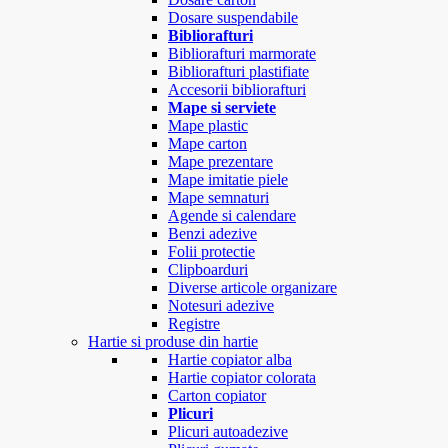
Dosare suspendabile
Bibliorafturi
Bibliorafturi marmorate
Bibliorafturi plastifiate
Accesorii bibliorafturi
Mape si serviete
Mape plastic
Mape carton
Mape prezentare
Mape imitatie piele
Mape semnaturi
Agende si calendare
Benzi adezive
Folii protectie
Clipboarduri
Diverse articole organizare
Notesuri adezive
Registre
Hartie si produse din hartie
Hartie copiator alba
Hartie copiator colorata
Carton copiator
Plicuri
Plicuri autoadezive