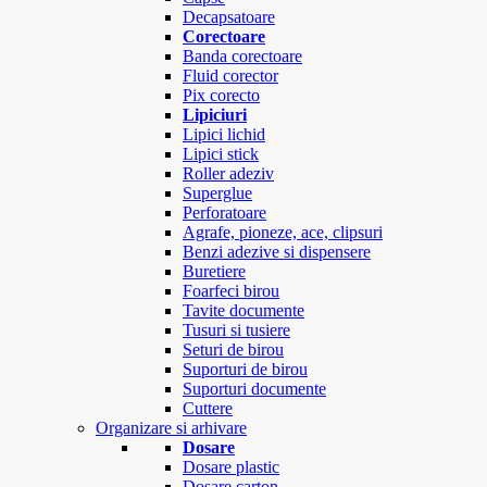
Decapsatoare
Corectoare
Banda corectoare
Fluid corector
Pix corecto
Lipiciuri
Lipici lichid
Lipici stick
Roller adeziv
Superglue
Perforatoare
Agrafe, pioneze, ace, clipsuri
Benzi adezive si dispensere
Buretiere
Foarfeci birou
Tavite documente
Tusuri si tusiere
Seturi de birou
Suporturi de birou
Suporturi documente
Cuttere
Organizare si arhivare
Dosare
Dosare plastic
Dosare carton