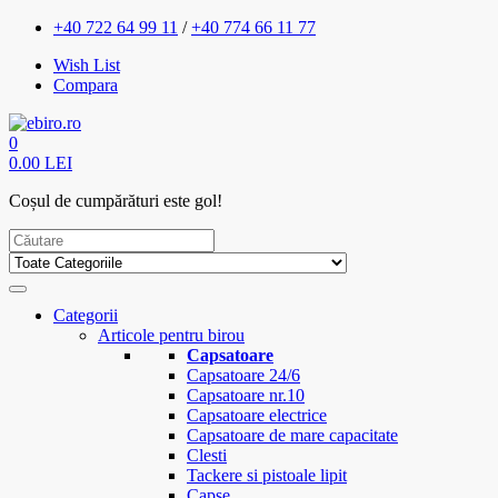
+40 722 64 99 11
/
+40 774 66 11 77
Wish List
Compara
0
0.00 LEI
Coșul de cumpărături este gol!
Categorii
Articole pentru birou
Capsatoare
Capsatoare 24/6
Capsatoare nr.10
Capsatoare electrice
Capsatoare de mare capacitate
Clesti
Tackere si pistoale lipit
Capse