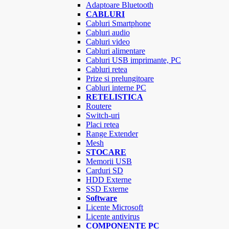
Adaptoare Bluetooth
CABLURI
Cabluri Smartphone
Cabluri audio
Cabluri video
Cabluri alimentare
Cabluri USB imprimante, PC
Cabluri retea
Prize si prelungitoare
Cabluri interne PC
RETELISTICA
Routere
Switch-uri
Placi retea
Range Extender
Mesh
STOCARE
Memorii USB
Carduri SD
HDD Externe
SSD Externe
Software
Licente Microsoft
Licente antivirus
COMPONENTE PC