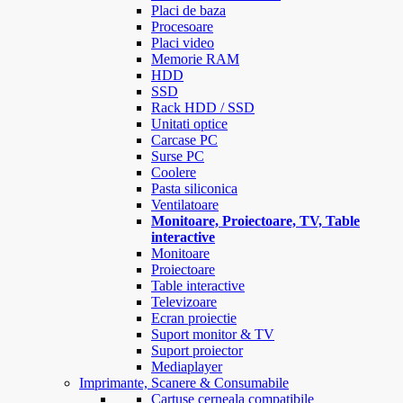
Placi de baza
Procesoare
Placi video
Memorie RAM
HDD
SSD
Rack HDD / SSD
Unitati optice
Carcase PC
Surse PC
Coolere
Pasta siliconica
Ventilatoare
Monitoare, Proiectoare, TV, Table
interactive
Monitoare
Proiectoare
Table interactive
Televizoare
Ecran proiectie
Suport monitor & TV
Suport proiector
Mediaplayer
Imprimante, Scanere & Consumabile
Cartuse cerneala compatibile